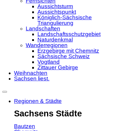
Fernsichten
Aussichtsturm
Aussichtspunkt
Königlich-Sächsische
Triangulierung
Landschaften
Landschaftsschutzgebiet
Naturdenkmal
Wanderregionen
Erzgebirge mit Chemnitz
Sächsische Schweiz
Vogtland
Zittauer Gebirge
Weihnachten
Sachsen liest.
Regionen & Städte
Sachsens Städte
Bautzen