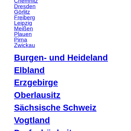
Chemnitz
Dresden
Görlitz
Freiberg
Leipzig
Meißen
Plauen
Pirna
Zwickau
Burgen- und Heideland
Elbland
Erzgebirge
Oberlausitz
Sächsische Schweiz
Vogtland