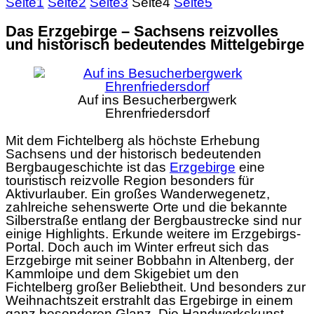
Seite
1
Seite
2
Seite
3
Seite
4
Seite
5
Das Erzgebirge – Sachsens reizvolles
und historisch bedeutendes Mittelgebirge
Auf ins Besucherbergwerk
Ehrenfriedersdorf
Mit dem Fichtelberg als höchste Erhebung
Sachsens und der historisch bedeutenden
Bergbaugeschichte ist das
Erzgebirge
eine
touristisch reizvolle Region besonders für
Aktivurlauber. Ein großes Wanderwegenetz,
zahlreiche sehenswerte Orte und die bekannte
Silberstraße entlang der Bergbaustrecke sind nur
einige Highlights. Erkunde weitere im Erzgebirgs-
Portal. Doch auch im Winter erfreut sich das
Erzgebirge mit seiner Bobbahn in Altenberg, der
Kammloipe und dem Skigebiet um den
Fichtelberg großer Beliebtheit. Und besonders zur
Weihnachtszeit erstrahlt das Ergebirge in einem
ganz besonderen Glanz. Die Handwerkskunst