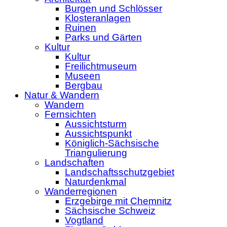
Burgen und Schlösser
Klosteranlagen
Ruinen
Parks und Gärten
Kultur
Kultur
Freilichtmuseum
Museen
Bergbau
Natur & Wandern
Wandern
Fernsichten
Aussichtsturm
Aussichtspunkt
Königlich-Sächsische
Triangulierung
Landschaften
Landschaftsschutzgebiet
Naturdenkmal
Wanderregionen
Erzgebirge mit Chemnitz
Sächsische Schweiz
Vogtland