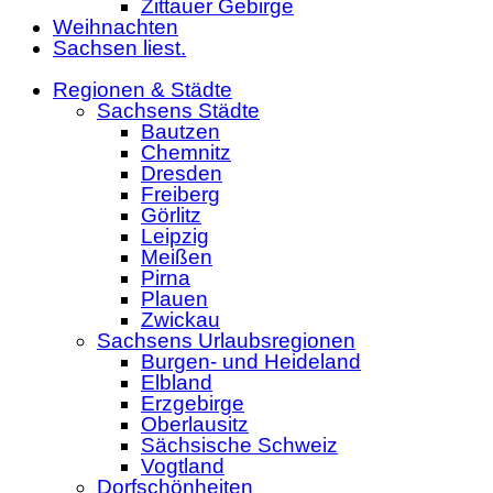
Zittauer Gebirge
Weihnachten
Sachsen liest.
Regionen & Städte
Sachsens Städte
Bautzen
Chemnitz
Dresden
Freiberg
Görlitz
Leipzig
Meißen
Pirna
Plauen
Zwickau
Sachsens Urlaubsregionen
Burgen- und Heideland
Elbland
Erzgebirge
Oberlausitz
Sächsische Schweiz
Vogtland
Dorfschönheiten