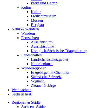
Parks und Gärten
Kultur
Kultur
Freilichtmuseum
Museen
Bergbau
Natur & Wandern
Wandern
Fernsichten
Aussichtsturm
Aussichtspunkt
Königlich-Sächsische Triangulierung
Landschaften
Landschaftsschutzgebiet
Naturdenkmal
Wanderregionen
Erzgebirge mit Chemnitz
Sächsische Schweiz
Vogtland
Zittauer Gebirge
Weihnachten
Sachsen liest.
Regionen & Städte
Sachsens Städte