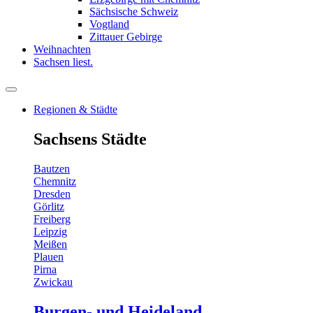
Sächsische Schweiz
Vogtland
Zittauer Gebirge
Weihnachten
Sachsen liest.
Regionen & Städte
Sachsens Städte
Bautzen
Chemnitz
Dresden
Görlitz
Freiberg
Leipzig
Meißen
Plauen
Pirna
Zwickau
Burgen- und Heideland