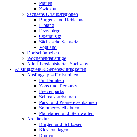
Plauen
Zwickau
Sachsens Urlaubsregionen
Burgen- und Heideland
Elbland
Erzgebirge
Oberlausitz
Sächsische Schweiz
Vogtland
Dorfschönheiten
Wochenendausflüge
Alle Übersichtskarten Sachsens
Ausflugsziele & Sehenswürdigkeiten
Ausflugstipps für Familien
Für Familien
Zoos und Tierparks
Freizeitparks
Schmalspurbahnen
Park- und Pioniereisenbahnen
Sommerrodelbahnen
Planetarien und Sternwarten
Architektur
Burgen und Schlösser
Klosteranlagen
Ruinen