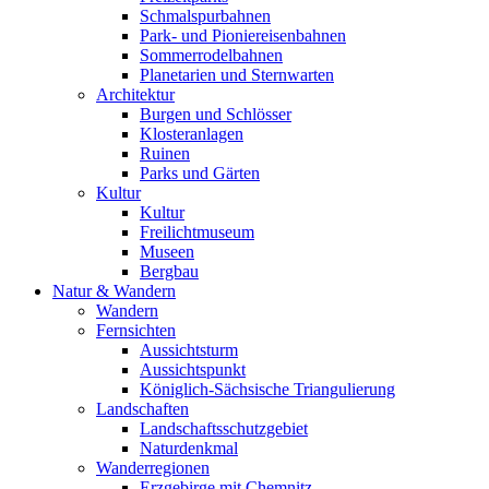
Schmalspurbahnen
Park- und Pioniereisenbahnen
Sommerrodelbahnen
Planetarien und Sternwarten
Architektur
Burgen und Schlösser
Klosteranlagen
Ruinen
Parks und Gärten
Kultur
Kultur
Freilichtmuseum
Museen
Bergbau
Natur & Wandern
Wandern
Fernsichten
Aussichtsturm
Aussichtspunkt
Königlich-Sächsische Triangulierung
Landschaften
Landschaftsschutzgebiet
Naturdenkmal
Wanderregionen
Erzgebirge mit Chemnitz