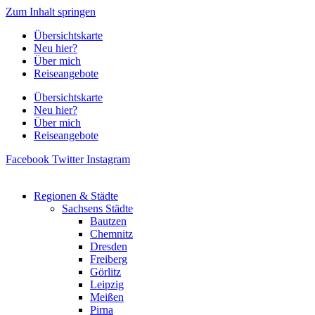
Zum Inhalt springen
Übersichtskarte
Neu hier?
Über mich
Reiseangebote
Übersichtskarte
Neu hier?
Über mich
Reiseangebote
Facebook
Twitter
Instagram
Regionen & Städte
Sachsens Städte
Bautzen
Chemnitz
Dresden
Freiberg
Görlitz
Leipzig
Meißen
Pirna