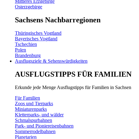
Mittleres Erzgebirge
Osterzgebirge
Sachsens Nachbarregionen
Thüringisches Vogtland
Bayerisches Vogtland
Tschechien
Polen
Brandenburg
Ausflugsziele & Sehenswürdigkeiten
AUSFLUGSTIPPS FÜR FAMILIEN
Erkunde jede Menge Ausflugstipps für Familien in Sachsen
Für Familien
Zoos und Tierparks
Miniaturenparks
Kletterparks- und wälder
Schmalspurbahnen
Park- und Pioniereisenbahnen
Sommerrodelbahnen
Planetarien