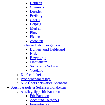
Bautzen
Chemnitz
Dresden
Freiberg
Görlitz
Leipzig
Meißen
Pirna
Plauen
Zwickau
Sachsens Urlaubsregionen
Burgen- und Heideland
Elbland
Erzgebirge
Oberlausitz
Sächsische Schweiz
Vogtland
Dorfschönheiten
Wochenendausflüge
Alle Übersichtskarten Sachsens
Ausflugsziele & Sehenswürdigkeiten
Ausflugstipps für Familien
Für Familien
Zoos und Tierparks
Freizeitparks