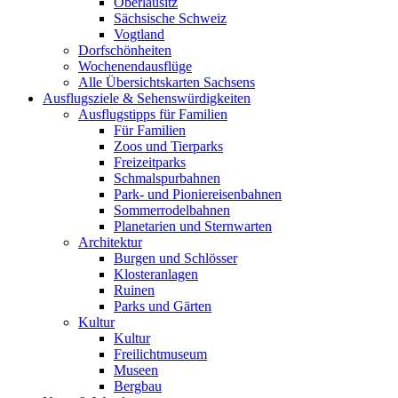
Oberlausitz
Sächsische Schweiz
Vogtland
Dorfschönheiten
Wochenendausflüge
Alle Übersichtskarten Sachsens
Ausflugsziele & Sehenswürdigkeiten
Ausflugstipps für Familien
Für Familien
Zoos und Tierparks
Freizeitparks
Schmalspurbahnen
Park- und Pioniereisenbahnen
Sommerrodelbahnen
Planetarien und Sternwarten
Architektur
Burgen und Schlösser
Klosteranlagen
Ruinen
Parks und Gärten
Kultur
Kultur
Freilichtmuseum
Museen
Bergbau