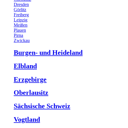
Dresden
Görlitz
Freiberg
Leipzig
Meißen
Plauen
Pirna
Zwickau
Burgen- und Heideland
Elbland
Erzgebirge
Oberlausitz
Sächsische Schweiz
Vogtland