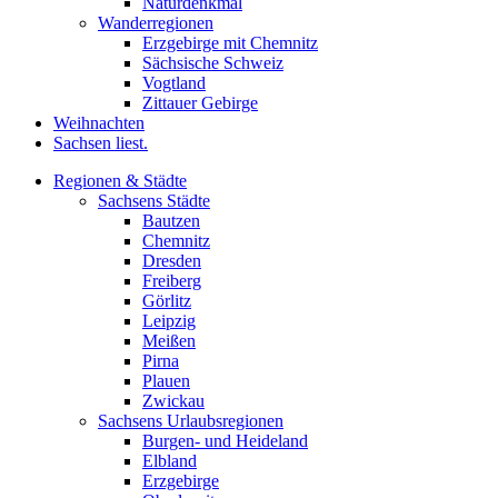
Naturdenkmal
Wanderregionen
Erzgebirge mit Chemnitz
Sächsische Schweiz
Vogtland
Zittauer Gebirge
Weihnachten
Sachsen liest.
Regionen & Städte
Sachsens Städte
Bautzen
Chemnitz
Dresden
Freiberg
Görlitz
Leipzig
Meißen
Pirna
Plauen
Zwickau
Sachsens Urlaubsregionen
Burgen- und Heideland
Elbland
Erzgebirge