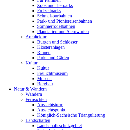
Für Familien
Zoos und Tierparks
Freizeitparks
Schmalspurbahnen
Park- und Pioniereisenbahnen
Sommerrodelbahnen
Planetarien und Sternwarten
Architektur
Burgen und Schlösser
Klosteranlagen
Ruinen
Parks und Gärten
Kultur
Kultur
Freilichtmuseum
Museen
Bergbau
Natur & Wandern
Wandern
Fernsichten
Aussichtsturm
Aussichtspunkt
Königlich-Sächsische Triangulierung
Landschaften
Landschaftsschutzgebiet