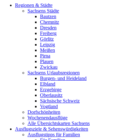
Regionen & Städte
Sachsens Städte
Bautzen
Chemnitz
Dresden
Freiberg
Görlitz
Leipzig
Meißen
Pirna
Plauen
Zwickau
Sachsens Urlaubsregionen
Burgen- und Heideland
Elbland
Erzgebirge
Oberlausitz
Sächsische Schweiz
Vogtland
Dorfschönheiten
Wochenendausflüge
Alle Übersichtskarten Sachsens
Ausflugsziele & Sehenswürdigkeiten
Ausflugstipps für Familien