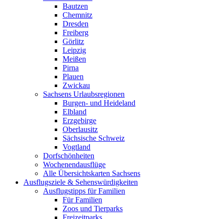
Bautzen
Chemnitz
Dresden
Freiberg
Görlitz
Leipzig
Meißen
Pirna
Plauen
Zwickau
Sachsens Urlaubsregionen
Burgen- und Heideland
Elbland
Erzgebirge
Oberlausitz
Sächsische Schweiz
Vogtland
Dorfschönheiten
Wochenendausflüge
Alle Übersichtskarten Sachsens
Ausflugsziele & Sehenswürdigkeiten
Ausflugstipps für Familien
Für Familien
Zoos und Tierparks
Freizeitparks