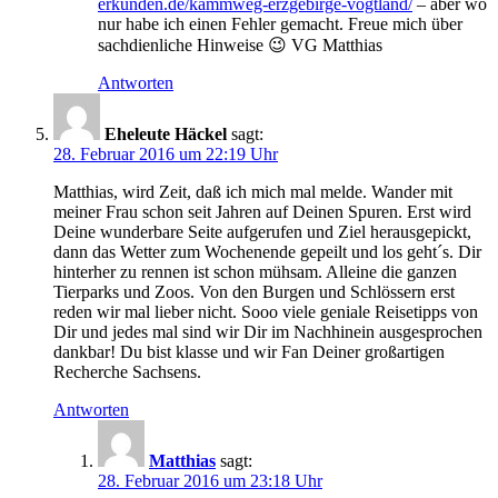
erkunden.de/kammweg-erzgebirge-vogtland/
– aber wo
nur habe ich einen Fehler gemacht. Freue mich über
sachdienliche Hinweise 😉 VG Matthias
Antworten
Eheleute Häckel
sagt:
28. Februar 2016 um 22:19 Uhr
Matthias, wird Zeit, daß ich mich mal melde. Wander mit
meiner Frau schon seit Jahren auf Deinen Spuren. Erst wird
Deine wunderbare Seite aufgerufen und Ziel herausgepickt,
dann das Wetter zum Wochenende gepeilt und los geht´s. Dir
hinterher zu rennen ist schon mühsam. Alleine die ganzen
Tierparks und Zoos. Von den Burgen und Schlössern erst
reden wir mal lieber nicht. Sooo viele geniale Reisetipps von
Dir und jedes mal sind wir Dir im Nachhinein ausgesprochen
dankbar! Du bist klasse und wir Fan Deiner großartigen
Recherche Sachsens.
Antworten
Matthias
sagt:
28. Februar 2016 um 23:18 Uhr