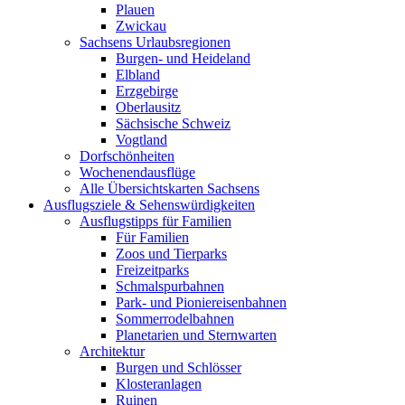
Plauen
Zwickau
Sachsens Urlaubsregionen
Burgen- und Heideland
Elbland
Erzgebirge
Oberlausitz
Sächsische Schweiz
Vogtland
Dorfschönheiten
Wochenendausflüge
Alle Übersichtskarten Sachsens
Ausflugsziele & Sehenswürdigkeiten
Ausflugstipps für Familien
Für Familien
Zoos und Tierparks
Freizeitparks
Schmalspurbahnen
Park- und Pioniereisenbahnen
Sommerrodelbahnen
Planetarien und Sternwarten
Architektur
Burgen und Schlösser
Klosteranlagen
Ruinen