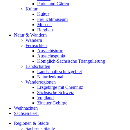
Parks und Gärten
Kultur
Kultur
Freilichtmuseum
Museen
Bergbau
Natur & Wandern
Wandern
Fernsichten
Aussichtsturm
Aussichtspunkt
Königlich-Sächsische Triangulierung
Landschaften
Landschaftsschutzgebiet
Naturdenkmal
Wanderregionen
Erzgebirge mit Chemnitz
Sächsische Schweiz
Vogtland
Zittauer Gebirge
Weihnachten
Sachsen liest.
Regionen & Städte
Sachsens Städte