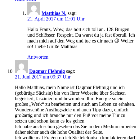
Matthias N.
sagt:
21. April 2017 um 11:01 Uhr
Hallo Franz, Wow, das hört sich toll an. 128 Burgen
und Schlösser. Respekt. Da warst du ja fast überall. Ich
mach mich auf den Weg und tue es dir nach 😉 Weiter
so! Liebe Grüße Matthias
Antworten
Dagmar Flehmig
sagt:
21. Juni 2017 um 09:37 Uhr
Hallo Matthias, mein Name ist Dagmar Flehmig und ich
(gebürtige Sächsin) bin von Ihrer Webseite über Sachsen
begeistert, fasziniert und bewundere Ihre Energie so ein
großes „Werk“ zu bearbeiten und auch am Leben zu erhalten.
Wunderschöne Ausflugsziele und auch Tipp dazu, einfach
großartig und ich brauche nur den Fuß vor meine Tür zu
setzen und schon kann es los gehen.
Ich habe auch schon gesehen das Sie in dem Medium arbeiten
daher sicher auch die hohe Qualität der Seite.
Ich wollte mal Fragen ob ich Sie telefonisch kontaktieren darf