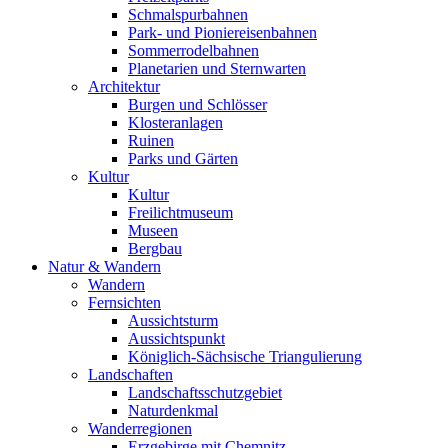
Schmalspurbahnen
Park- und Pioniereisenbahnen
Sommerrodelbahnen
Planetarien und Sternwarten
Architektur
Burgen und Schlösser
Klosteranlagen
Ruinen
Parks und Gärten
Kultur
Kultur
Freilichtmuseum
Museen
Bergbau
Natur & Wandern
Wandern
Fernsichten
Aussichtsturm
Aussichtspunkt
Königlich-Sächsische Triangulierung
Landschaften
Landschaftsschutzgebiet
Naturdenkmal
Wanderregionen
Erzgebirge mit Chemnitz