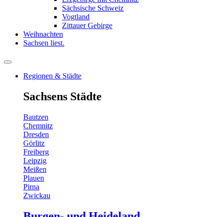
Sächsische Schweiz
Vogtland
Zittauer Gebirge
Weihnachten
Sachsen liest.
Regionen & Städte
Sachsens Städte
Bautzen
Chemnitz
Dresden
Görlitz
Freiberg
Leipzig
Meißen
Plauen
Pirna
Zwickau
Burgen- und Heideland