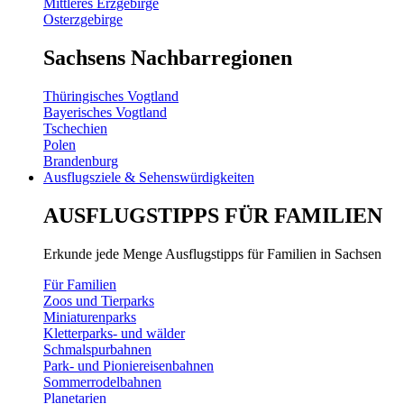
Mittleres Erzgebirge
Osterzgebirge
Sachsens Nachbarregionen
Thüringisches Vogtland
Bayerisches Vogtland
Tschechien
Polen
Brandenburg
Ausflugsziele & Sehenswürdigkeiten
AUSFLUGSTIPPS FÜR FAMILIEN
Erkunde jede Menge Ausflugstipps für Familien in Sachsen
Für Familien
Zoos und Tierparks
Miniaturenparks
Kletterparks- und wälder
Schmalspurbahnen
Park- und Pioniereisenbahnen
Sommerrodelbahnen
Planetarien