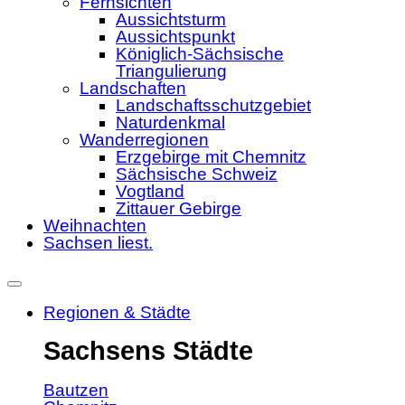
Fernsichten
Aussichtsturm
Aussichtspunkt
Königlich-Sächsische
Triangulierung
Landschaften
Landschaftsschutzgebiet
Naturdenkmal
Wanderregionen
Erzgebirge mit Chemnitz
Sächsische Schweiz
Vogtland
Zittauer Gebirge
Weihnachten
Sachsen liest.
Regionen & Städte
Sachsens Städte
Bautzen