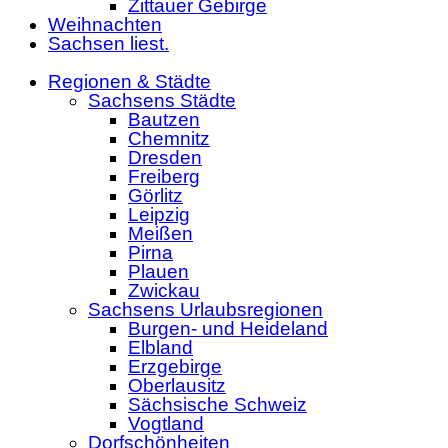
Zittauer Gebirge
Weihnachten
Sachsen liest.
Regionen & Städte
Sachsens Städte
Bautzen
Chemnitz
Dresden
Freiberg
Görlitz
Leipzig
Meißen
Pirna
Plauen
Zwickau
Sachsens Urlaubsregionen
Burgen- und Heideland
Elbland
Erzgebirge
Oberlausitz
Sächsische Schweiz
Vogtland
Dorfschönheiten