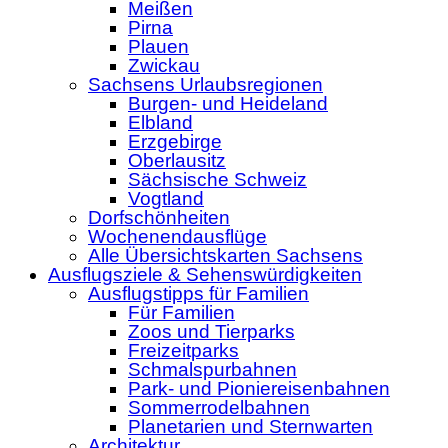
Meißen
Pirna
Plauen
Zwickau
Sachsens Urlaubsregionen
Burgen- und Heideland
Elbland
Erzgebirge
Oberlausitz
Sächsische Schweiz
Vogtland
Dorfschönheiten
Wochenendausflüge
Alle Übersichtskarten Sachsens
Ausflugsziele & Sehenswürdigkeiten
Ausflugstipps für Familien
Für Familien
Zoos und Tierparks
Freizeitparks
Schmalspurbahnen
Park- und Pioniereisenbahnen
Sommerrodelbahnen
Planetarien und Sternwarten
Architektur