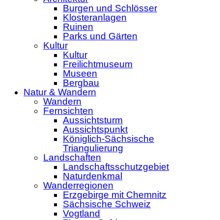
Burgen und Schlösser
Klosteranlagen
Ruinen
Parks und Gärten
Kultur
Kultur
Freilichtmuseum
Museen
Bergbau
Natur & Wandern
Wandern
Fernsichten
Aussichtsturm
Aussichtspunkt
Königlich-Sächsische
Triangulierung
Landschaften
Landschaftsschutzgebiet
Naturdenkmal
Wanderregionen
Erzgebirge mit Chemnitz
Sächsische Schweiz
Vogtland