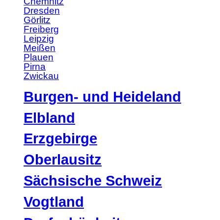
Chemnitz
Dresden
Görlitz
Freiberg
Leipzig
Meißen
Plauen
Pirna
Zwickau
Burgen- und Heideland
Elbland
Erzgebirge
Oberlausitz
Sächsische Schweiz
Vogtland