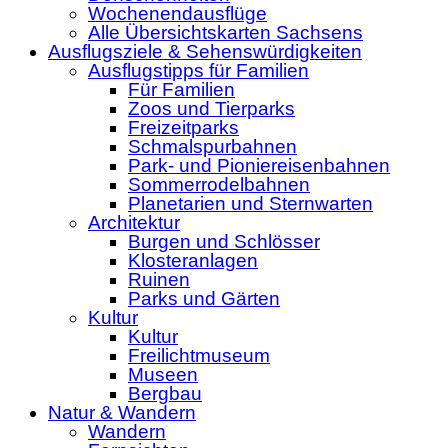
Wochenendausflüge
Alle Übersichtskarten Sachsens
Ausflugsziele & Sehenswürdigkeiten
Ausflugstipps für Familien
Für Familien
Zoos und Tierparks
Freizeitparks
Schmalspurbahnen
Park- und Pioniereisenbahnen
Sommerrodelbahnen
Planetarien und Sternwarten
Architektur
Burgen und Schlösser
Klosteranlagen
Ruinen
Parks und Gärten
Kultur
Kultur
Freilichtmuseum
Museen
Bergbau
Natur & Wandern
Wandern