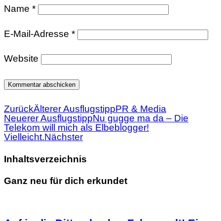
Name
*
E-Mail-Adresse
*
Website
Zurück
Älterer Ausflugstipp
PR & Media
Neuerer Ausflugstipp
Nu gugge ma da – Die
Telekom will mich als Elbeblogger!
Vielleicht.
Nächster
Inhaltsverzeichnis
Ganz neu für dich erkundet