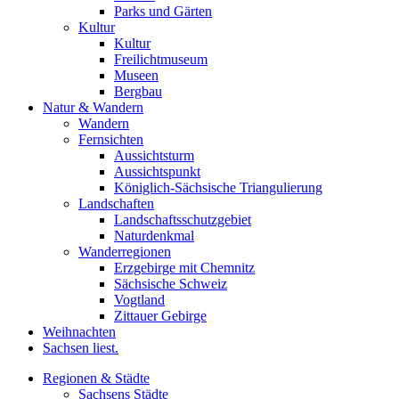
Parks und Gärten
Kultur
Kultur
Freilichtmuseum
Museen
Bergbau
Natur & Wandern
Wandern
Fernsichten
Aussichtsturm
Aussichtspunkt
Königlich-Sächsische Triangulierung
Landschaften
Landschaftsschutzgebiet
Naturdenkmal
Wanderregionen
Erzgebirge mit Chemnitz
Sächsische Schweiz
Vogtland
Zittauer Gebirge
Weihnachten
Sachsen liest.
Regionen & Städte
Sachsens Städte