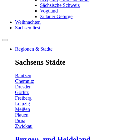
Sächsische Schweiz
Vogtland
Zittauer Gebirge
Weihnachten
Sachsen liest.
Regionen & Städte
Sachsens Städte
Bautzen
Chemnitz
Dresden
Görlitz
Freiberg
Leipzig
Meißen
Plauen
Pirna
Zwickau
Burgen- und Heideland