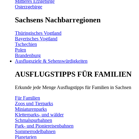
Mittleres Erzgebirge
Osterzgebirge
Sachsens Nachbarregionen
Thüringisches Vogtland
Bayerisches Vogtland
Tschechien
Polen
Brandenburg
Ausflugsziele & Sehenswürdigkeiten
AUSFLUGSTIPPS FÜR FAMILIEN
Erkunde jede Menge Ausflugstipps für Familien in Sachsen
Für Familien
Zoos und Tierparks
Miniaturenparks
Kletterparks- und wälder
Schmalspurbahnen
Park- und Pioniereisenbahnen
Sommerrodelbahnen
Planetarien