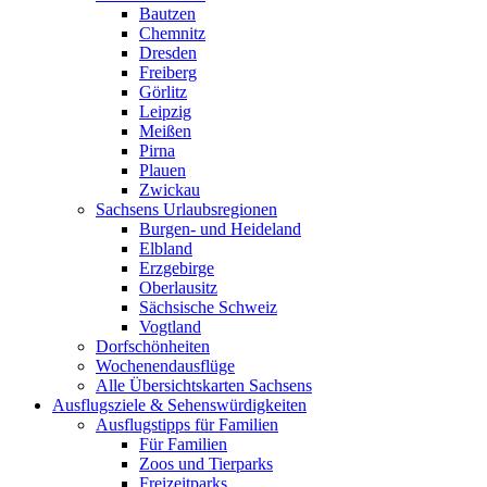
Bautzen
Chemnitz
Dresden
Freiberg
Görlitz
Leipzig
Meißen
Pirna
Plauen
Zwickau
Sachsens Urlaubsregionen
Burgen- und Heideland
Elbland
Erzgebirge
Oberlausitz
Sächsische Schweiz
Vogtland
Dorfschönheiten
Wochenendausflüge
Alle Übersichtskarten Sachsens
Ausflugsziele & Sehenswürdigkeiten
Ausflugstipps für Familien
Für Familien
Zoos und Tierparks
Freizeitparks