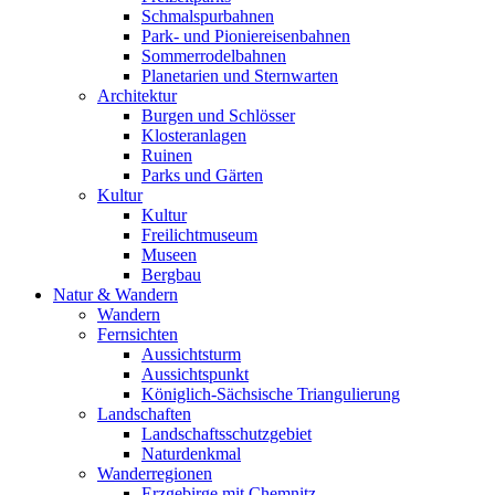
Schmalspurbahnen
Park- und Pioniereisenbahnen
Sommerrodelbahnen
Planetarien und Sternwarten
Architektur
Burgen und Schlösser
Klosteranlagen
Ruinen
Parks und Gärten
Kultur
Kultur
Freilichtmuseum
Museen
Bergbau
Natur & Wandern
Wandern
Fernsichten
Aussichtsturm
Aussichtspunkt
Königlich-Sächsische Triangulierung
Landschaften
Landschaftsschutzgebiet
Naturdenkmal
Wanderregionen
Erzgebirge mit Chemnitz