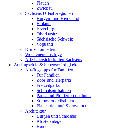
Plauen
Zwickau
Sachsens Urlaubsregionen
Burgen- und Heideland
Elbland
Erzgebirge
Oberlausitz
Sächsische Schweiz
Vogtland
Dorfschönheiten
Wochenendausflüge
Alle Übersichtskarten Sachsens
Ausflugsziele & Sehenswürdigkeiten
Ausflugstipps für Familien
Für Familien
Zoos und Tierparks
Freizeitparks
Schmalspurbahnen
Park- und Pioniereisenbahnen
Sommerrodelbahnen
Planetarien und Sternwarten
Architektur
Burgen und Schlösser
Klosteranlagen
Ruinen