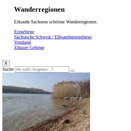
Wanderregionen
Erkunde Sachsens schönste Wanderregionen
Erzgebirge
Sächsische Schweiz / Elbsandsteingebirge
Vogtland
Zittauer Gebirge
X
Suche