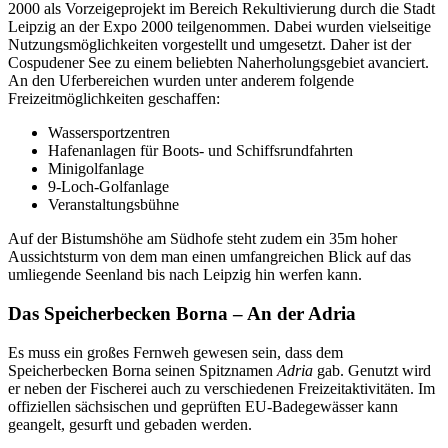
2000 als Vorzeigeprojekt im Bereich Rekultivierung durch die Stadt
Leipzig an der Expo 2000 teilgenommen. Dabei wurden vielseitige
Nutzungsmöglichkeiten vorgestellt und umgesetzt. Daher ist der
Cospudener See zu einem beliebten Naherholungsgebiet avanciert.
An den Uferbereichen wurden unter anderem folgende
Freizeitmöglichkeiten geschaffen:
Wassersportzentren
Hafenanlagen für Boots- und Schiffsrundfahrten
Minigolfanlage
9-Loch-Golfanlage
Veranstaltungsbühne
Auf der Bistumshöhe am Südhofe steht zudem ein 35m hoher
Aussichtsturm von dem man einen umfangreichen Blick auf das
umliegende Seenland bis nach Leipzig hin werfen kann.
Das Speicherbecken Borna – An der Adria
Es muss ein großes Fernweh gewesen sein, dass dem
Speicherbecken Borna seinen Spitznamen
Adria
gab. Genutzt wird
er neben der Fischerei auch zu verschiedenen Freizeitaktivitäten. Im
offiziellen sächsischen und geprüften EU-Badegewässer kann
geangelt, gesurft und gebaden werden.