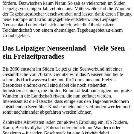
fördern. Dazwischen kaum Natur. So sah es vielerorten im Süden
Leipzigs vor einigen Jahrzehnten aus. Mittlerweile sind die Wunden
der Tagebaurestlöcher verschwunden und lassen dank deren Flutung
neue Biotope und Erholungsgebiete entstehen. Das Leipziger
Neuseenland entwickelt sich ähnlich, wie die Oberlausitzer
Teichlandschaft von einem ehemaligen Tagebaugebiet zu einem
Urlaubsgebiet.
Das Leipziger Neuseenland – Viele Seen –
ein Freizeitparadies
Bis 2060 entsteht im Süden Leipzigs ein Seenverbund mit einer
Gesamtfläche von 70 km². Genutzt wird das Neuseenland heute
schon als Hochwasserschutz und für Tourismus und Freizeit.
Besonders eindrucksvoll sind dabei die noch stehenden
Industriemaschinen, die für den Braunkohleabbau sorgten und große
Wunden in die Landschaft rissen, die nun geflutet werden.
Interessant ist die Tatsache, dass einige aus den Tagebaurestlöchern
entstehenden Seen über Kanäle miteinander verbunden werden und
somit nacheinander abgefahren werden können.
Zahlreiche Aktivitäten laden zur aktiven Erholung ein. Ob Rudern,
Kanu, Beachvollyball, Fahrrad oder einfach nur Wandern oder
Spazieren – für jeden Geschmack ist eine Aktivität dabei.