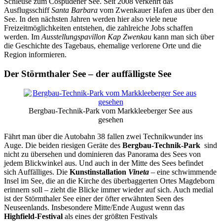
Schleuse zum Cospudener See. Seit 2008 verkehrt das
Ausflugsschiff
Santa Barbara
vom Zwenkauer Hafen aus über den
See. In den nächsten Jahren werden hier also viele neue
Freizeitmöglichkeiten entstehen, die zahlreiche Jobs schaffen
werden. Im
Ausstellungspavillon Kap Zwenkau
kann man sich über
die Geschichte des Tagebaus, ehemalige verlorene Orte und die
Region informieren.
Der Störmthaler See – der auffälligste See
Bergbau-Technik-Park vom Markkleeberger See aus
gesehen
Fährt man über die Autobahn 38 fallen zwei Technikwunder ins
Auge. Die beiden riesigen Geräte des
Bergbau-Technik-Park
sind
nicht zu übersehen und dominieren das Panorama des Sees von
jedem Blickwinkel aus. Und auch in der Mitte des Sees befindet
sich Auffälliges. Die
Kunstinstallation
Vineta
– eine schwimmende
Insel im See, die an die Kirche des überbaggerten Ortes Magdeborn
erinnern soll – zieht die Blicke immer wieder auf sich. Auch medial
ist der Störmthaler See einer der öfter erwähnten Seen des
Neuseenlands. Insbesondere Mitte/Ende August wenn das
Highfield-Festival
als eines der größten Festivals