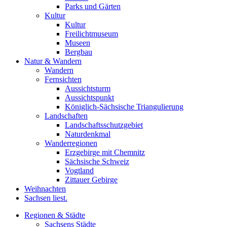
Parks und Gärten
Kultur
Kultur
Freilichtmuseum
Museen
Bergbau
Natur & Wandern
Wandern
Fernsichten
Aussichtsturm
Aussichtspunkt
Königlich-Sächsische Triangulierung
Landschaften
Landschaftsschutzgebiet
Naturdenkmal
Wanderregionen
Erzgebirge mit Chemnitz
Sächsische Schweiz
Vogtland
Zittauer Gebirge
Weihnachten
Sachsen liest.
Regionen & Städte
Sachsens Städte