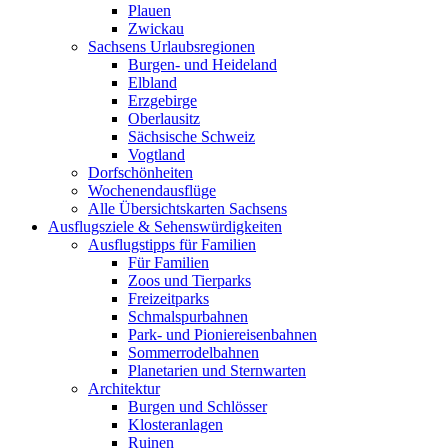
Plauen
Zwickau
Sachsens Urlaubsregionen
Burgen- und Heideland
Elbland
Erzgebirge
Oberlausitz
Sächsische Schweiz
Vogtland
Dorfschönheiten
Wochenendausflüge
Alle Übersichtskarten Sachsens
Ausflugsziele & Sehenswürdigkeiten
Ausflugstipps für Familien
Für Familien
Zoos und Tierparks
Freizeitparks
Schmalspurbahnen
Park- und Pioniereisenbahnen
Sommerrodelbahnen
Planetarien und Sternwarten
Architektur
Burgen und Schlösser
Klosteranlagen
Ruinen