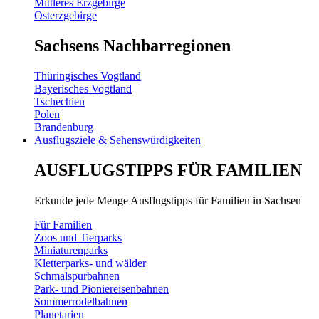
Mittleres Erzgebirge
Osterzgebirge
Sachsens Nachbarregionen
Thüringisches Vogtland
Bayerisches Vogtland
Tschechien
Polen
Brandenburg
Ausflugsziele & Sehenswürdigkeiten
AUSFLUGSTIPPS FÜR FAMILIEN
Erkunde jede Menge Ausflugstipps für Familien in Sachsen
Für Familien
Zoos und Tierparks
Miniaturenparks
Kletterparks- und wälder
Schmalspurbahnen
Park- und Pioniereisenbahnen
Sommerrodelbahnen
Planetarien