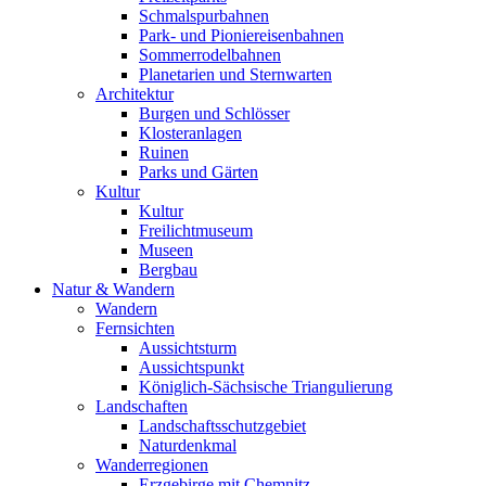
Schmalspurbahnen
Park- und Pioniereisenbahnen
Sommerrodelbahnen
Planetarien und Sternwarten
Architektur
Burgen und Schlösser
Klosteranlagen
Ruinen
Parks und Gärten
Kultur
Kultur
Freilichtmuseum
Museen
Bergbau
Natur & Wandern
Wandern
Fernsichten
Aussichtsturm
Aussichtspunkt
Königlich-Sächsische Triangulierung
Landschaften
Landschaftsschutzgebiet
Naturdenkmal
Wanderregionen
Erzgebirge mit Chemnitz