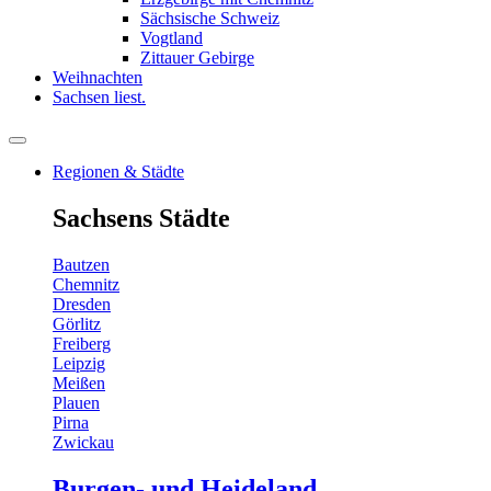
Sächsische Schweiz
Vogtland
Zittauer Gebirge
Weihnachten
Sachsen liest.
Regionen & Städte
Sachsens Städte
Bautzen
Chemnitz
Dresden
Görlitz
Freiberg
Leipzig
Meißen
Plauen
Pirna
Zwickau
Burgen- und Heideland