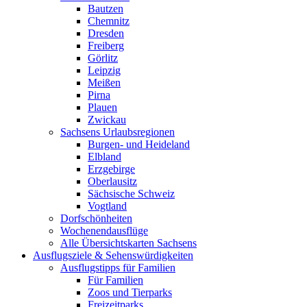
Bautzen
Chemnitz
Dresden
Freiberg
Görlitz
Leipzig
Meißen
Pirna
Plauen
Zwickau
Sachsens Urlaubsregionen
Burgen- und Heideland
Elbland
Erzgebirge
Oberlausitz
Sächsische Schweiz
Vogtland
Dorfschönheiten
Wochenendausflüge
Alle Übersichtskarten Sachsens
Ausflugsziele & Sehenswürdigkeiten
Ausflugstipps für Familien
Für Familien
Zoos und Tierparks
Freizeitparks