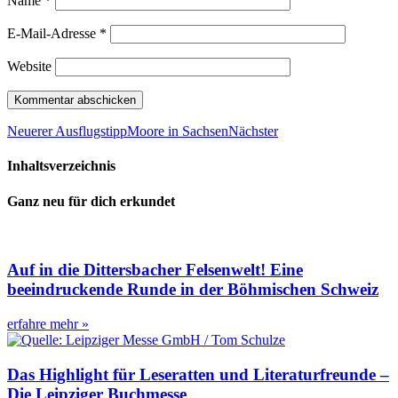
Name
*
E-Mail-Adresse
*
Website
Neuerer Ausflugstipp
Moore in Sachsen
Nächster
Inhaltsverzeichnis
Ganz neu für dich erkundet
Auf in die Dittersbacher Felsenwelt! Eine
beeindruckende Runde in der Böhmischen Schweiz
erfahre mehr »
Das Highlight für Leseratten und Literaturfreunde –
Die Leipziger Buchmesse