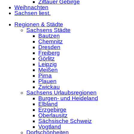
Zittauer Gebirge
Weihnachten
Sachsen liest.
Regionen & Städte
Sachsens Städte
Bautzen
Chemnitz
Dresden
Freiberg
Görlitz
Leipzig
Meißen
Pirna
Plauen
Zwickau
Sachsens Urlaubsregionen
Burgen- und Heideland
Elbland
Erzgebirge
Oberlausitz
Sächsische Schweiz
Vogtland
Dorfschönheiten