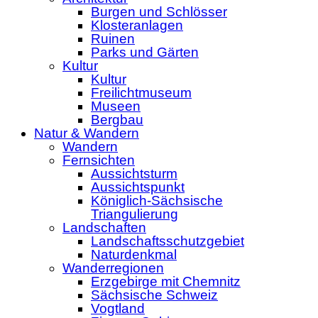
Burgen und Schlösser
Klosteranlagen
Ruinen
Parks und Gärten
Kultur
Kultur
Freilichtmuseum
Museen
Bergbau
Natur & Wandern
Wandern
Fernsichten
Aussichtsturm
Aussichtspunkt
Königlich-Sächsische
Triangulierung
Landschaften
Landschaftsschutzgebiet
Naturdenkmal
Wanderregionen
Erzgebirge mit Chemnitz
Sächsische Schweiz
Vogtland