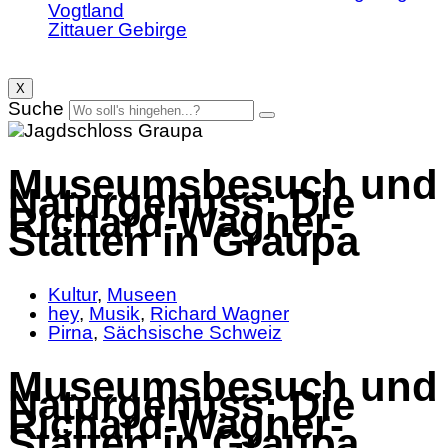
Vogtland
Zittauer Gebirge
X
Suche
Museumsbesuch und
Naturgenuss: Die
Richard-Wagner-
Stätten in Graupa
Kultur
,
Museen
hey
,
Musik
,
Richard Wagner
Pirna
,
Sächsische Schweiz
Museumsbesuch und
Naturgenuss: Die
Richard-Wagner-
Stätten in Graupa