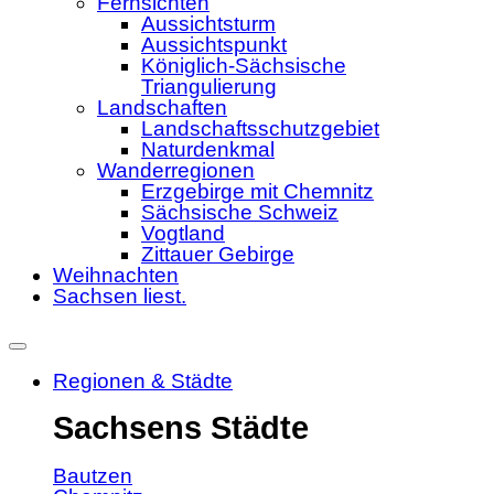
Fernsichten
Aussichtsturm
Aussichtspunkt
Königlich-Sächsische
Triangulierung
Landschaften
Landschaftsschutzgebiet
Naturdenkmal
Wanderregionen
Erzgebirge mit Chemnitz
Sächsische Schweiz
Vogtland
Zittauer Gebirge
Weihnachten
Sachsen liest.
Regionen & Städte
Sachsens Städte
Bautzen