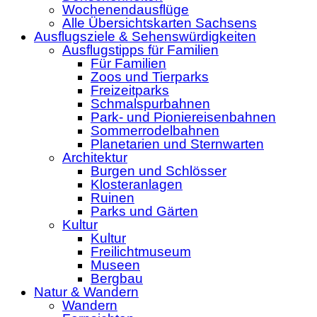
Wochenendausflüge
Alle Übersichtskarten Sachsens
Ausflugsziele & Sehenswürdigkeiten
Ausflugstipps für Familien
Für Familien
Zoos und Tierparks
Freizeitparks
Schmalspurbahnen
Park- und Pioniereisenbahnen
Sommerrodelbahnen
Planetarien und Sternwarten
Architektur
Burgen und Schlösser
Klosteranlagen
Ruinen
Parks und Gärten
Kultur
Kultur
Freilichtmuseum
Museen
Bergbau
Natur & Wandern
Wandern