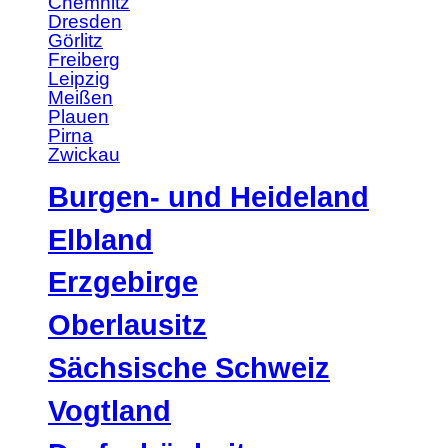
Chemnitz
Dresden
Görlitz
Freiberg
Leipzig
Meißen
Plauen
Pirna
Zwickau
Burgen- und Heideland
Elbland
Erzgebirge
Oberlausitz
Sächsische Schweiz
Vogtland