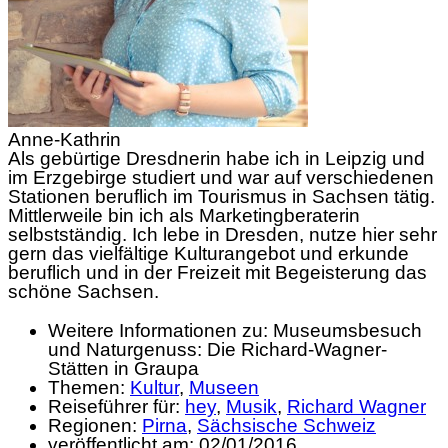
Anne-Kathrin
Als gebürtige Dresdnerin habe ich in Leipzig und
im Erzgebirge studiert und war auf verschiedenen
Stationen beruflich im Tourismus in Sachsen tätig.
Mittlerweile bin ich als Marketingberaterin
selbstständig. Ich lebe in Dresden, nutze hier sehr
gern das vielfältige Kulturangebot und erkunde
beruflich und in der Freizeit mit Begeisterung das
schöne Sachsen.
Weitere Informationen zu: Museumsbesuch
und Naturgenuss: Die Richard-Wagner-
Stätten in Graupa
Themen:
Kultur
,
Museen
Reiseführer für:
hey
,
Musik
,
Richard Wagner
Regionen:
Pirna
,
Sächsische Schweiz
veröffentlicht am:
02/01/2016