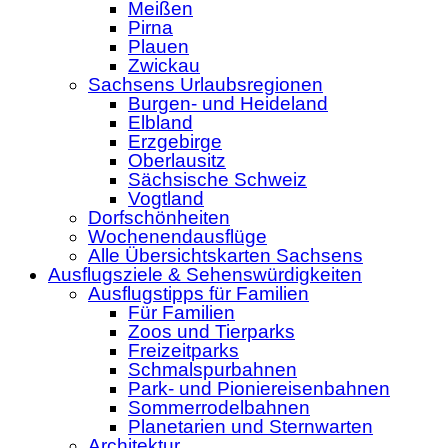
Meißen
Pirna
Plauen
Zwickau
Sachsens Urlaubsregionen
Burgen- und Heideland
Elbland
Erzgebirge
Oberlausitz
Sächsische Schweiz
Vogtland
Dorfschönheiten
Wochenendausflüge
Alle Übersichtskarten Sachsens
Ausflugsziele & Sehenswürdigkeiten
Ausflugstipps für Familien
Für Familien
Zoos und Tierparks
Freizeitparks
Schmalspurbahnen
Park- und Pioniereisenbahnen
Sommerrodelbahnen
Planetarien und Sternwarten
Architektur