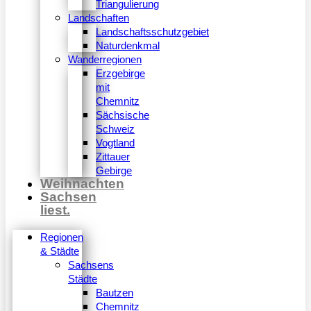
Triangulierung
Landschaften
Landschaftsschutzgebiet
Naturdenkmal
Wanderregionen
Erzgebirge
mit
Chemnitz
Sächsische
Schweiz
Vogtland
Zittauer
Gebirge
Weihnachten
Sachsen
liest.
Regionen
& Städte
Sachsens
Städte
Bautzen
Chemnitz