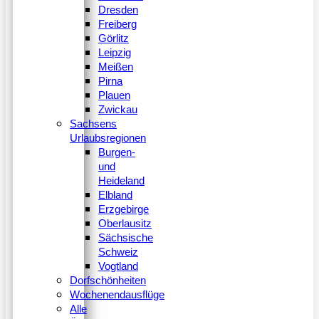
Dresden
Freiberg
Görlitz
Leipzig
Meißen
Pirna
Plauen
Zwickau
Sachsens
Urlaubsregionen
Burgen-
und
Heideland
Elbland
Erzgebirge
Oberlausitz
Sächsische
Schweiz
Vogtland
Dorfschönheiten
Wochenendausflüge
Alle