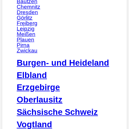
Bautzen
Chemnitz
Dresden
Görlitz
Freiberg
Leipzig
Meißen
Plauen
Pirna
Zwickau
Burgen- und Heideland
Elbland
Erzgebirge
Oberlausitz
Sächsische Schweiz
Vogtland