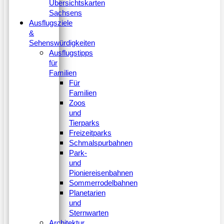
Übersichtskarten
Sachsens
Ausflugsziele
&
Sehenswürdigkeiten
Ausflugstipps
für
Familien
Für
Familien
Zoos
und
Tierparks
Freizeitparks
Schmalspurbahnen
Park-
und
Pioniereisenbahnen
Sommerrodelbahnen
Planetarien
und
Sternwarten
Architektur