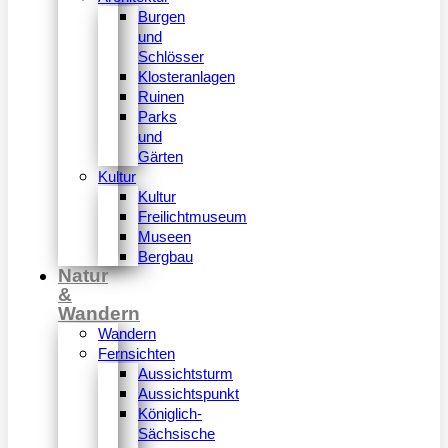
Burgen
und
Schlösser
Klosteranlagen
Ruinen
Parks
und
Gärten
Kultur
Kultur
Freilichtmuseum
Museen
Bergbau
Natur
&
Wandern
Wandern
Fernsichten
Aussichtsturm
Aussichtspunkt
Königlich-
Sächsische