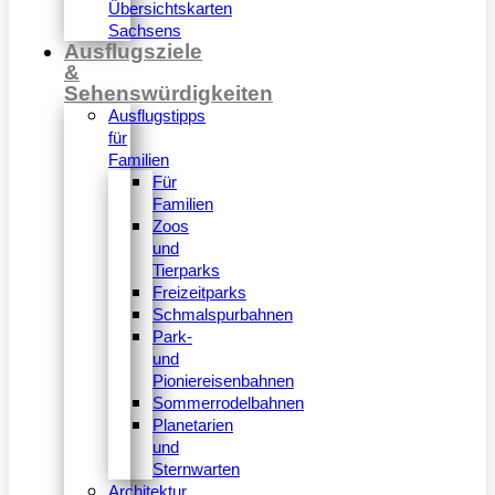
Übersichtskarten
Sachsens
Ausflugsziele
&
Sehenswürdigkeiten
Ausflugstipps
für
Familien
Für
Familien
Zoos
und
Tierparks
Freizeitparks
Schmalspurbahnen
Park-
und
Pioniereisenbahnen
Sommerrodelbahnen
Planetarien
und
Sternwarten
Architektur