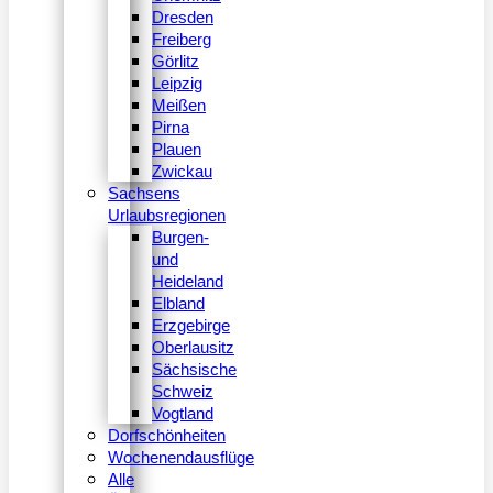
Dresden
Freiberg
Görlitz
Leipzig
Meißen
Pirna
Plauen
Zwickau
Sachsens
Urlaubsregionen
Burgen-
und
Heideland
Elbland
Erzgebirge
Oberlausitz
Sächsische
Schweiz
Vogtland
Dorfschönheiten
Wochenendausflüge
Alle