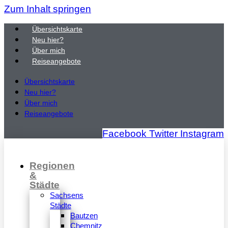
Zum Inhalt springen
Übersichtskarte
Neu hier?
Über mich
Reiseangebote
Übersichtskarte
Neu hier?
Über mich
Reiseangebote
Facebook
Twitter
Instagram
Regionen
&
Städte
Sachsens
Städte
Bautzen
Chemnitz