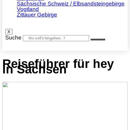
Sächsische Schweiz / Elbsandsteingebirge
Vogtland
Zittauer Gebirge
X
Suche
Reiseführer für hey
in Sachsen