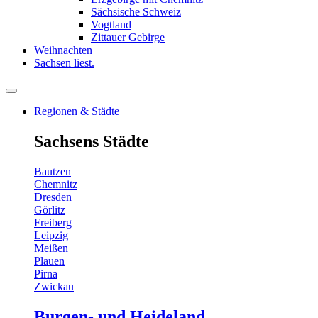
Sächsische Schweiz
Vogtland
Zittauer Gebirge
Weihnachten
Sachsen liest.
Regionen & Städte
Sachsens Städte
Bautzen
Chemnitz
Dresden
Görlitz
Freiberg
Leipzig
Meißen
Plauen
Pirna
Zwickau
Burgen- und Heideland