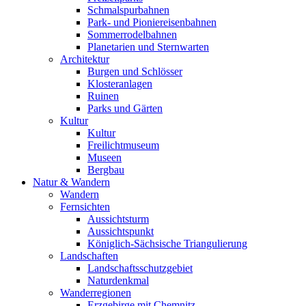
Schmalspurbahnen
Park- und Pioniereisenbahnen
Sommerrodelbahnen
Planetarien und Sternwarten
Architektur
Burgen und Schlösser
Klosteranlagen
Ruinen
Parks und Gärten
Kultur
Kultur
Freilichtmuseum
Museen
Bergbau
Natur & Wandern
Wandern
Fernsichten
Aussichtsturm
Aussichtspunkt
Königlich-Sächsische Triangulierung
Landschaften
Landschaftsschutzgebiet
Naturdenkmal
Wanderregionen
Erzgebirge mit Chemnitz