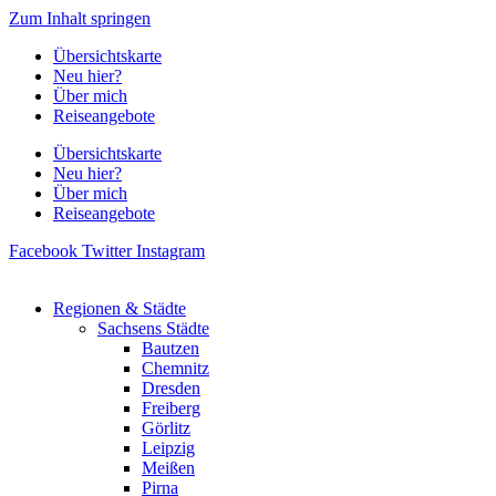
Zum Inhalt springen
Übersichtskarte
Neu hier?
Über mich
Reiseangebote
Übersichtskarte
Neu hier?
Über mich
Reiseangebote
Facebook
Twitter
Instagram
Regionen & Städte
Sachsens Städte
Bautzen
Chemnitz
Dresden
Freiberg
Görlitz
Leipzig
Meißen
Pirna