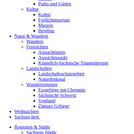
Parks und Gärten
Kultur
Kultur
Freilichtmuseum
Museen
Bergbau
Natur & Wandern
Wandern
Fernsichten
Aussichtsturm
Aussichtspunkt
Königlich-Sächsische Triangulierung
Landschaften
Landschaftsschutzgebiet
Naturdenkmal
Wanderregionen
Erzgebirge mit Chemnitz
Sächsische Schweiz
Vogtland
Zittauer Gebirge
Weihnachten
Sachsen liest.
Regionen & Städte
Sachsens Städte