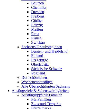
Bautzen
Chemnitz
Dresden
Freiberg
Görlitz
Leipzig
Meißen
Pirna
Plauen
Zwickau
Sachsens Urlaubsregionen
Burgen- und Heideland
Elbland
Erzgebirge
Oberlausitz
Sächsische Schweiz
Vogtland
Dorfschönheiten
Wochenendausflüge
Alle Übersichtskarten Sachsens
Ausflugsziele & Sehenswürdigkeiten
Ausflugstipps für Familien
Für Familien
Zoos und Tierparks
Freizeitparks