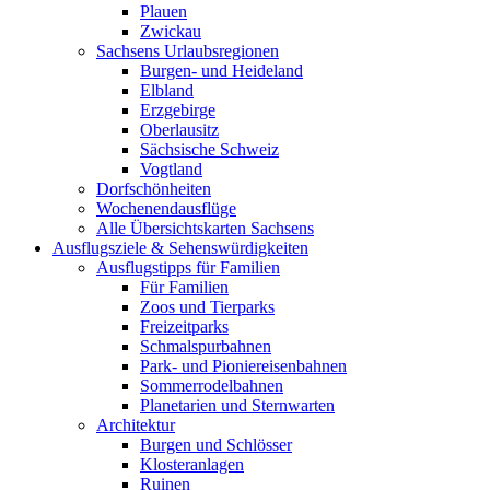
Plauen
Zwickau
Sachsens Urlaubsregionen
Burgen- und Heideland
Elbland
Erzgebirge
Oberlausitz
Sächsische Schweiz
Vogtland
Dorfschönheiten
Wochenendausflüge
Alle Übersichtskarten Sachsens
Ausflugsziele & Sehenswürdigkeiten
Ausflugstipps für Familien
Für Familien
Zoos und Tierparks
Freizeitparks
Schmalspurbahnen
Park- und Pioniereisenbahnen
Sommerrodelbahnen
Planetarien und Sternwarten
Architektur
Burgen und Schlösser
Klosteranlagen
Ruinen