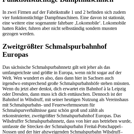
In zwei Firmen auf der Fabrikstraße 1 und 2 befinden sich zudem
vier funktionstüchtige Dampfmaschinen. Eine davon ist stationär,
eine weitere eine sogenannte fahrbare ‚Lokomobile‘. Lokomobile
hatten Räder, fuhren aber nicht selbsständig sondern mussten
gezogen werden.
Zweitgrößter Schmalspurbahnhof
Europas
Das sächsische Schmalspurbahnnetz gilt seit jeher als das
umfangreichste und größte in Europa, wenn nicht sogar auf der
Welt. Wen wundert es also, dass dann hier in Sachsen auch
irgendwo entsprechend große Schmalspurbahnhöfe stehen müssten.
Wenn du jetzt aber denkst, dich erwartet ein Bahnhof à la Leipzig
oder Dresden, dann muss ich dich enttäuschen. Dennoch ist der
Bahnhof in Wilsdruff, mit seiner heutigen Nutzung als Vereinshaus
mit Schmalspurbahn- und Feuerwehrmuseum für
Schmalspurverhältnisse ganz schön groß und zählt als
rekonstruierter, zweitgrößter Schmalspurbahnhof Europas. Das
Wilsdruffer Schmalspurbahnnetz, dass von hier aus betrieben wurde,
umfasste die Strecken der Schmalspurbahn Freital-Potschappel–
Nossen und der hier abzweigenden Schmalspurbahn Wilsdruff–