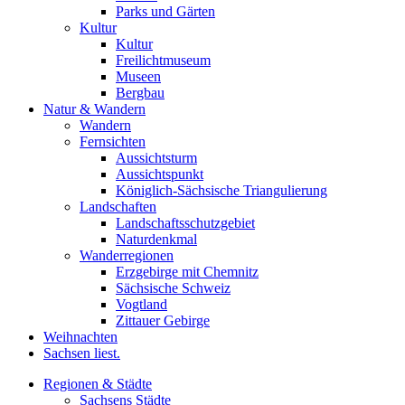
Parks und Gärten
Kultur
Kultur
Freilichtmuseum
Museen
Bergbau
Natur & Wandern
Wandern
Fernsichten
Aussichtsturm
Aussichtspunkt
Königlich-Sächsische Triangulierung
Landschaften
Landschaftsschutzgebiet
Naturdenkmal
Wanderregionen
Erzgebirge mit Chemnitz
Sächsische Schweiz
Vogtland
Zittauer Gebirge
Weihnachten
Sachsen liest.
Regionen & Städte
Sachsens Städte