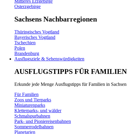
Mittleres Erzgebirge
Osterzgebirge
Sachsens Nachbarregionen
Thüringisches Vogtland
Bayerisches Vogtland
Tschechien
Polen
Brandenburg
Ausflugsziele & Sehenswürdigkeiten
AUSFLUGSTIPPS FÜR FAMILIEN
Erkunde jede Menge Ausflugstipps für Familien in Sachsen
Für Familien
Zoos und Tierparks
Miniaturenparks
Kletterparks- und wälder
Schmalspurbahnen
Park- und Pioniereisenbahnen
Sommerrodelbahnen
Planetarien