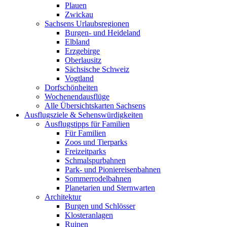
Plauen
Zwickau
Sachsens Urlaubsregionen
Burgen- und Heideland
Elbland
Erzgebirge
Oberlausitz
Sächsische Schweiz
Vogtland
Dorfschönheiten
Wochenendausflüge
Alle Übersichtskarten Sachsens
Ausflugsziele & Sehenswürdigkeiten
Ausflugstipps für Familien
Für Familien
Zoos und Tierparks
Freizeitparks
Schmalspurbahnen
Park- und Pioniereisenbahnen
Sommerrodelbahnen
Planetarien und Sternwarten
Architektur
Burgen und Schlösser
Klosteranlagen
Ruinen