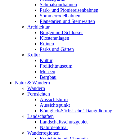
Schmalspurbahnen
Park- und Pioniereisenbahnen
Sommerrodelbahnen
Planetarien und Sternwarten
Architektur
Burgen und Schlösser
Klosteranlagen
Ruinen
Parks und Gärten
Kultur
Kultur
Freilichtmuseum
Museen
Bergbau
Natur & Wandern
Wandern
Fernsichten
Aussichtsturm
Aussichtspunkt
Königlich-Sächsische Triangulierung
Landschaften
Landschaftsschutzgebiet
Naturdenkmal
Wanderregionen
Erzgebirge mit Chemnitz