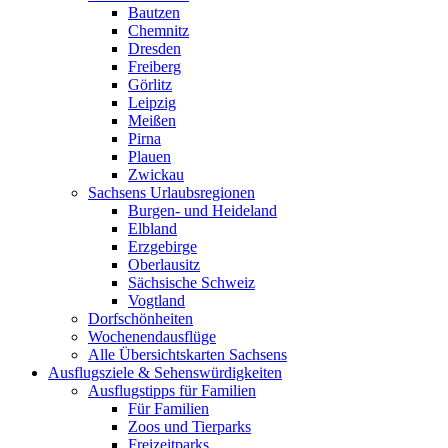
Bautzen
Chemnitz
Dresden
Freiberg
Görlitz
Leipzig
Meißen
Pirna
Plauen
Zwickau
Sachsens Urlaubsregionen
Burgen- und Heideland
Elbland
Erzgebirge
Oberlausitz
Sächsische Schweiz
Vogtland
Dorfschönheiten
Wochenendausflüge
Alle Übersichtskarten Sachsens
Ausflugsziele & Sehenswürdigkeiten
Ausflugstipps für Familien
Für Familien
Zoos und Tierparks
Freizeitparks