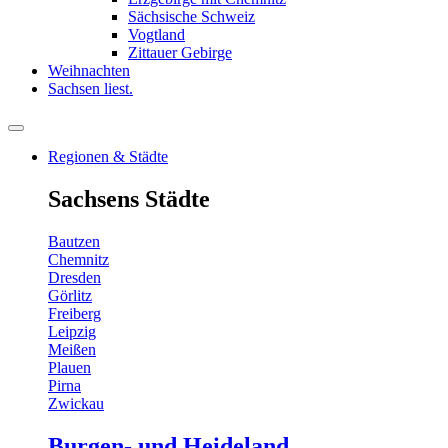
Sächsische Schweiz
Vogtland
Zittauer Gebirge
Weihnachten
Sachsen liest.
Regionen & Städte
Sachsens Städte
Bautzen
Chemnitz
Dresden
Görlitz
Freiberg
Leipzig
Meißen
Plauen
Pirna
Zwickau
Burgen- und Heideland