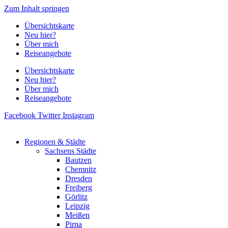
Zum Inhalt springen
Übersichtskarte
Neu hier?
Über mich
Reiseangebote
Übersichtskarte
Neu hier?
Über mich
Reiseangebote
Facebook
Twitter
Instagram
Regionen & Städte
Sachsens Städte
Bautzen
Chemnitz
Dresden
Freiberg
Görlitz
Leipzig
Meißen
Pirna