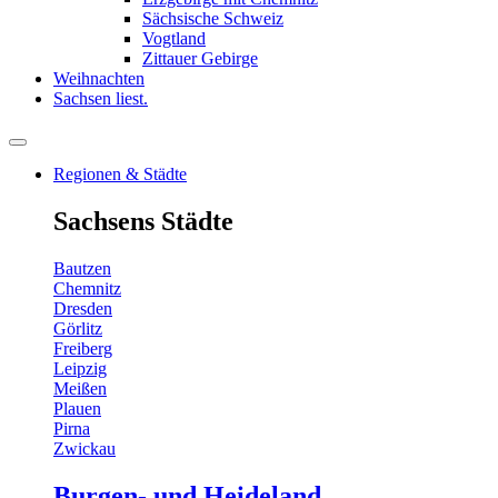
Sächsische Schweiz
Vogtland
Zittauer Gebirge
Weihnachten
Sachsen liest.
Regionen & Städte
Sachsens Städte
Bautzen
Chemnitz
Dresden
Görlitz
Freiberg
Leipzig
Meißen
Plauen
Pirna
Zwickau
Burgen- und Heideland