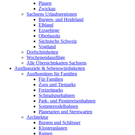
Plauen
Zwickau
Sachsens Urlaubsregionen
Burgen- und Heideland
Elbland
Erzgebirge
Oberlausitz
Sächsische Schweiz
Vogtland
Dorfschönheiten
Wochenendausflüge
Alle Übersichtskarten Sachsens
Ausflugsziele & Sehenswürdigkeiten
Ausflugstipps für Familien
Für Familien
Zoos und Tierparks
Freizeitparks
Schmalspurbahnen
Park- und Pioniereisenbahnen
Sommerrodelbahnen
Planetarien und Sternwarten
Architektur
Burgen und Schlösser
Klosteranlagen
Ruinen