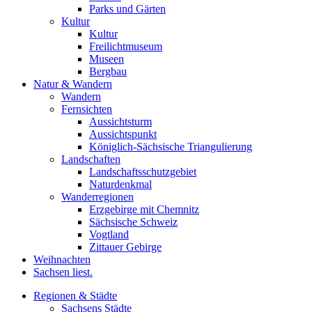
Parks und Gärten
Kultur
Kultur
Freilichtmuseum
Museen
Bergbau
Natur & Wandern
Wandern
Fernsichten
Aussichtsturm
Aussichtspunkt
Königlich-Sächsische Triangulierung
Landschaften
Landschaftsschutzgebiet
Naturdenkmal
Wanderregionen
Erzgebirge mit Chemnitz
Sächsische Schweiz
Vogtland
Zittauer Gebirge
Weihnachten
Sachsen liest.
Regionen & Städte
Sachsens Städte