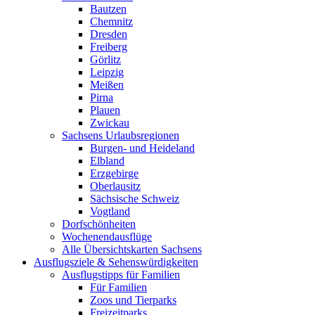
Bautzen
Chemnitz
Dresden
Freiberg
Görlitz
Leipzig
Meißen
Pirna
Plauen
Zwickau
Sachsens Urlaubsregionen
Burgen- und Heideland
Elbland
Erzgebirge
Oberlausitz
Sächsische Schweiz
Vogtland
Dorfschönheiten
Wochenendausflüge
Alle Übersichtskarten Sachsens
Ausflugsziele & Sehenswürdigkeiten
Ausflugstipps für Familien
Für Familien
Zoos und Tierparks
Freizeitparks