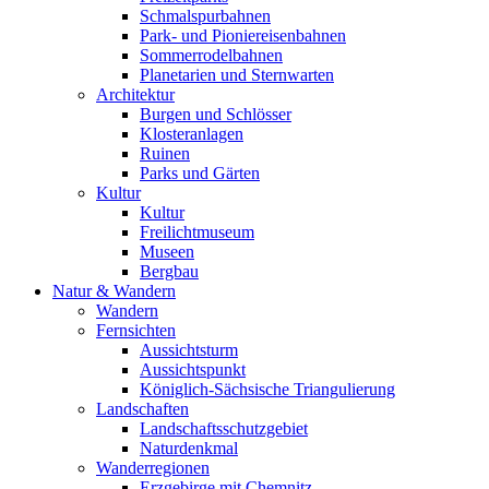
Schmalspurbahnen
Park- und Pioniereisenbahnen
Sommerrodelbahnen
Planetarien und Sternwarten
Architektur
Burgen und Schlösser
Klosteranlagen
Ruinen
Parks und Gärten
Kultur
Kultur
Freilichtmuseum
Museen
Bergbau
Natur & Wandern
Wandern
Fernsichten
Aussichtsturm
Aussichtspunkt
Königlich-Sächsische Triangulierung
Landschaften
Landschaftsschutzgebiet
Naturdenkmal
Wanderregionen
Erzgebirge mit Chemnitz