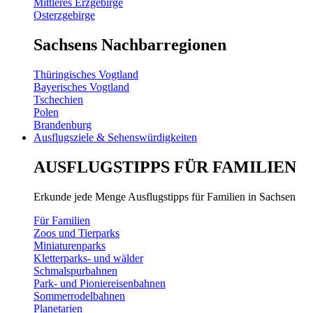
Mittleres Erzgebirge
Osterzgebirge
Sachsens Nachbarregionen
Thüringisches Vogtland
Bayerisches Vogtland
Tschechien
Polen
Brandenburg
Ausflugsziele & Sehenswürdigkeiten
AUSFLUGSTIPPS FÜR FAMILIEN
Erkunde jede Menge Ausflugstipps für Familien in Sachsen
Für Familien
Zoos und Tierparks
Miniaturenparks
Kletterparks- und wälder
Schmalspurbahnen
Park- und Pioniereisenbahnen
Sommerrodelbahnen
Planetarien