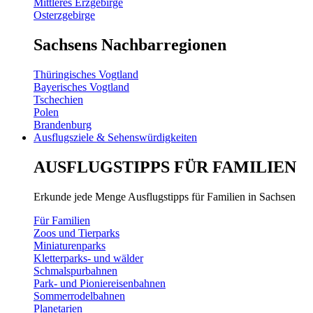
Mittleres Erzgebirge
Osterzgebirge
Sachsens Nachbarregionen
Thüringisches Vogtland
Bayerisches Vogtland
Tschechien
Polen
Brandenburg
Ausflugsziele & Sehenswürdigkeiten
AUSFLUGSTIPPS FÜR FAMILIEN
Erkunde jede Menge Ausflugstipps für Familien in Sachsen
Für Familien
Zoos und Tierparks
Miniaturenparks
Kletterparks- und wälder
Schmalspurbahnen
Park- und Pioniereisenbahnen
Sommerrodelbahnen
Planetarien