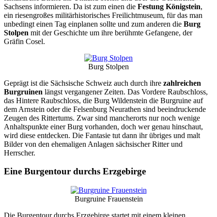
Sachsens informieren. Da ist zum einen die
Festung Königstein
,
ein riesengroßes militärhistorisches Freilichtmuseum, für das man
unbedingt einen Tag einplanen sollte und zum anderen die
Burg
Stolpen
mit der Geschichte um ihre berühmte Gefangene, der
Gräfin Cosel.
Burg Stolpen
Geprägt ist die Sächsische Schweiz auch durch ihre
zahlreichen
Burgruinen
längst vergangener Zeiten. Das Vordere Raubschloss,
das Hintere Raubschloss, die Burg Wildenstein die Burgruine auf
dem Arnstein oder die Felsenburg Neurathen sind beeindruckende
Zeugen des Rittertums. Zwar sind mancherorts nur noch wenige
Anhaltspunkte einer Burg vorhanden, doch wer genau hinschaut,
wird diese entdecken. Die Fantasie tut dann ihr übriges und malt
Bilder von den ehemaligen Anlagen sächsischer Ritter und
Herrscher.
Eine Burgentour durchs Erzgebirge
Burgruine Frauenstein
Die Burgentour durchs Erzgebirge startet mit einem kleinen