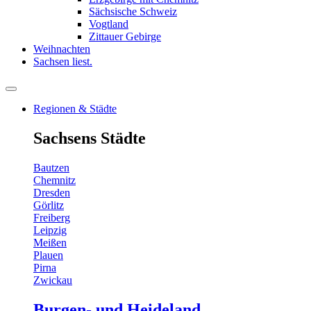
Sächsische Schweiz
Vogtland
Zittauer Gebirge
Weihnachten
Sachsen liest.
Regionen & Städte
Sachsens Städte
Bautzen
Chemnitz
Dresden
Görlitz
Freiberg
Leipzig
Meißen
Plauen
Pirna
Zwickau
Burgen- und Heideland