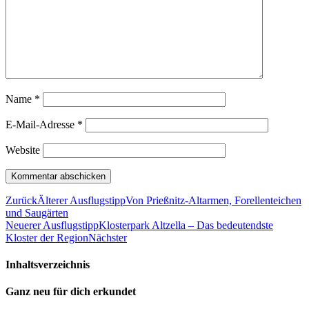
Name
*
E-Mail-Adresse
*
Website
Zurück
Älterer Ausflugstipp
Von Prießnitz-Altarmen, Forellenteichen
und Saugärten
Neuerer Ausflugstipp
Klosterpark Altzella – Das bedeutendste
Kloster der Region
Nächster
Inhaltsverzeichnis
Ganz neu für dich erkundet