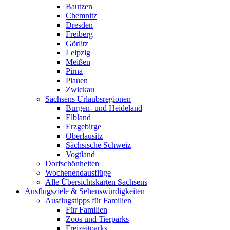
Bautzen
Chemnitz
Dresden
Freiberg
Görlitz
Leipzig
Meißen
Pirna
Plauen
Zwickau
Sachsens Urlaubsregionen
Burgen- und Heideland
Elbland
Erzgebirge
Oberlausitz
Sächsische Schweiz
Vogtland
Dorfschönheiten
Wochenendausflüge
Alle Übersichtskarten Sachsens
Ausflugsziele & Sehenswürdigkeiten
Ausflugstipps für Familien
Für Familien
Zoos und Tierparks
Freizeitparks