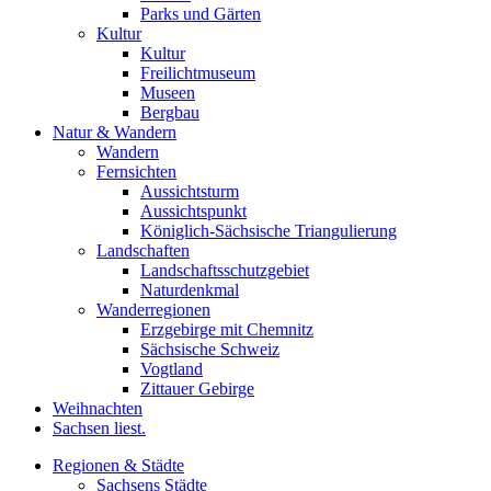
Parks und Gärten
Kultur
Kultur
Freilichtmuseum
Museen
Bergbau
Natur & Wandern
Wandern
Fernsichten
Aussichtsturm
Aussichtspunkt
Königlich-Sächsische Triangulierung
Landschaften
Landschaftsschutzgebiet
Naturdenkmal
Wanderregionen
Erzgebirge mit Chemnitz
Sächsische Schweiz
Vogtland
Zittauer Gebirge
Weihnachten
Sachsen liest.
Regionen & Städte
Sachsens Städte