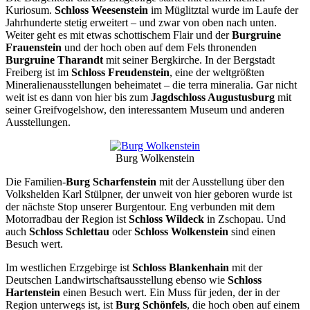
Kuriosum.
Schloss Weesenstein
im Müglitztal wurde im Laufe der
Jahrhunderte stetig erweitert – und zwar von oben nach unten.
Weiter geht es mit etwas schottischem Flair und der
Burgruine
Frauenstein
und der hoch oben auf dem Fels thronenden
Burgruine Tharandt
mit seiner Bergkirche. In der Bergstadt
Freiberg ist im
Schloss Freudenstein
, eine der weltgrößten
Mineralienausstellungen beheimatet – die terra mineralia. Gar nicht
weit ist es dann von hier bis zum
Jagdschloss Augustusburg
mit
seiner Greifvogelshow, den interessantem Museum und anderen
Ausstellungen.
Burg Wolkenstein
Die Familien-
Burg Scharfenstein
mit der Ausstellung über den
Volkshelden Karl Stülpner, der unweit von hier geboren wurde ist
der nächste Stop unserer Burgentour. Eng verbunden mit dem
Motorradbau der Region ist
Schloss Wildeck
in Zschopau. Und
auch
Schloss Schlettau
oder
Schloss Wolkenstein
sind einen
Besuch wert.
Im westlichen Erzgebirge ist
Schloss Blankenhain
mit der
Deutschen Landwirtschaftsausstellung ebenso wie
Schloss
Hartenstein
einen Besuch wert. Ein Muss für jeden, der in der
Region unterwegs ist, ist
Burg Schönfels
, die hoch oben auf einem