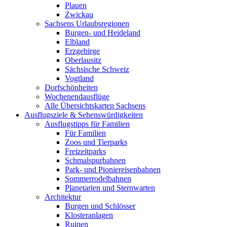
Plauen
Zwickau
Sachsens Urlaubsregionen
Burgen- und Heideland
Elbland
Erzgebirge
Oberlausitz
Sächsische Schweiz
Vogtland
Dorfschönheiten
Wochenendausflüge
Alle Übersichtskarten Sachsens
Ausflugsziele & Sehenswürdigkeiten
Ausflugstipps für Familien
Für Familien
Zoos und Tierparks
Freizeitparks
Schmalspurbahnen
Park- und Pioniereisenbahnen
Sommerrodelbahnen
Planetarien und Sternwarten
Architektur
Burgen und Schlösser
Klosteranlagen
Ruinen