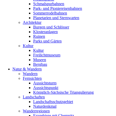
Schmalspurbahnen
Park- und Pioniereisenbahnen
Sommerrodelbahnen
Planetarien und Sternwarten
Architektur
Burgen und Schlösser
Klosteranlagen
Ruinen
Parks und Gärten
Kultur
Kultur
Freilichtmuseum
Museen
Bergbau
Natur & Wandern
Wandern
Fernsichten
Aussichtsturm
Aussichtspunkt
Königlich-Sächsische Triangulierung
Landschaften
Landschaftsschutzgebiet
Naturdenkmal
Wanderregionen
Erzgebirge mit Chemnitz