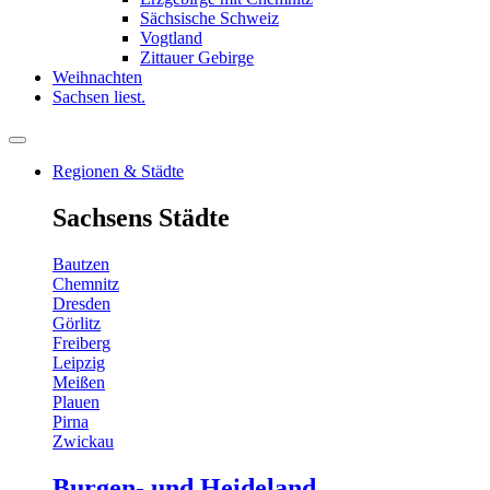
Sächsische Schweiz
Vogtland
Zittauer Gebirge
Weihnachten
Sachsen liest.
Regionen & Städte
Sachsens Städte
Bautzen
Chemnitz
Dresden
Görlitz
Freiberg
Leipzig
Meißen
Plauen
Pirna
Zwickau
Burgen- und Heideland