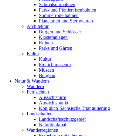
Schmalspurbahnen
Park- und Pioniereisenbahnen
Sommerrodelbahnen
Planetarien und Sternwarten
Architektur
Burgen und Schlösser
Klosteranlagen
Ruinen
Parks und Gärten
Kultur
Kultur
Freilichtmuseum
Museen
Bergbau
Natur & Wandern
Wandern
Fernsichten
Aussichtsturm
Aussichtspunkt
Königlich-Sächsische Triangulierung
Landschaften
Landschaftsschutzgebiet
Naturdenkmal
Wanderregionen
Erzgebirge mit Chemnitz