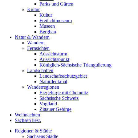
Parks und Gärten
Kultur
Kultur
Freilichtmuseum
Museen
Bergbau
Natur & Wandern
Wandern
Fernsichten
Aussichtsturm
Aussichtspunkt
Königlich-Sächsische Triangulierung
Landschaften
Landschaftsschutzgebiet
Naturdenkmal
Wanderregionen
Erzgebirge mit Chemnitz
Sächsische Schweiz
Vogtland
Zittauer Gebirge
Weihnachten
Sachsen liest.
Regionen & Städte
Sachsens Städte