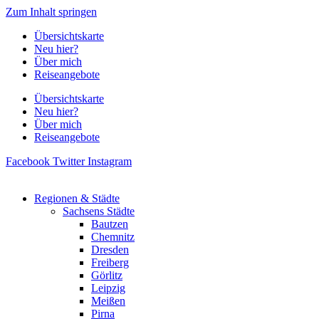
Zum Inhalt springen
Übersichtskarte
Neu hier?
Über mich
Reiseangebote
Übersichtskarte
Neu hier?
Über mich
Reiseangebote
Facebook
Twitter
Instagram
Regionen & Städte
Sachsens Städte
Bautzen
Chemnitz
Dresden
Freiberg
Görlitz
Leipzig
Meißen
Pirna