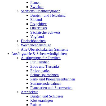
Plauen
Zwickau
Sachsens Urlaubsregionen
Burgen- und Heideland
Elbland
Erzgebirge
Oberlausitz
Sächsische Schweiz
Vogtland
Dorfschönheiten
Wochenendausflüge
Alle Übersichtskarten Sachsens
Ausflugsziele & Sehenswürdigkeiten
Ausflugstipps für Familien
Für Familien
Zoos und Tierparks
Freizeitparks
Schmalspurbahnen
Park- und Pioniereisenbahnen
Sommerrodelbahnen
Planetarien und Sternwarten
Architektur
Burgen und Schlösser
Klosteranlagen
Ruinen