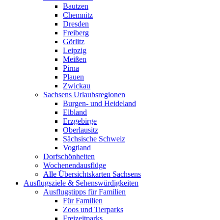
Bautzen
Chemnitz
Dresden
Freiberg
Görlitz
Leipzig
Meißen
Pirna
Plauen
Zwickau
Sachsens Urlaubsregionen
Burgen- und Heideland
Elbland
Erzgebirge
Oberlausitz
Sächsische Schweiz
Vogtland
Dorfschönheiten
Wochenendausflüge
Alle Übersichtskarten Sachsens
Ausflugsziele & Sehenswürdigkeiten
Ausflugstipps für Familien
Für Familien
Zoos und Tierparks
Freizeitparks