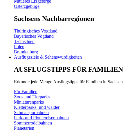
Mittleres Erzgebirge
Osterzgebirge
Sachsens Nachbarregionen
Thüringisches Vogtland
Bayerisches Vogtland
Tschechien
Polen
Brandenburg
Ausflugsziele & Sehenswürdigkeiten
AUSFLUGSTIPPS FÜR FAMILIEN
Erkunde jede Menge Ausflugstipps für Familien in Sachsen
Für Familien
Zoos und Tierparks
Miniaturenparks
Kletterparks- und wälder
Schmalspurbahnen
Park- und Pioniereisenbahnen
Sommerrodelbahnen
Planetarien