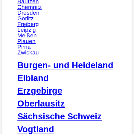
Bautzen
Chemnitz
Dresden
Görlitz
Freiberg
Leipzig
Meißen
Plauen
Pirna
Zwickau
Burgen- und Heideland
Elbland
Erzgebirge
Oberlausitz
Sächsische Schweiz
Vogtland