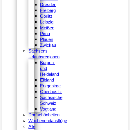
Dresden
Freiberg
Görlitz
Leipzig
Meißen
Pirna
Plauen
Zwickau
Sachsens
Urlaubsregionen
Burgen-
und
Heideland
Elbland
Erzgebirge
Oberlausitz
Sächsische
Schweiz
Vogtland
Dorfschönheiten
Wochenendausflüge
Alle