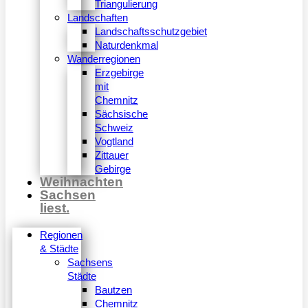
Triangulierung
Landschaften
Landschaftsschutzgebiet
Naturdenkmal
Wanderregionen
Erzgebirge
mit
Chemnitz
Sächsische
Schweiz
Vogtland
Zittauer
Gebirge
Weihnachten
Sachsen
liest.
Regionen
& Städte
Sachsens
Städte
Bautzen
Chemnitz