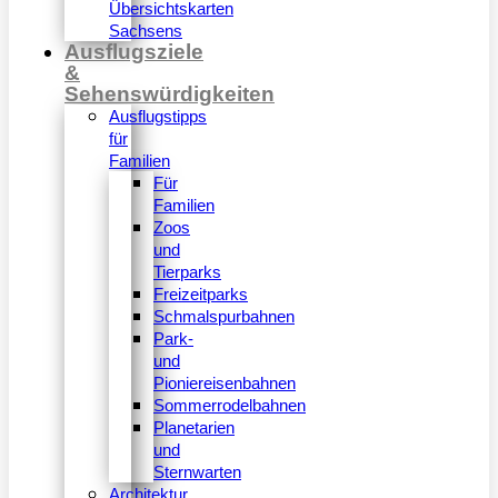
Übersichtskarten
Sachsens
Ausflugsziele
&
Sehenswürdigkeiten
Ausflugstipps
für
Familien
Für
Familien
Zoos
und
Tierparks
Freizeitparks
Schmalspurbahnen
Park-
und
Pioniereisenbahnen
Sommerrodelbahnen
Planetarien
und
Sternwarten
Architektur