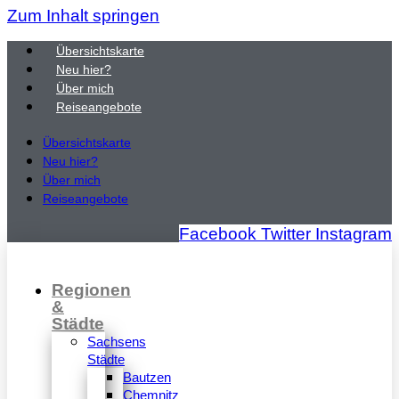
Zum Inhalt springen
Übersichtskarte
Neu hier?
Über mich
Reiseangebote
Übersichtskarte
Neu hier?
Über mich
Reiseangebote
Facebook
Twitter
Instagram
Regionen
&
Städte
Sachsens
Städte
Bautzen
Chemnitz