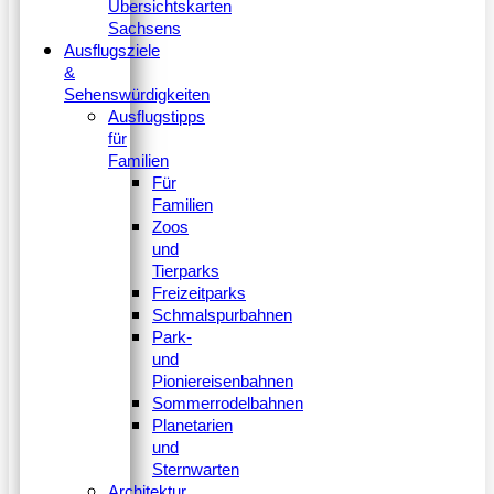
Übersichtskarten
Sachsens
Ausflugsziele
&
Sehenswürdigkeiten
Ausflugstipps
für
Familien
Für
Familien
Zoos
und
Tierparks
Freizeitparks
Schmalspurbahnen
Park-
und
Pioniereisenbahnen
Sommerrodelbahnen
Planetarien
und
Sternwarten
Architektur