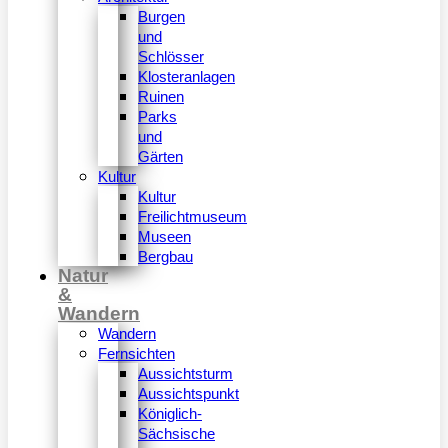
Burgen
und
Schlösser
Klosteranlagen
Ruinen
Parks
und
Gärten
Kultur
Kultur
Freilichtmuseum
Museen
Bergbau
Natur
&
Wandern
Wandern
Fernsichten
Aussichtsturm
Aussichtspunkt
Königlich-
Sächsische