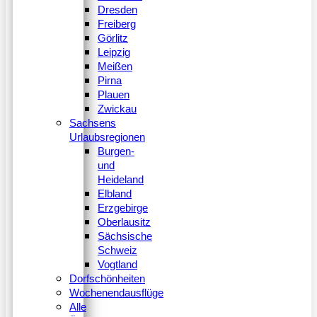
Dresden
Freiberg
Görlitz
Leipzig
Meißen
Pirna
Plauen
Zwickau
Sachsens
Urlaubsregionen
Burgen-
und
Heideland
Elbland
Erzgebirge
Oberlausitz
Sächsische
Schweiz
Vogtland
Dorfschönheiten
Wochenendausflüge
Alle