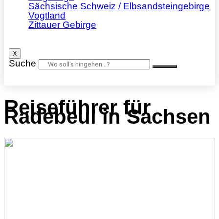
Sächsische Schweiz / Elbsandsteingebirge
Vogtland
Zittauer Gebirge
X
Suche
Reiseführer für
Radebeul in Sachsen