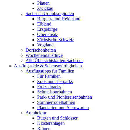
Plauen
Zwickau
Sachsens Urlaubsregionen
Burgen- und Heideland
Elbland
Erzgebirge
Oberlausitz
Sächsische Schweiz
Vogtland
Dorfschönheiten
Wochenendausflüge
Alle Übersichtskarten Sachsens
Ausflugsziele & Sehenswürdigkeiten
Ausflugstipps für Familien
Für Familien
Zoos und Tierparks
Freizeitparks
Schmalspurbahnen
Park- und Pioniereisenbahnen
Sommerrodelbahnen
Planetarien und Sternwarten
Architektur
Burgen und Schlösser
Klosteranlagen
Ruinen