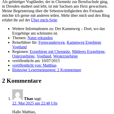
Als gebürtiger Vogtländer, der in Chemnitz zur Berufsschule ging,
in Dresden studiert und lebt, ist mir Sachsen ans Herz gewachsen.
Meine Begeisterung über die Sehenswürdigkeiten des Freisaats
möchte ich gerne mit anderen teilen. Mehr über mich und den Blog
erfahrt ihr auf der
Über mich-Seite
Weitere Informationen zu: Der Kammweg – Dort, wo das
Erzgebirge am schönsten ist.
Themen:
Natur erkunden
Reiseführer für:
Fernwanderweg
,
Kammweg Ergebirge
Vogtland
Regionen:
Erzgebirge mit Chemnitz
,
Mittleres Erzgebirge
,
Osterzgebirge
,
Vogtland
,
Westerzgebirge
veröffentlicht am:
10/07/2015
veröffentlicht von:
Matthias
Bisherige Lesermeinungen:
2 Kommentare
2 Kommentare
Thao
sagt:
22. Mai 2025 um 22:48 Uhr
Hallo Mathias,