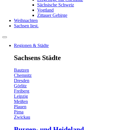
Sächsische Schweiz
Vogtland
Zittauer Gebirge
Weihnachten
Sachsen liest.
Regionen & Städte
Sachsens Städte
Bautzen
Chemnitz
Dresden
Görlitz
Freiberg
Leipzig
Meißen
Plauen
Pirna
Zwickau
Burgen- und Heideland