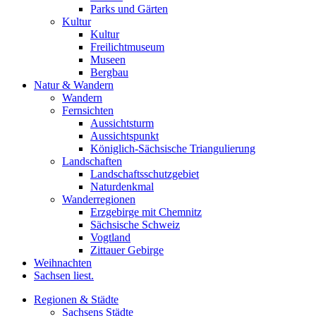
Parks und Gärten
Kultur
Kultur
Freilichtmuseum
Museen
Bergbau
Natur & Wandern
Wandern
Fernsichten
Aussichtsturm
Aussichtspunkt
Königlich-Sächsische Triangulierung
Landschaften
Landschaftsschutzgebiet
Naturdenkmal
Wanderregionen
Erzgebirge mit Chemnitz
Sächsische Schweiz
Vogtland
Zittauer Gebirge
Weihnachten
Sachsen liest.
Regionen & Städte
Sachsens Städte