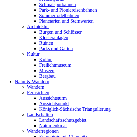
Schmalspurbahnen
Park- und Pioniereisenbahnen
Sommerrodelbahnen
Planetarien und Sternwarten
Architektur
Burgen und Schlösser
Klosteranlagen
Ruinen
Parks und Gärten
Kultur
Kultur
Freilichtmuseum
Museen
Bergbau
Natur & Wandern
Wandern
Fernsichten
Aussichtsturm
Aussichtspunkt
Königlich-Sächsische Triangulierung
Landschaften
Landschaftsschutzgebiet
Naturdenkmal
Wanderregionen
Erzgebirge mit Chemnitz