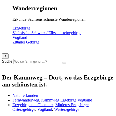
Wanderregionen
Erkunde Sachsens schönste Wanderregionen
Erzgebirge
Sächsische Schweiz / Elbsandsteingebirge
Vogtland
Zittauer Gebirge
X
Suche
Der Kammweg – Dort, wo das Erzgebirge
am schönsten ist.
Natur erkunden
Fernwanderweg
,
Kammweg Ergebirge Vogtland
Erzgebirge mit Chemnitz
,
Mittleres Erzgebirge
,
Osterzgebirge
,
Vogtland
,
Westerzgebirge