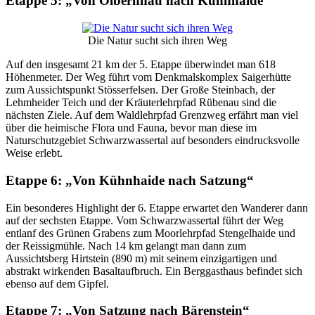
Etappe 5: „Von Olbernhau nach Kühnhaide“
Die Natur sucht sich ihren Weg
Auf den insgesamt 21 km der 5. Etappe überwindet man 618
Höhenmeter. Der Weg führt vom Denkmalskomplex Saigerhütte
zum Aussichtspunkt Stösserfelsen. Der Große Steinbach, der
Lehmheider Teich und der Kräuterlehrpfad Rübenau sind die
nächsten Ziele. Auf dem Waldlehrpfad Grenzweg erfährt man viel
über die heimische Flora und Fauna, bevor man diese im
Naturschutzgebiet Schwarzwassertal auf besonders eindrucksvolle
Weise erlebt.
Etappe 6: „Von Kühnhaide nach Satzung“
Ein besonderes Highlight der 6. Etappe erwartet den Wanderer dann
auf der sechsten Etappe. Vom Schwarzwassertal führt der Weg
entlanf des Grünen Grabens zum Moorlehrpfad Stengelhaide und
der Reissigmühle. Nach 14 km gelangt man dann zum
Aussichtsberg Hirtstein (890 m) mit seinem einzigartigen und
abstrakt wirkenden Basaltaufbruch. Ein Berggasthaus befindet sich
ebenso auf dem Gipfel.
Etappe 7: „Von Satzung nach Bärenstein“