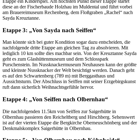
Etappe ein Kinderspiel. Am höchsten Punkt dieser Etappe startet
diese an der Fischerbaude Holzhau im Muldental und führt vorbei
am Brauereimuseum Rechenberg, dem Floßgraben „Rachel“ nach
Sayda Kreuztanne.
Etappe 3: „Von Sayda nach Seiffen“
Man könnte sich bei guter Kondition sogar dazu entscheiden, die
nachfolgende dritte Etappe am gleichen Tag zu absolvieren. Mit
lediglich 10 km sollte dies machbar sein. Von der Kreuztanne Sayda
geht es zum Glashüttenmuseum und dem Schlosspark
Purschenstein. Im Nussknackermuseum Neuhausen kann der größte
und kleinste Nussknacker der Welt besichtigt werden. Danach geht
es auf den Schwartenberg (789 m) mit Berggasthaus und
Aussichtsturm. Der Abschluss in Seiffen mit seiner Erzgebirgskunst
ruft dann sicherlich Weihnachtsgefühle hervor.
Etappe 4: „Von Seiffen nach Olbernhau“
Die nachfolgenden 11.5km von Seiffen zur Saigerhütte in
Olbernhau passieren den Reicheltberg und Hirschberg. Sehenswert
ist auf der vierten Etappe die Bergkirche Oberneuschönberg und der
Denkmalskomplex Saigerhütte in Olbernhau.