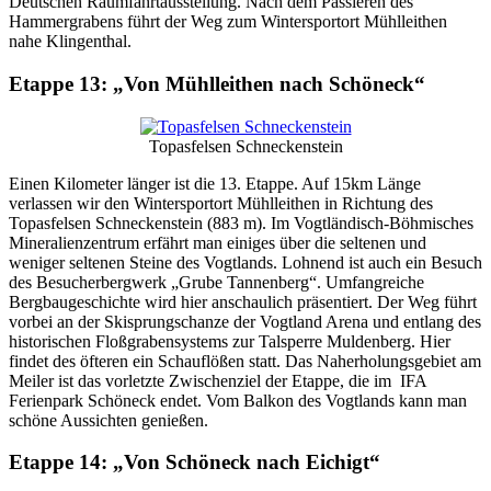
Deutschen Raumfahrtausstellung. Nach dem Passieren des
Hammergrabens führt der Weg zum Wintersportort Mühlleithen
nahe Klingenthal.
Etappe 13: „Von Mühlleithen nach Schöneck“
Topasfelsen Schneckenstein
Einen Kilometer länger ist die 13. Etappe. Auf 15km Länge
verlassen wir den Wintersportort Mühlleithen in Richtung des
Topasfelsen Schneckenstein (883 m). Im Vogtländisch-Böhmisches
Mineralienzentrum erfährt man einiges über die seltenen und
weniger seltenen Steine des Vogtlands. Lohnend ist auch ein Besuch
des Besucherbergwerk „Grube Tannenberg“. Umfangreiche
Bergbaugeschichte wird hier anschaulich präsentiert. Der Weg führt
vorbei an der Skisprungschanze der Vogtland Arena und entlang des
historischen Floßgrabensystems zur Talsperre Muldenberg. Hier
findet des öfteren ein Schauflößen statt. Das Naherholungsgebiet am
Meiler ist das vorletzte Zwischenziel der Etappe, die im IFA
Ferienpark Schöneck endet. Vom Balkon des Vogtlands kann man
schöne Aussichten genießen.
Etappe 14: „Von Schöneck nach Eichigt“