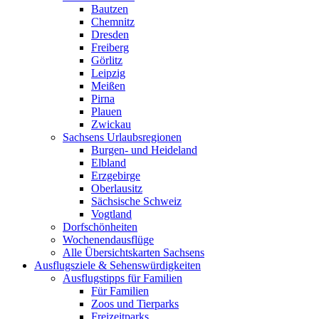
Bautzen
Chemnitz
Dresden
Freiberg
Görlitz
Leipzig
Meißen
Pirna
Plauen
Zwickau
Sachsens Urlaubsregionen
Burgen- und Heideland
Elbland
Erzgebirge
Oberlausitz
Sächsische Schweiz
Vogtland
Dorfschönheiten
Wochenendausflüge
Alle Übersichtskarten Sachsens
Ausflugsziele & Sehenswürdigkeiten
Ausflugstipps für Familien
Für Familien
Zoos und Tierparks
Freizeitparks