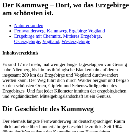
Der Kammweg – Dort, wo das Erzgebirge
am schönsten ist.
Natur erkunden
Fernwanderweg
,
Kammweg Ergebirge Vogtland
Erzgebirge mit Chemnitz
,
Mittleres Erzgebirge
,
Osterzgebirge
,
Vogtland
,
Westerzgebirge
Inhaltsverzeichnis
Es sind 17 mal mehr, mal weniger lange Tagesetappen von Geising
nahe Altenberg bis hin ins thüringische Blankenhain auf deren
insgesamt 289 km das Erzgebirge und Vogtland durchwandert
werden kann. Der Weg führt dich durch Wälder bergauf und bergab
zu den schönsten Orten, Gipfeln und Sehenswürdigkeiten des
Erzgebirges. Und fast jeder Kilometer inmitten der erzgebirgischen
und vogtländischen Mittelgebirgslandschaft ist ein Genuss.
Die Geschichte des Kammweg
Der ehemals längste Fernwanderweg im deutschsprachigen Raum
blickt auf eine über hundertjährige Geschichte zurück. Seit 1904
führte der Weg entlang der Kammlinien von Elstergebirge,