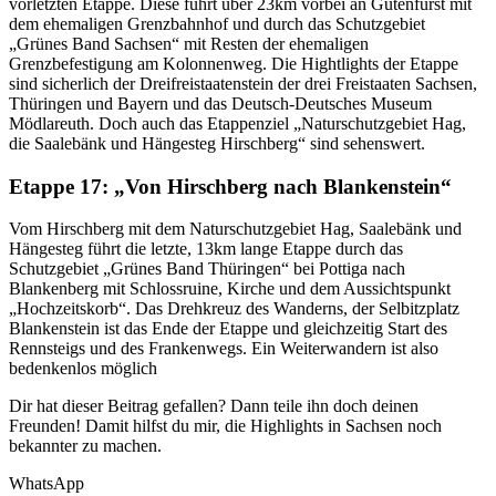
vorletzten Etappe. Diese führt über 23km vorbei an Gutenfürst mit
dem ehemaligen Grenzbahnhof und durch das Schutzgebiet
„Grünes Band Sachsen“ mit Resten der ehemaligen
Grenzbefestigung am Kolonnenweg. Die Hightlights der Etappe
sind sicherlich der Dreifreistaatenstein der drei Freistaaten Sachsen,
Thüringen und Bayern und das Deutsch-Deutsches Museum
Mödlareuth. Doch auch das Etappenziel „Naturschutzgebiet Hag,
die Saalebänk und Hängesteg Hirschberg“ sind sehenswert.
Etappe 17: „Von Hirschberg nach Blankenstein“
Vom Hirschberg mit dem Naturschutzgebiet Hag, Saalebänk und
Hängesteg führt die letzte, 13km lange Etappe durch das
Schutzgebiet „Grünes Band Thüringen“ bei Pottiga nach
Blankenberg mit Schlossruine, Kirche und dem Aussichtspunkt
„Hochzeitskorb“. Das Drehkreuz des Wanderns, der Selbitzplatz
Blankenstein ist das Ende der Etappe und gleichzeitig Start des
Rennsteigs und des Frankenwegs. Ein Weiterwandern ist also
bedenkenlos möglich
Dir hat dieser Beitrag gefallen? Dann teile ihn doch deinen
Freunden! Damit hilfst du mir, die Highlights in Sachsen noch
bekannter zu machen.
WhatsApp