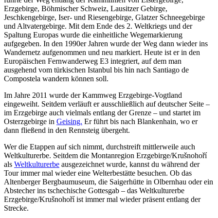
Erzgebirge, Böhmischer Schweiz, Lausitzer Gebirge,
Jeschkengebirge, Iser- und Riesengebirge, Glatzer Schneegebirge
und Altvatergebirge. Mit dem Ende des 2. Weltkriegs und der
Spaltung Europas wurde die einheitliche Wegemarkierung
aufgegeben. In den 1990er Jahren wurde der Weg dann wieder ins
Wandernetz aufgenommen und neu markiert. Heute ist er in den
Europäischen Fernwanderweg E3 integriert, auf dem man
ausgehend vom türkischen Istanbul bis hin nach Santiago de
Compostela wandern können soll.
Im Jahre 2011 wurde der Kammweg Erzgebirge-Vogtland
eingeweiht. Seitdem verläuft er ausschließlich auf deutscher Seite –
im Erzgebirge auch vielmals entlang der Grenze – und startet im
Osterzgebirge in
Geising.
Er führt bis nach Blankenhain, wo er
dann fließend in den Rennsteig übergeht.
Wer die Etappen auf sich nimmt, durchstreift mittlerweile auch
Weltkulturerbe. Seitdem die Montanregion Erzgebirge/Krušnohoří
als
Weltkulturerbe
ausgezeichnet wurde, kannst du während der
Tour immer mal wieder eine Welterbestätte besuchen. Ob das
Altenberger Bergbaumuseum, die Saigerhütte in Olbernhau oder ein
Abstecher ins tschechische Gottesgab – das Weltkulturerbe
Erzgebirge/Krušnohoří ist immer mal wieder präsent entlang der
Strecke.