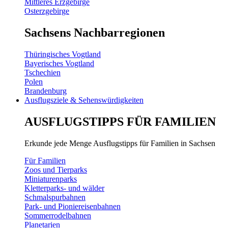
Mittleres Erzgebirge
Osterzgebirge
Sachsens Nachbarregionen
Thüringisches Vogtland
Bayerisches Vogtland
Tschechien
Polen
Brandenburg
Ausflugsziele & Sehenswürdigkeiten
AUSFLUGSTIPPS FÜR FAMILIEN
Erkunde jede Menge Ausflugstipps für Familien in Sachsen
Für Familien
Zoos und Tierparks
Miniaturenparks
Kletterparks- und wälder
Schmalspurbahnen
Park- und Pioniereisenbahnen
Sommerrodelbahnen
Planetarien