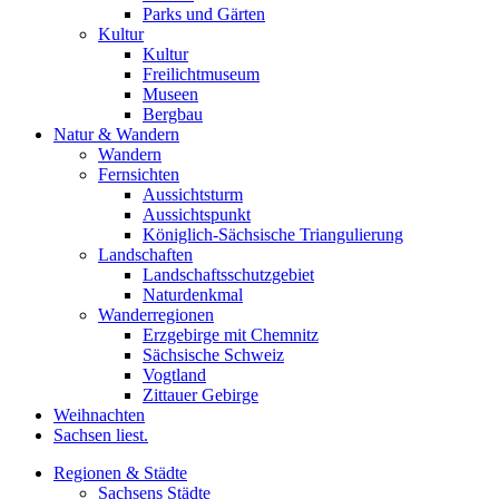
Parks und Gärten
Kultur
Kultur
Freilichtmuseum
Museen
Bergbau
Natur & Wandern
Wandern
Fernsichten
Aussichtsturm
Aussichtspunkt
Königlich-Sächsische Triangulierung
Landschaften
Landschaftsschutzgebiet
Naturdenkmal
Wanderregionen
Erzgebirge mit Chemnitz
Sächsische Schweiz
Vogtland
Zittauer Gebirge
Weihnachten
Sachsen liest.
Regionen & Städte
Sachsens Städte