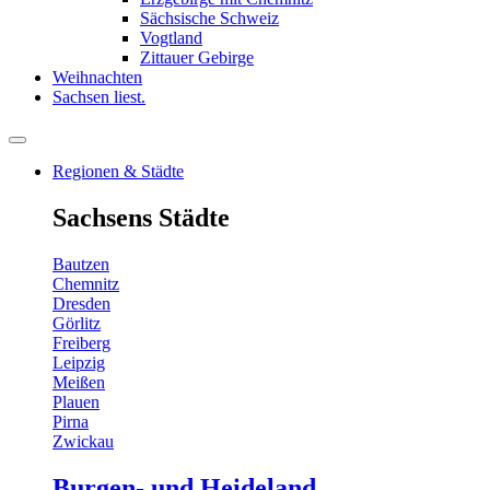
Sächsische Schweiz
Vogtland
Zittauer Gebirge
Weihnachten
Sachsen liest.
Regionen & Städte
Sachsens Städte
Bautzen
Chemnitz
Dresden
Görlitz
Freiberg
Leipzig
Meißen
Plauen
Pirna
Zwickau
Burgen- und Heideland