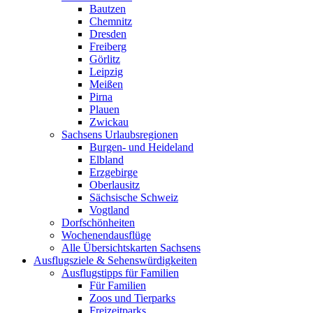
Bautzen
Chemnitz
Dresden
Freiberg
Görlitz
Leipzig
Meißen
Pirna
Plauen
Zwickau
Sachsens Urlaubsregionen
Burgen- und Heideland
Elbland
Erzgebirge
Oberlausitz
Sächsische Schweiz
Vogtland
Dorfschönheiten
Wochenendausflüge
Alle Übersichtskarten Sachsens
Ausflugsziele & Sehenswürdigkeiten
Ausflugstipps für Familien
Für Familien
Zoos und Tierparks
Freizeitparks