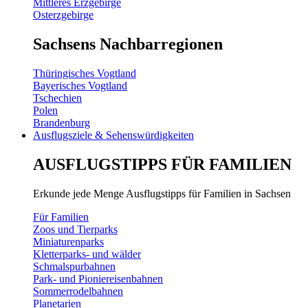
Mittleres Erzgebirge
Osterzgebirge
Sachsens Nachbarregionen
Thüringisches Vogtland
Bayerisches Vogtland
Tschechien
Polen
Brandenburg
Ausflugsziele & Sehenswürdigkeiten
AUSFLUGSTIPPS FÜR FAMILIEN
Erkunde jede Menge Ausflugstipps für Familien in Sachsen
Für Familien
Zoos und Tierparks
Miniaturenparks
Kletterparks- und wälder
Schmalspurbahnen
Park- und Pioniereisenbahnen
Sommerrodelbahnen
Planetarien