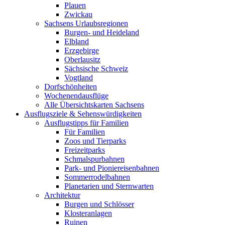
Plauen
Zwickau
Sachsens Urlaubsregionen
Burgen- und Heideland
Elbland
Erzgebirge
Oberlausitz
Sächsische Schweiz
Vogtland
Dorfschönheiten
Wochenendausflüge
Alle Übersichtskarten Sachsens
Ausflugsziele & Sehenswürdigkeiten
Ausflugstipps für Familien
Für Familien
Zoos und Tierparks
Freizeitparks
Schmalspurbahnen
Park- und Pioniereisenbahnen
Sommerrodelbahnen
Planetarien und Sternwarten
Architektur
Burgen und Schlösser
Klosteranlagen
Ruinen