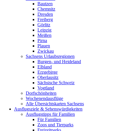
Bautzen
Chemnitz
Dresden
Freiberg
Görlitz
Leipzig
Meißen
Pirna
Plauen
Zwickau
Sachsens Urlaubsregionen
Burgen- und Heideland
Elbland
Erzgebirge
Oberlausitz
Sächsische Schweiz
Vogtland
Dorfschönheiten
Wochenendausflüge
Alle Übersichtskarten Sachsens
Ausflugsziele & Sehenswürdigkeiten
Ausflugstipps für Familien
Für Familien
Zoos und Tierparks
Freizeitparks