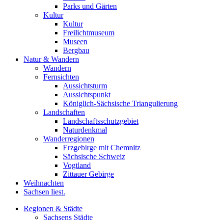
Parks und Gärten
Kultur
Kultur
Freilichtmuseum
Museen
Bergbau
Natur & Wandern
Wandern
Fernsichten
Aussichtsturm
Aussichtspunkt
Königlich-Sächsische Triangulierung
Landschaften
Landschaftsschutzgebiet
Naturdenkmal
Wanderregionen
Erzgebirge mit Chemnitz
Sächsische Schweiz
Vogtland
Zittauer Gebirge
Weihnachten
Sachsen liest.
Regionen & Städte
Sachsens Städte