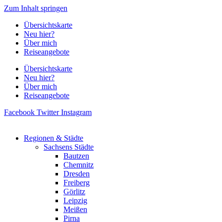
Zum Inhalt springen
Übersichtskarte
Neu hier?
Über mich
Reiseangebote
Übersichtskarte
Neu hier?
Über mich
Reiseangebote
Facebook
Twitter
Instagram
Regionen & Städte
Sachsens Städte
Bautzen
Chemnitz
Dresden
Freiberg
Görlitz
Leipzig
Meißen
Pirna