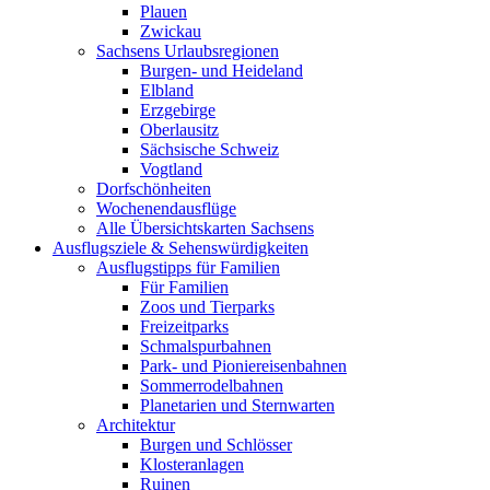
Plauen
Zwickau
Sachsens Urlaubsregionen
Burgen- und Heideland
Elbland
Erzgebirge
Oberlausitz
Sächsische Schweiz
Vogtland
Dorfschönheiten
Wochenendausflüge
Alle Übersichtskarten Sachsens
Ausflugsziele & Sehenswürdigkeiten
Ausflugstipps für Familien
Für Familien
Zoos und Tierparks
Freizeitparks
Schmalspurbahnen
Park- und Pioniereisenbahnen
Sommerrodelbahnen
Planetarien und Sternwarten
Architektur
Burgen und Schlösser
Klosteranlagen
Ruinen