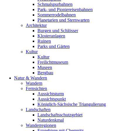
Schmalspurbahnen
Park- und Pioniereisenbahnen
Sommerrodelbahnen
Planetarien und Sternwarten
Architektur
Burgen und Schlösser
Klosteranlagen
Ruinen
Parks und Gärten
Kultur
Kultur
Freilichtmuseum
Museen
Bergbau
Natur & Wandern
Wandern
Fernsichten
Aussichtsturm
Aussichtspunkt
Königlich-Sächsische Triangulierung
Landschaften
Landschaftsschutzgebiet
Naturdenkmal
Wanderregionen
Erzgebirge mit Chemnitz