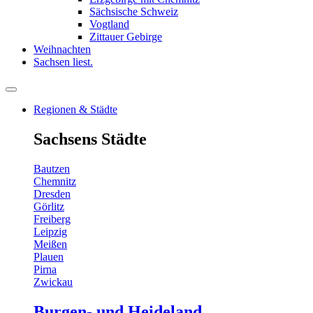
Sächsische Schweiz
Vogtland
Zittauer Gebirge
Weihnachten
Sachsen liest.
Regionen & Städte
Sachsens Städte
Bautzen
Chemnitz
Dresden
Görlitz
Freiberg
Leipzig
Meißen
Plauen
Pirna
Zwickau
Burgen- und Heideland