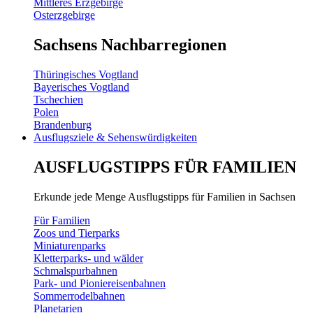
Mittleres Erzgebirge
Osterzgebirge
Sachsens Nachbarregionen
Thüringisches Vogtland
Bayerisches Vogtland
Tschechien
Polen
Brandenburg
Ausflugsziele & Sehenswürdigkeiten
AUSFLUGSTIPPS FÜR FAMILIEN
Erkunde jede Menge Ausflugstipps für Familien in Sachsen
Für Familien
Zoos und Tierparks
Miniaturenparks
Kletterparks- und wälder
Schmalspurbahnen
Park- und Pioniereisenbahnen
Sommerrodelbahnen
Planetarien