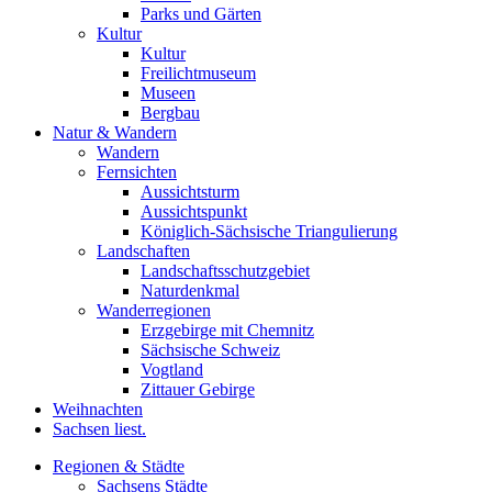
Parks und Gärten
Kultur
Kultur
Freilichtmuseum
Museen
Bergbau
Natur & Wandern
Wandern
Fernsichten
Aussichtsturm
Aussichtspunkt
Königlich-Sächsische Triangulierung
Landschaften
Landschaftsschutzgebiet
Naturdenkmal
Wanderregionen
Erzgebirge mit Chemnitz
Sächsische Schweiz
Vogtland
Zittauer Gebirge
Weihnachten
Sachsen liest.
Regionen & Städte
Sachsens Städte