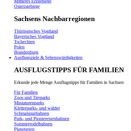
Mittleres Erzgebirge
Osterzgebirge
Sachsens Nachbarregionen
Thüringisches Vogtland
Bayerisches Vogtland
Tschechien
Polen
Brandenburg
Ausflugsziele & Sehenswürdigkeiten
AUSFLUGSTIPPS FÜR FAMILIEN
Erkunde jede Menge Ausflugstipps für Familien in Sachsen
Für Familien
Zoos und Tierparks
Miniaturenparks
Kletterparks- und wälder
Schmalspurbahnen
Park- und Pioniereisenbahnen
Sommerrodelbahnen
Planetarien