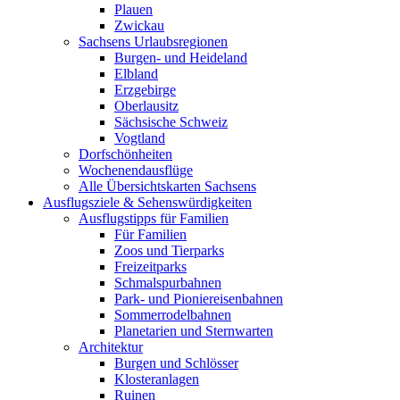
Plauen
Zwickau
Sachsens Urlaubsregionen
Burgen- und Heideland
Elbland
Erzgebirge
Oberlausitz
Sächsische Schweiz
Vogtland
Dorfschönheiten
Wochenendausflüge
Alle Übersichtskarten Sachsens
Ausflugsziele & Sehenswürdigkeiten
Ausflugstipps für Familien
Für Familien
Zoos und Tierparks
Freizeitparks
Schmalspurbahnen
Park- und Pioniereisenbahnen
Sommerrodelbahnen
Planetarien und Sternwarten
Architektur
Burgen und Schlösser
Klosteranlagen
Ruinen