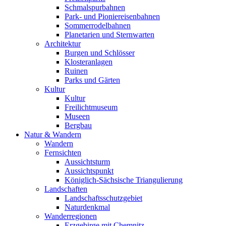
Schmalspurbahnen
Park- und Pioniereisenbahnen
Sommerrodelbahnen
Planetarien und Sternwarten
Architektur
Burgen und Schlösser
Klosteranlagen
Ruinen
Parks und Gärten
Kultur
Kultur
Freilichtmuseum
Museen
Bergbau
Natur & Wandern
Wandern
Fernsichten
Aussichtsturm
Aussichtspunkt
Königlich-Sächsische Triangulierung
Landschaften
Landschaftsschutzgebiet
Naturdenkmal
Wanderregionen
Erzgebirge mit Chemnitz