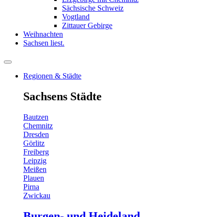
Sächsische Schweiz
Vogtland
Zittauer Gebirge
Weihnachten
Sachsen liest.
Regionen & Städte
Sachsens Städte
Bautzen
Chemnitz
Dresden
Görlitz
Freiberg
Leipzig
Meißen
Plauen
Pirna
Zwickau
Burgen- und Heideland