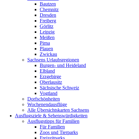
Bautzen
Chemnitz
Dresden
Freiberg
Görlitz
Leipzig
Meißen
Pirna
Plauen
Zwickau
Sachsens Urlaubsregionen
Burgen- und Heideland
Elbland
Erzgebirge
Oberlausitz
Sächsische Schweiz
Vogtland
Dorfschönheiten
Wochenendausflüge
Alle Übersichtskarten Sachsens
Ausflugsziele & Sehenswürdigkeiten
Ausflugstipps für Familien
Für Familien
Zoos und Tierparks
Freizeitparks