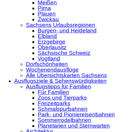
Meißen
Pirna
Plauen
Zwickau
Sachsens Urlaubsregionen
Burgen- und Heideland
Elbland
Erzgebirge
Oberlausitz
Sächsische Schweiz
Vogtland
Dorfschönheiten
Wochenendausflüge
Alle Übersichtskarten Sachsens
Ausflugsziele & Sehenswürdigkeiten
Ausflugstipps für Familien
Für Familien
Zoos und Tierparks
Freizeitparks
Schmalspurbahnen
Park- und Pioniereisenbahnen
Sommerrodelbahnen
Planetarien und Sternwarten
Architektur