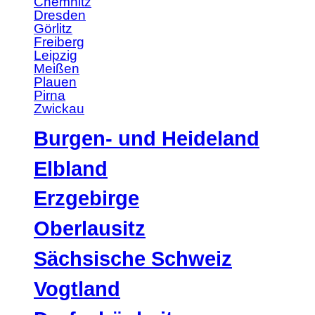
Chemnitz
Dresden
Görlitz
Freiberg
Leipzig
Meißen
Plauen
Pirna
Zwickau
Burgen- und Heideland
Elbland
Erzgebirge
Oberlausitz
Sächsische Schweiz
Vogtland