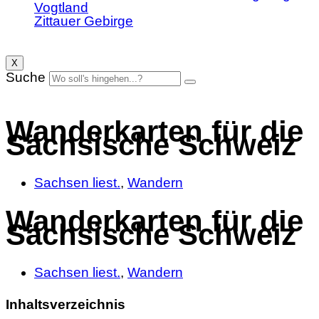
Vogtland
Zittauer Gebirge
X
Suche
Wanderkarten für die
Sächsische Schweiz
Sachsen liest.
,
Wandern
Wanderkarten für die
Sächsische Schweiz
Sachsen liest.
,
Wandern
Inhaltsverzeichnis