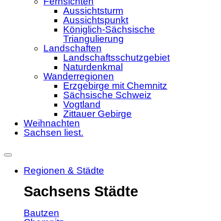
Fernsichten
Aussichtsturm
Aussichtspunkt
Königlich-Sächsische
Triangulierung
Landschaften
Landschaftsschutzgebiet
Naturdenkmal
Wanderregionen
Erzgebirge mit Chemnitz
Sächsische Schweiz
Vogtland
Zittauer Gebirge
Weihnachten
Sachsen liest.
Regionen & Städte
Sachsens Städte
Bautzen