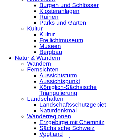
Burgen und Schlösser
Klosteranlagen
Ruinen
Parks und Gärten
Kultur
Kultur
Freilichtmuseum
Museen
Bergbau
Natur & Wandern
Wandern
Fernsichten
Aussichtsturm
Aussichtspunkt
Königlich-Sächsische
Triangulierung
Landschaften
Landschaftsschutzgebiet
Naturdenkmal
Wanderregionen
Erzgebirge mit Chemnitz
Sächsische Schweiz
Vogtland