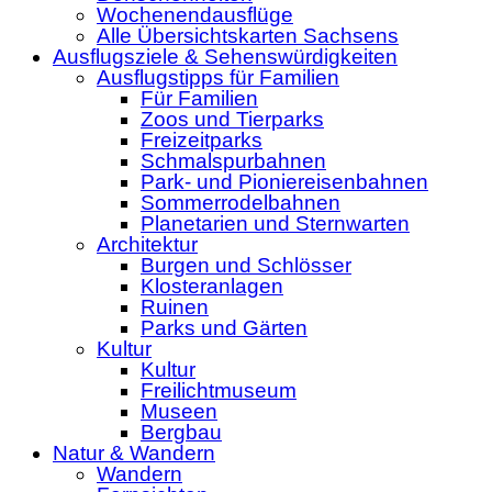
Wochenendausflüge
Alle Übersichtskarten Sachsens
Ausflugsziele & Sehenswürdigkeiten
Ausflugstipps für Familien
Für Familien
Zoos und Tierparks
Freizeitparks
Schmalspurbahnen
Park- und Pioniereisenbahnen
Sommerrodelbahnen
Planetarien und Sternwarten
Architektur
Burgen und Schlösser
Klosteranlagen
Ruinen
Parks und Gärten
Kultur
Kultur
Freilichtmuseum
Museen
Bergbau
Natur & Wandern
Wandern