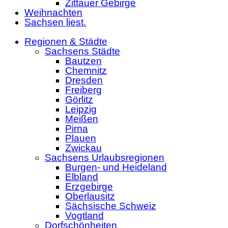
Zittauer Gebirge
Weihnachten
Sachsen liest.
Regionen & Städte
Sachsens Städte
Bautzen
Chemnitz
Dresden
Freiberg
Görlitz
Leipzig
Meißen
Pirna
Plauen
Zwickau
Sachsens Urlaubsregionen
Burgen- und Heideland
Elbland
Erzgebirge
Oberlausitz
Sächsische Schweiz
Vogtland
Dorfschönheiten