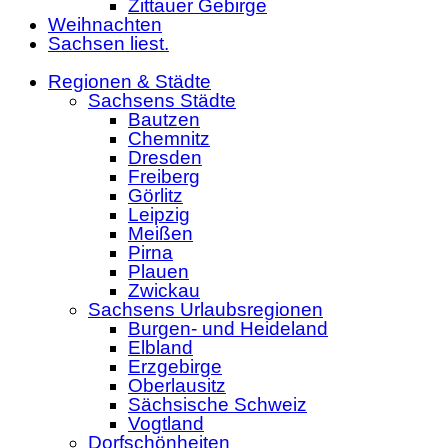
Zittauer Gebirge
Weihnachten
Sachsen liest.
Regionen & Städte
Sachsens Städte
Bautzen
Chemnitz
Dresden
Freiberg
Görlitz
Leipzig
Meißen
Pirna
Plauen
Zwickau
Sachsens Urlaubsregionen
Burgen- und Heideland
Elbland
Erzgebirge
Oberlausitz
Sächsische Schweiz
Vogtland
Dorfschönheiten