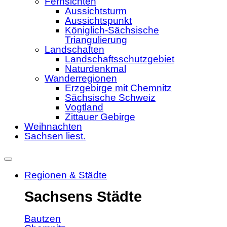
Fernsichten
Aussichtsturm
Aussichtspunkt
Königlich-Sächsische
Triangulierung
Landschaften
Landschaftsschutzgebiet
Naturdenkmal
Wanderregionen
Erzgebirge mit Chemnitz
Sächsische Schweiz
Vogtland
Zittauer Gebirge
Weihnachten
Sachsen liest.
Regionen & Städte
Sachsens Städte
Bautzen