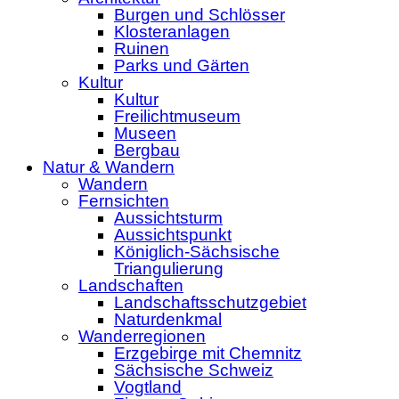
Burgen und Schlösser
Klosteranlagen
Ruinen
Parks und Gärten
Kultur
Kultur
Freilichtmuseum
Museen
Bergbau
Natur & Wandern
Wandern
Fernsichten
Aussichtsturm
Aussichtspunkt
Königlich-Sächsische
Triangulierung
Landschaften
Landschaftsschutzgebiet
Naturdenkmal
Wanderregionen
Erzgebirge mit Chemnitz
Sächsische Schweiz
Vogtland