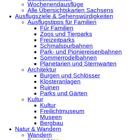
Wochenendausflüge
Alle Übersichtskarten Sachsens
Ausflugsziele & Sehenswürdigkeiten
Ausflugstipps für Familien
Für Familien
Zoos und Tierparks
Freizeitparks
Schmalspurbahnen
Park- und Pioniereisenbahnen
Sommerrodelbahnen
Planetarien und Sternwarten
Architektur
Burgen und Schlösser
Klosteranlagen
Ruinen
Parks und Gärten
Kultur
Kultur
Freilichtmuseum
Museen
Bergbau
Natur & Wandern
Wandern