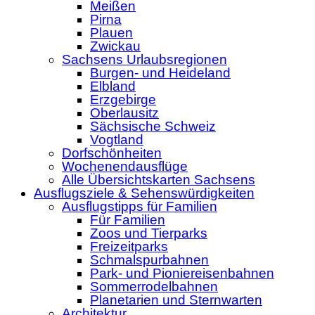
Meißen
Pirna
Plauen
Zwickau
Sachsens Urlaubsregionen
Burgen- und Heideland
Elbland
Erzgebirge
Oberlausitz
Sächsische Schweiz
Vogtland
Dorfschönheiten
Wochenendausflüge
Alle Übersichtskarten Sachsens
Ausflugsziele & Sehenswürdigkeiten
Ausflugstipps für Familien
Für Familien
Zoos und Tierparks
Freizeitparks
Schmalspurbahnen
Park- und Pioniereisenbahnen
Sommerrodelbahnen
Planetarien und Sternwarten
Architektur