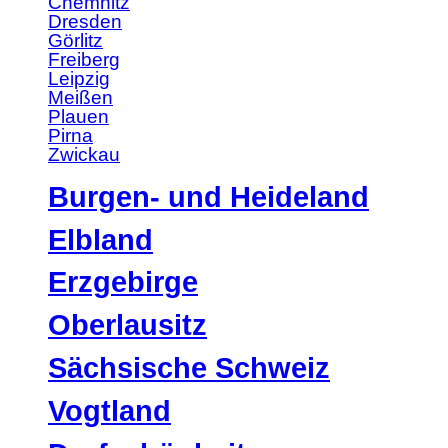
Chemnitz
Dresden
Görlitz
Freiberg
Leipzig
Meißen
Plauen
Pirna
Zwickau
Burgen- und Heideland
Elbland
Erzgebirge
Oberlausitz
Sächsische Schweiz
Vogtland