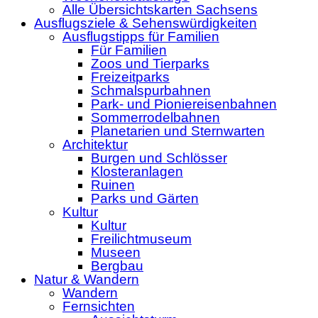
Alle Übersichtskarten Sachsens
Ausflugsziele & Sehenswürdigkeiten
Ausflugstipps für Familien
Für Familien
Zoos und Tierparks
Freizeitparks
Schmalspurbahnen
Park- und Pioniereisenbahnen
Sommerrodelbahnen
Planetarien und Sternwarten
Architektur
Burgen und Schlösser
Klosteranlagen
Ruinen
Parks und Gärten
Kultur
Kultur
Freilichtmuseum
Museen
Bergbau
Natur & Wandern
Wandern
Fernsichten