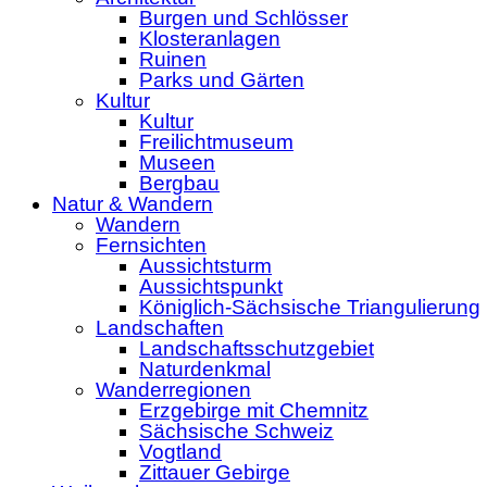
Burgen und Schlösser
Klosteranlagen
Ruinen
Parks und Gärten
Kultur
Kultur
Freilichtmuseum
Museen
Bergbau
Natur & Wandern
Wandern
Fernsichten
Aussichtsturm
Aussichtspunkt
Königlich-Sächsische Triangulierung
Landschaften
Landschaftsschutzgebiet
Naturdenkmal
Wanderregionen
Erzgebirge mit Chemnitz
Sächsische Schweiz
Vogtland
Zittauer Gebirge