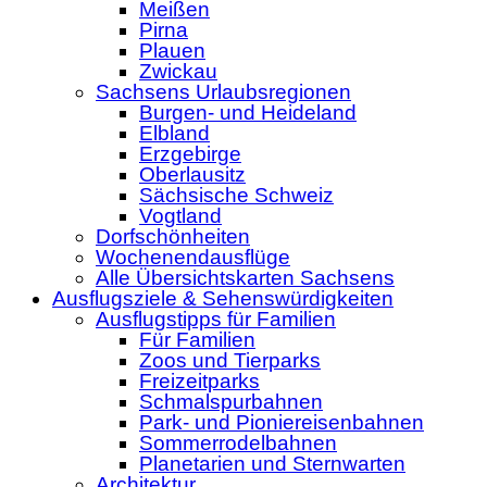
Meißen
Pirna
Plauen
Zwickau
Sachsens Urlaubsregionen
Burgen- und Heideland
Elbland
Erzgebirge
Oberlausitz
Sächsische Schweiz
Vogtland
Dorfschönheiten
Wochenendausflüge
Alle Übersichtskarten Sachsens
Ausflugsziele & Sehenswürdigkeiten
Ausflugstipps für Familien
Für Familien
Zoos und Tierparks
Freizeitparks
Schmalspurbahnen
Park- und Pioniereisenbahnen
Sommerrodelbahnen
Planetarien und Sternwarten
Architektur