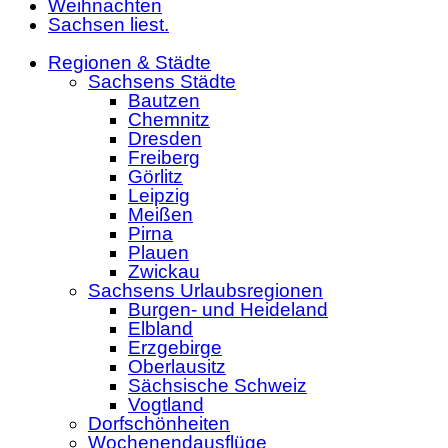
Weihnachten
Sachsen liest.
Regionen & Städte
Sachsens Städte
Bautzen
Chemnitz
Dresden
Freiberg
Görlitz
Leipzig
Meißen
Pirna
Plauen
Zwickau
Sachsens Urlaubsregionen
Burgen- und Heideland
Elbland
Erzgebirge
Oberlausitz
Sächsische Schweiz
Vogtland
Dorfschönheiten
Wochenendausflüge