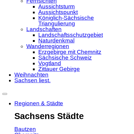
Fernsichten
Aussichtsturm
Aussichtspunkt
Königlich-Sächsische
Triangulierung
Landschaften
Landschaftsschutzgebiet
Naturdenkmal
Wanderregionen
Erzgebirge mit Chemnitz
Sächsische Schweiz
Vogtland
Zittauer Gebirge
Weihnachten
Sachsen liest.
Regionen & Städte
Sachsens Städte
Bautzen