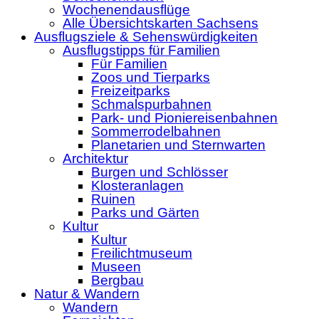
Wochenendausflüge
Alle Übersichtskarten Sachsens
Ausflugsziele & Sehenswürdigkeiten
Ausflugstipps für Familien
Für Familien
Zoos und Tierparks
Freizeitparks
Schmalspurbahnen
Park- und Pioniereisenbahnen
Sommerrodelbahnen
Planetarien und Sternwarten
Architektur
Burgen und Schlösser
Klosteranlagen
Ruinen
Parks und Gärten
Kultur
Kultur
Freilichtmuseum
Museen
Bergbau
Natur & Wandern
Wandern