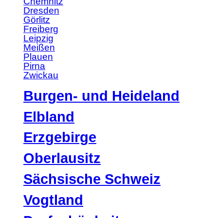
Chemnitz
Dresden
Görlitz
Freiberg
Leipzig
Meißen
Plauen
Pirna
Zwickau
Burgen- und Heideland
Elbland
Erzgebirge
Oberlausitz
Sächsische Schweiz
Vogtland