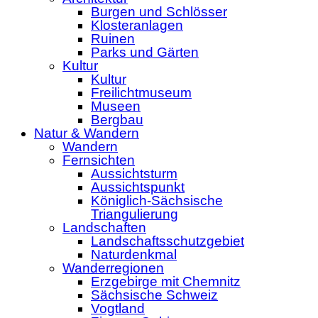
Burgen und Schlösser
Klosteranlagen
Ruinen
Parks und Gärten
Kultur
Kultur
Freilichtmuseum
Museen
Bergbau
Natur & Wandern
Wandern
Fernsichten
Aussichtsturm
Aussichtspunkt
Königlich-Sächsische
Triangulierung
Landschaften
Landschaftsschutzgebiet
Naturdenkmal
Wanderregionen
Erzgebirge mit Chemnitz
Sächsische Schweiz
Vogtland