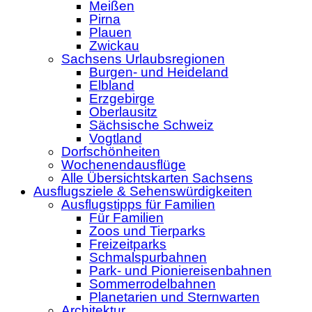
Meißen
Pirna
Plauen
Zwickau
Sachsens Urlaubsregionen
Burgen- und Heideland
Elbland
Erzgebirge
Oberlausitz
Sächsische Schweiz
Vogtland
Dorfschönheiten
Wochenendausflüge
Alle Übersichtskarten Sachsens
Ausflugsziele & Sehenswürdigkeiten
Ausflugstipps für Familien
Für Familien
Zoos und Tierparks
Freizeitparks
Schmalspurbahnen
Park- und Pioniereisenbahnen
Sommerrodelbahnen
Planetarien und Sternwarten
Architektur