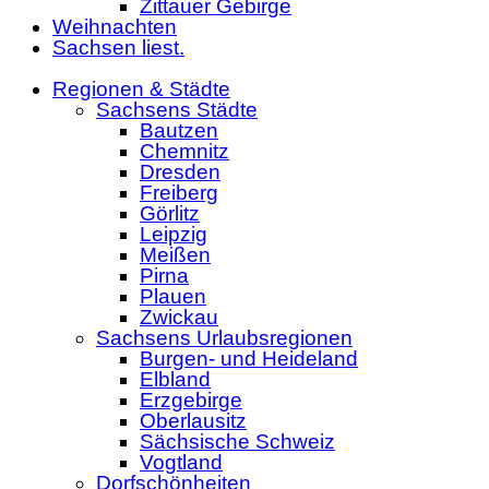
Zittauer Gebirge
Weihnachten
Sachsen liest.
Regionen & Städte
Sachsens Städte
Bautzen
Chemnitz
Dresden
Freiberg
Görlitz
Leipzig
Meißen
Pirna
Plauen
Zwickau
Sachsens Urlaubsregionen
Burgen- und Heideland
Elbland
Erzgebirge
Oberlausitz
Sächsische Schweiz
Vogtland
Dorfschönheiten