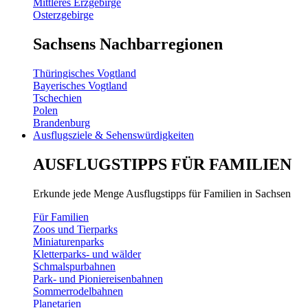
Mittleres Erzgebirge
Osterzgebirge
Sachsens Nachbarregionen
Thüringisches Vogtland
Bayerisches Vogtland
Tschechien
Polen
Brandenburg
Ausflugsziele & Sehenswürdigkeiten
AUSFLUGSTIPPS FÜR FAMILIEN
Erkunde jede Menge Ausflugstipps für Familien in Sachsen
Für Familien
Zoos und Tierparks
Miniaturenparks
Kletterparks- und wälder
Schmalspurbahnen
Park- und Pioniereisenbahnen
Sommerrodelbahnen
Planetarien