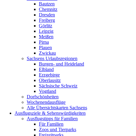
Bautzen
Chemnitz
Dresden
Freiberg
Görlitz
Leipzig
Meißen
Pirna
Plauen
Zwickau
Sachsens Urlaubsregionen
Burgen- und Heideland
Elbland
Erzgebirge
Oberlausitz
Sächsische Schweiz
Vogtland
Dorfschönheiten
Wochenendausflüge
Alle Übersichtskarten Sachsens
Ausflugsziele & Sehenswürdigkeiten
Ausflugstipps für Familien
Für Familien
Zoos und Tierparks
Freizeitparks