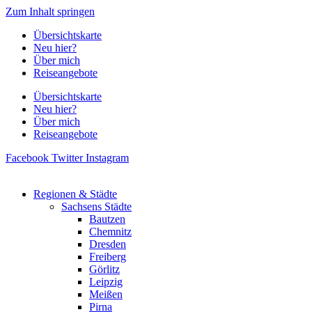
Zum Inhalt springen
Übersichtskarte
Neu hier?
Über mich
Reiseangebote
Übersichtskarte
Neu hier?
Über mich
Reiseangebote
Facebook
Twitter
Instagram
Regionen & Städte
Sachsens Städte
Bautzen
Chemnitz
Dresden
Freiberg
Görlitz
Leipzig
Meißen
Pirna