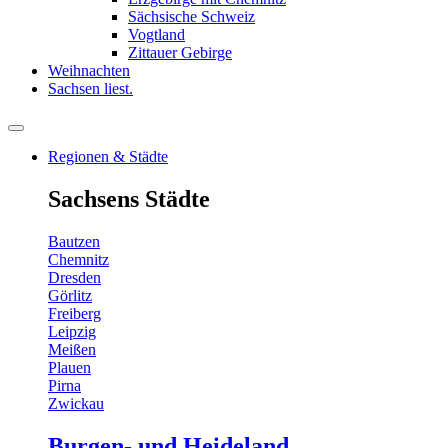
Sächsische Schweiz
Vogtland
Zittauer Gebirge
Weihnachten
Sachsen liest.
Regionen & Städte
Sachsens Städte
Bautzen
Chemnitz
Dresden
Görlitz
Freiberg
Leipzig
Meißen
Plauen
Pirna
Zwickau
Burgen- und Heideland