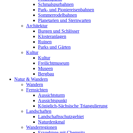
Schmalspurbahnen
Park- und Pioniereisenbahnen
Sommerrodelbahnen
Planetarien und Sternwarten
Architektur
Burgen und Schlösser
Klosteranlagen
Ruinen
Parks und Gärten
Kultur
Kultur
Freilichtmuseum
Museen
Bergbau
Natur & Wandern
Wandern
Fernsichten
Aussichtsturm
Aussichtspunkt
Königlich-Sächsische Triangulierung
Landschaften
Landschaftsschutzgebiet
Naturdenkmal
Wanderregionen
Erzgebirge mit Chemnitz