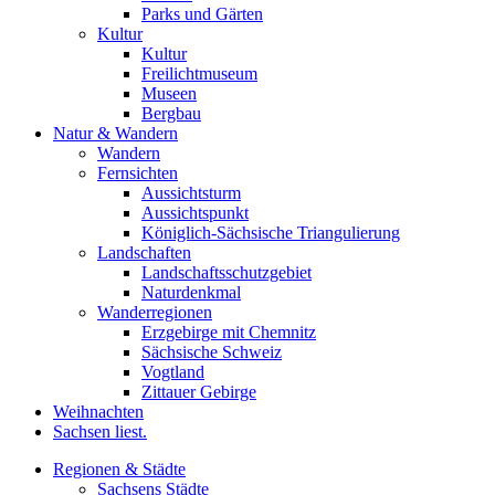
Parks und Gärten
Kultur
Kultur
Freilichtmuseum
Museen
Bergbau
Natur & Wandern
Wandern
Fernsichten
Aussichtsturm
Aussichtspunkt
Königlich-Sächsische Triangulierung
Landschaften
Landschaftsschutzgebiet
Naturdenkmal
Wanderregionen
Erzgebirge mit Chemnitz
Sächsische Schweiz
Vogtland
Zittauer Gebirge
Weihnachten
Sachsen liest.
Regionen & Städte
Sachsens Städte