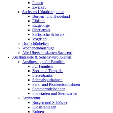
Plauen
Zwickau
Sachsens Urlaubsregionen
Burgen- und Heideland
Elbland
Erzgebirge
Oberlausitz
Sächsische Schweiz
Vogtland
Dorfschönheiten
Wochenendausflüge
Alle Übersichtskarten Sachsens
Ausflugsziele & Sehenswürdigkeiten
Ausflugstipps für Familien
Für Familien
Zoos und Tierparks
Freizeitparks
Schmalspurbahnen
Park- und Pioniereisenbahnen
Sommerrodelbahnen
Planetarien und Sternwarten
Architektur
Burgen und Schlösser
Klosteranlagen
Ruinen