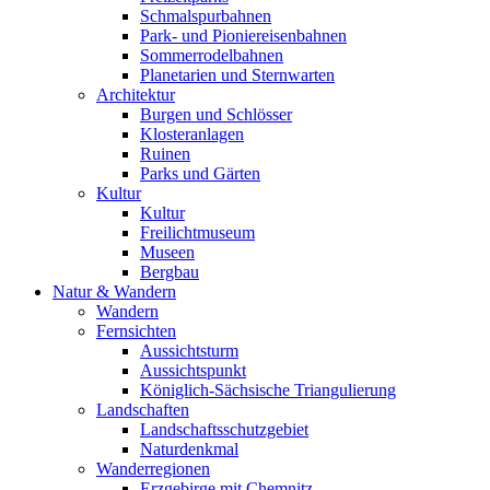
Schmalspurbahnen
Park- und Pioniereisenbahnen
Sommerrodelbahnen
Planetarien und Sternwarten
Architektur
Burgen und Schlösser
Klosteranlagen
Ruinen
Parks und Gärten
Kultur
Kultur
Freilichtmuseum
Museen
Bergbau
Natur & Wandern
Wandern
Fernsichten
Aussichtsturm
Aussichtspunkt
Königlich-Sächsische Triangulierung
Landschaften
Landschaftsschutzgebiet
Naturdenkmal
Wanderregionen
Erzgebirge mit Chemnitz