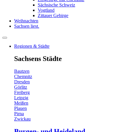
Sächsische Schweiz
Vogtland
Zittauer Gebirge
Weihnachten
Sachsen liest.
Regionen & Städte
Sachsens Städte
Bautzen
Chemnitz
Dresden
Görlitz
Freiberg
Leipzig
Meißen
Plauen
Pirna
Zwickau
Burgen- und Heideland