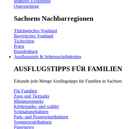
Mittleres Erzgebirge
Osterzgebirge
Sachsens Nachbarregionen
Thüringisches Vogtland
Bayerisches Vogtland
Tschechien
Polen
Brandenburg
Ausflugsziele & Sehenswürdigkeiten
AUSFLUGSTIPPS FÜR FAMILIEN
Erkunde jede Menge Ausflugstipps für Familien in Sachsen
Für Familien
Zoos und Tierparks
Miniaturenparks
Kletterparks- und wälder
Schmalspurbahnen
Park- und Pioniereisenbahnen
Sommerrodelbahnen
Planetarien