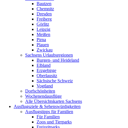
Bautzen
Chemnitz
Dresden
Freiberg
Görlitz
Leipzig
Meißen
Pirna
Plauen
Zwickau
Sachsens Urlaubsregionen
Burgen- und Heideland
Elbland
Erzgebirge
Oberlausitz
Sächsische Schweiz
Vogtland
Dorfschönheiten
Wochenendausflüge
Alle Übersichtskarten Sachsens
Ausflugsziele & Sehenswürdigkeiten
Ausflugstipps für Familien
Für Familien
Zoos und Tierparks
Freizeitparks