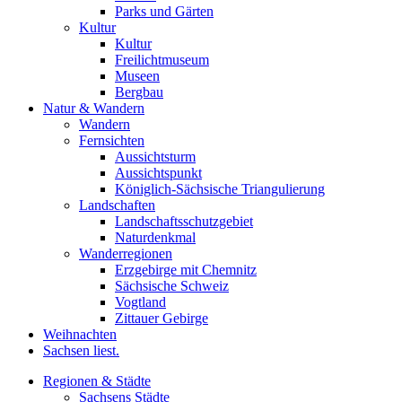
Parks und Gärten
Kultur
Kultur
Freilichtmuseum
Museen
Bergbau
Natur & Wandern
Wandern
Fernsichten
Aussichtsturm
Aussichtspunkt
Königlich-Sächsische Triangulierung
Landschaften
Landschaftsschutzgebiet
Naturdenkmal
Wanderregionen
Erzgebirge mit Chemnitz
Sächsische Schweiz
Vogtland
Zittauer Gebirge
Weihnachten
Sachsen liest.
Regionen & Städte
Sachsens Städte