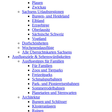
Plauen
Zwickau
Sachsens Urlaubsregionen
Burgen- und Heideland
Elbland
Erzgebirge
Oberlausitz
Sächsische Schweiz
Vogtland
Dorfschönheiten
Wochenendausflüge
Alle Übersichtskarten Sachsens
Ausflugsziele & Sehenswürdigkeiten
Ausflugstipps für Familien
Für Familien
Zoos und Tierparks
Freizeitparks
Schmalspurbahnen
Park- und Pioniereisenbahnen
Sommerrodelbahnen
Planetarien und Sternwarten
Architektur
Burgen und Schlösser
Klosteranlagen
Ruinen