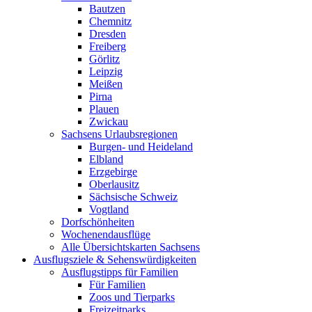
Bautzen
Chemnitz
Dresden
Freiberg
Görlitz
Leipzig
Meißen
Pirna
Plauen
Zwickau
Sachsens Urlaubsregionen
Burgen- und Heideland
Elbland
Erzgebirge
Oberlausitz
Sächsische Schweiz
Vogtland
Dorfschönheiten
Wochenendausflüge
Alle Übersichtskarten Sachsens
Ausflugsziele & Sehenswürdigkeiten
Ausflugstipps für Familien
Für Familien
Zoos und Tierparks
Freizeitparks