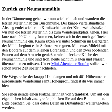
Zurück zur Neumannmühle
In der Dämmerung gehen wir nun wieder hinab und wandern die
letzten Meter hinab zur Buschmühle. Der knapp viertelstündliche
Abstieg endet wieder im Kirnitzschtal an der Kirnitzschtalstraße, die
wir nun die letzten Meter hin bis zum Wanderparkplatz gehen. Hier
kurz nach 20 Uhr angekommen, kehren wir in der noch geöffneten
Neumannmühle ein. Kaum sitzen wir unter Schirmen im Biergarten
der Mühle beginnt es in Strömen zu regnen. Mit etwas Mitleid mit
den Boofern auf dem Kleinen Lorenzstein und den zwei boofenden
Frauen auf dem Arnstein genießen wir die leckere Küche der
Neumannmühle und sind froh, heute nicht im Kalten und Nassen
übernachten zu müssen. Unser
Mini-Abenteuer Boofen
sollten wir
schon kurze Zeit später nachholen.
Die Wegstrecke der knapp 11km langen und mit 401 Höhenmetern
ausdauernde Wanderung samt Höhenprofil findest du wie immer
hier:
Sie sehen gerade einen Platzhalterinhalt von
Standard
. Um auf den
eigentlichen Inhalt zuzugreifen, klicken Sie auf den Button unten.
Bitte beachten Sie, dass dabei Daten an Drittanbieter weitergegeben
werden.