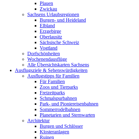
Plauen
Zwickau
Sachsens Urlaubsregionen
Burgen- und Heideland
Elbland
Erzgebirge
Oberlausitz
Sächsische Schweiz
Vogtland
Dorfschönheiten
Wochenendausflüge
Alle Übersichtskarten Sachsens
Ausflugsziele & Sehenswürdigkeiten
Ausflugstipps für Familien
Für Familien
Zoos und Tierparks
Freizeitparks
Schmalspurbahnen
Park- und Pioniereisenbahnen
Sommerrodelbahnen
Planetarien und Sternwarten
Architektur
Burgen und Schlösser
Klosteranlagen
Ruinen