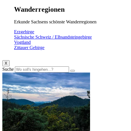
Wanderregionen
Erkunde Sachsens schönste Wanderregionen
Erzgebirge
Sächsische Schweiz / Elbsandsteingebirge
Vogtland
Zittauer Gebirge
X
Suche