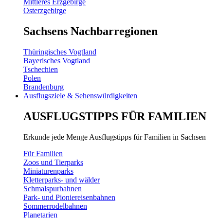
Mittleres Erzgebirge
Osterzgebirge
Sachsens Nachbarregionen
Thüringisches Vogtland
Bayerisches Vogtland
Tschechien
Polen
Brandenburg
Ausflugsziele & Sehenswürdigkeiten
AUSFLUGSTIPPS FÜR FAMILIEN
Erkunde jede Menge Ausflugstipps für Familien in Sachsen
Für Familien
Zoos und Tierparks
Miniaturenparks
Kletterparks- und wälder
Schmalspurbahnen
Park- und Pioniereisenbahnen
Sommerrodelbahnen
Planetarien