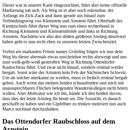
Dieser war in unserer Karte eingezeichnet, führt aber keine offizielle
Markierung mit sich. Als Weg ist er aber noch erkennbar, der
Anfangs im Zick-Zack und dann gerade aus hinauf zum
Verbindungsweg von Kleinstein und Arnstein führt. Oberhalb des
Kirnitzschtals führt dieser Weg nun zum einen rechterhand in
Richtung Kleinstein und Kleinsteinhöhle und links in Richtung
Arnstein. Nachdem wir also den dritten größeren Anstieg absolviert
haben geht es nun recht eben zu unserem letzten Zwischenziel.
Vorbei am markanten Felsen names
Grünling
folgen wir nun dem
Weg bis dieser abermals etwas unscheinbar rechts abzweigt und uns
zum weiß-gelb-weiß gestreiften Weg in Richtung Ottendorfer
Raubschloss führt. Und zwar nicht hinauf, sondern erstmal wieder
bergab. Sonst wäre der Arnstein kein Fels der Sächsischen Schweiz.
Um als solcher anerkannt zu werden, muss es freilich erstmal bergab
gehen. Auch wenn das meinen beiden schnaufenden und mich mit
unaussprechbaren Flüchen belegenden Wanderskollegen nicht hören
wollen. Aber Motivator wie ich bin, künde ich den beiden davon,
dass dies der letzte Anstieg für heute sei. Die Aussicht, es danach
geschafft zu haben und ein Gipfelbier zu trinken motiviert nun auch
Marco nochmal durchzuhalten.
Das Ottendorfer Raubschloss auf dem
Arnstein