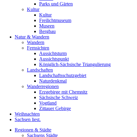
Parks und Gärten
Kultur
Kultur
Freilichtmuseum
Museen
Bergbau
Natur & Wandern
Wandern
Fernsichten
Aussichtsturm
Aussichtspunkt
Königlich-Sächsische Triangulierung
Landschaften
Landschaftsschutzgebiet
Naturdenkmal
Wanderregionen
Erzgebirge mit Chemnitz
Sächsische Schweiz
Vogtland
Zittauer Gebirge
Weihnachten
Sachsen liest.
Regionen & Städte
Sachsens Städte