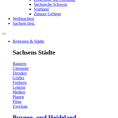
Sächsische Schweiz
Vogtland
Zittauer Gebirge
Weihnachten
Sachsen liest.
Regionen & Städte
Sachsens Städte
Bautzen
Chemnitz
Dresden
Görlitz
Freiberg
Leipzig
Meißen
Plauen
Pirna
Zwickau
Burgen- und Heideland