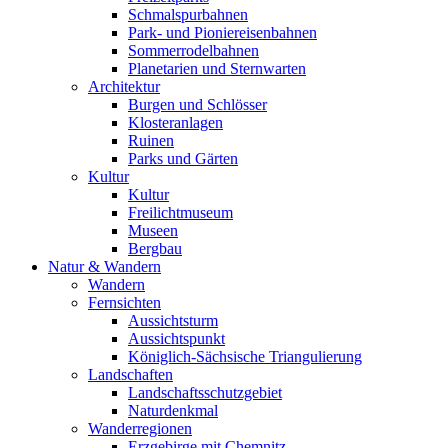
Schmalspurbahnen
Park- und Pioniereisenbahnen
Sommerrodelbahnen
Planetarien und Sternwarten
Architektur
Burgen und Schlösser
Klosteranlagen
Ruinen
Parks und Gärten
Kultur
Kultur
Freilichtmuseum
Museen
Bergbau
Natur & Wandern
Wandern
Fernsichten
Aussichtsturm
Aussichtspunkt
Königlich-Sächsische Triangulierung
Landschaften
Landschaftsschutzgebiet
Naturdenkmal
Wanderregionen
Erzgebirge mit Chemnitz