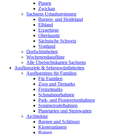
Plauen
Zwickau
Sachsens Urlaubsregionen
Burgen- und Heideland
Elbland
Erzgebirge
Oberlausitz
Sächsische Schweiz
Vogtland
Dorfschönheiten
Wochenendausflüge
Alle Übersichtskarten Sachsens
Ausflugsziele & Sehenswürdigkeiten
Ausflugstipps für Familien
Für Familien
Zoos und Tierparks
Freizeitparks
Schmalspurbahnen
Park- und Pioniereisenbahnen
Sommerrodelbahnen
Planetarien und Sternwarten
Architektur
Burgen und Schlösser
Klosteranlagen
Ruinen