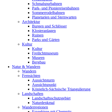
Schmalspurbahnen
Park- und Pioniereisenbahnen
Sommerrodelbahnen
Planetarien und Sternwarten
Architektur
Burgen und Schlösser
Klosteranlagen
Ruinen
Parks und Gärten
Kultur
Kultur
Freilichtmuseum
Museen
Bergbau
Natur & Wandern
Wandern
Fernsichten
Aussichtsturm
Aussichtspunkt
Königlich-Sächsische Triangulierung
Landschaften
Landschaftsschutzgebiet
Naturdenkmal
Wanderregionen
Erzgebirge mit Chemnitz