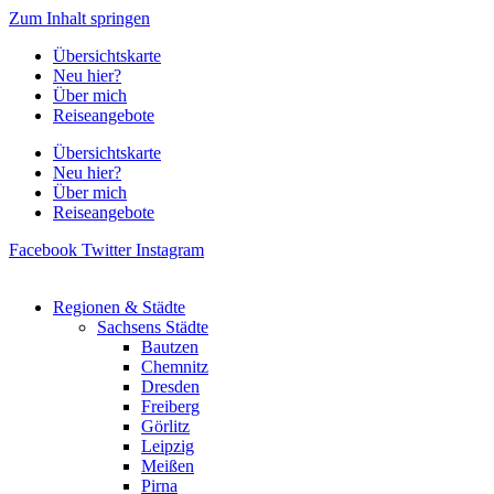
Zum Inhalt springen
Übersichtskarte
Neu hier?
Über mich
Reiseangebote
Übersichtskarte
Neu hier?
Über mich
Reiseangebote
Facebook
Twitter
Instagram
Regionen & Städte
Sachsens Städte
Bautzen
Chemnitz
Dresden
Freiberg
Görlitz
Leipzig
Meißen
Pirna