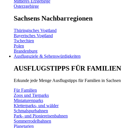
Mittleres Erzgebirge
Osterzgebirge
Sachsens Nachbarregionen
Thüringisches Vogtland
Bayerisches Vogtland
Tschechien
Polen
Brandenburg
Ausflugsziele & Sehenswürdigkeiten
AUSFLUGSTIPPS FÜR FAMILIEN
Erkunde jede Menge Ausflugstipps für Familien in Sachsen
Für Familien
Zoos und Tierparks
Miniaturenparks
Kletterparks- und wälder
Schmalspurbahnen
Park- und Pioniereisenbahnen
Sommerrodelbahnen
Planetarien