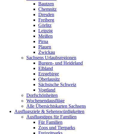
Bautzen
Chemnitz
Dresden
Freiberg
Görlitz
Leipzig
Meißen
Pirna
Plauen
Zwickau
Sachsens Urlaubsregionen
Burgen- und Heideland
Elbland
Erzgebirge
Oberlausitz
Sächsische Schweiz
Vogtland
Dorfschönheiten
Wochenendausflüge
Alle Übersichtskarten Sachsens
Ausflugsziele & Sehenswürdigkeiten
Ausflugstipps für Familien
Für Familien
Zoos und Tierparks
Freizeitparks