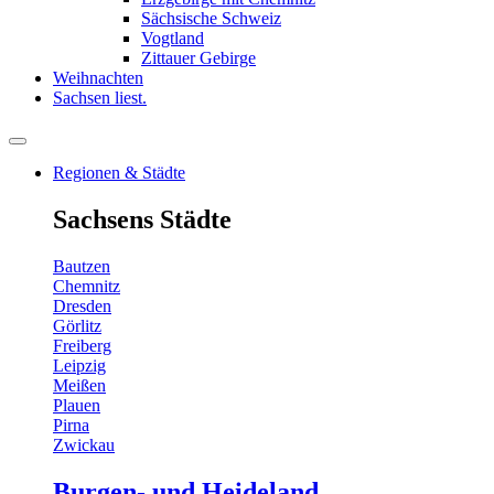
Sächsische Schweiz
Vogtland
Zittauer Gebirge
Weihnachten
Sachsen liest.
Regionen & Städte
Sachsens Städte
Bautzen
Chemnitz
Dresden
Görlitz
Freiberg
Leipzig
Meißen
Plauen
Pirna
Zwickau
Burgen- und Heideland