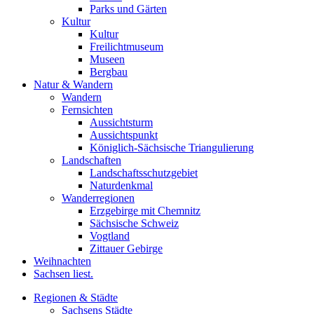
Parks und Gärten
Kultur
Kultur
Freilichtmuseum
Museen
Bergbau
Natur & Wandern
Wandern
Fernsichten
Aussichtsturm
Aussichtspunkt
Königlich-Sächsische Triangulierung
Landschaften
Landschaftsschutzgebiet
Naturdenkmal
Wanderregionen
Erzgebirge mit Chemnitz
Sächsische Schweiz
Vogtland
Zittauer Gebirge
Weihnachten
Sachsen liest.
Regionen & Städte
Sachsens Städte