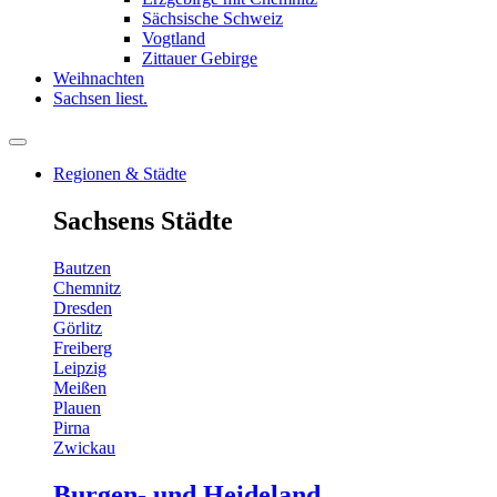
Sächsische Schweiz
Vogtland
Zittauer Gebirge
Weihnachten
Sachsen liest.
Regionen & Städte
Sachsens Städte
Bautzen
Chemnitz
Dresden
Görlitz
Freiberg
Leipzig
Meißen
Plauen
Pirna
Zwickau
Burgen- und Heideland