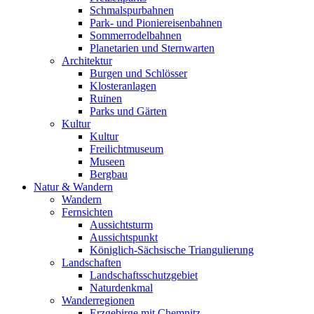
Schmalspurbahnen
Park- und Pioniereisenbahnen
Sommerrodelbahnen
Planetarien und Sternwarten
Architektur
Burgen und Schlösser
Klosteranlagen
Ruinen
Parks und Gärten
Kultur
Kultur
Freilichtmuseum
Museen
Bergbau
Natur & Wandern
Wandern
Fernsichten
Aussichtsturm
Aussichtspunkt
Königlich-Sächsische Triangulierung
Landschaften
Landschaftsschutzgebiet
Naturdenkmal
Wanderregionen
Erzgebirge mit Chemnitz