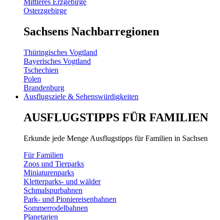
Mittleres Erzgebirge
Osterzgebirge
Sachsens Nachbarregionen
Thüringisches Vogtland
Bayerisches Vogtland
Tschechien
Polen
Brandenburg
Ausflugsziele & Sehenswürdigkeiten
AUSFLUGSTIPPS FÜR FAMILIEN
Erkunde jede Menge Ausflugstipps für Familien in Sachsen
Für Familien
Zoos und Tierparks
Miniaturenparks
Kletterparks- und wälder
Schmalspurbahnen
Park- und Pioniereisenbahnen
Sommerrodelbahnen
Planetarien