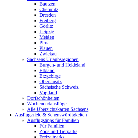
Bautzen
Chemnitz
Dresden
Freiberg
Görlitz
Leipzig
Meißen
Pirna
Plauen
Zwickau
Sachsens Urlaubsregionen
Burgen- und Heideland
Elbland
Erzgebirge
Oberlausitz
Sächsische Schweiz
Vogtland
Dorfschönheiten
Wochenendausflüge
Alle Übersichtskarten Sachsens
Ausflugsziele & Sehenswürdigkeiten
Ausflugstipps für Familien
Für Familien
Zoos und Tierparks
Freizeitparks