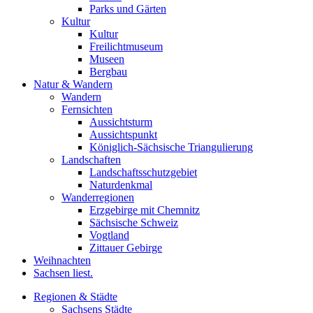
Parks und Gärten
Kultur
Kultur
Freilichtmuseum
Museen
Bergbau
Natur & Wandern
Wandern
Fernsichten
Aussichtsturm
Aussichtspunkt
Königlich-Sächsische Triangulierung
Landschaften
Landschaftsschutzgebiet
Naturdenkmal
Wanderregionen
Erzgebirge mit Chemnitz
Sächsische Schweiz
Vogtland
Zittauer Gebirge
Weihnachten
Sachsen liest.
Regionen & Städte
Sachsens Städte