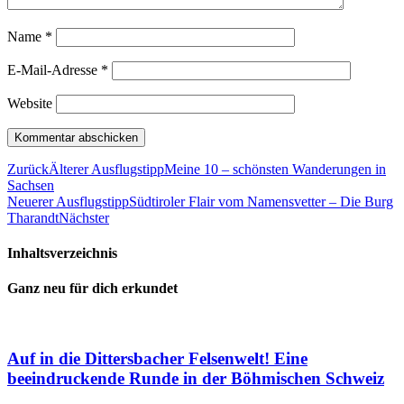
Name
*
E-Mail-Adresse
*
Website
Zurück
Älterer Ausflugstipp
Meine 10 – schönsten Wanderungen in
Sachsen
Neuerer Ausflugstipp
Südtiroler Flair vom Namensvetter – Die Burg
Tharandt
Nächster
Inhaltsverzeichnis
Ganz neu für dich erkundet
Auf in die Dittersbacher Felsenwelt! Eine
beeindruckende Runde in der Böhmischen Schweiz