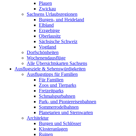
Plauen
Zwickau
Sachsens Urlaubsregionen
Burgen- und Heideland
Elbland
Erzgebirge
Oberlausitz
Sächsische Schweiz
Vogtland
Dorfschönheiten
Wochenendausflüge
Alle Übersichtskarten Sachsens
Ausflugsziele & Sehenswürdigkeiten
Ausflugstipps für Familien
Für Familien
Zoos und Tierparks
Freizeitparks
Schmalspurbahnen
Park- und Pioniereisenbahnen
Sommerrodelbahnen
Planetarien und Sternwarten
Architektur
Burgen und Schlösser
Klosteranlagen
Ruinen