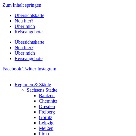
Zum Inhalt springen
Übersichtskarte
Neu hier?
Über mich
Reiseangebote
Übersichtskarte
Neu hier?
Über mich
Reiseangebote
Facebook
Twitter
Instagram
Regionen & Städte
Sachsens Städte
Bautzen
Chemnitz
Dresden
Freiberg
Görlitz
Leipzig
Meißen
Pirna