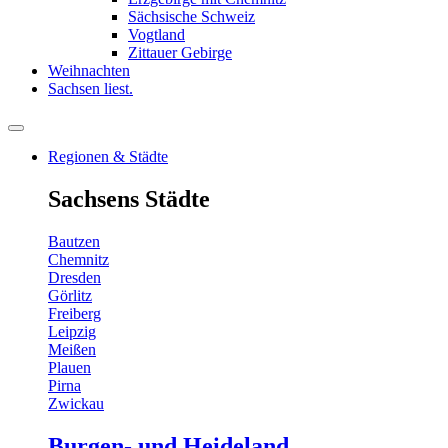
Sächsische Schweiz
Vogtland
Zittauer Gebirge
Weihnachten
Sachsen liest.
Regionen & Städte
Sachsens Städte
Bautzen
Chemnitz
Dresden
Görlitz
Freiberg
Leipzig
Meißen
Plauen
Pirna
Zwickau
Burgen- und Heideland