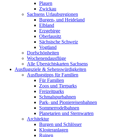
Plauen
Zwickau
Sachsens Urlaubsregionen
Burgen- und Heideland
Elbland
Erzgebirge
Oberlausitz
Sächsische Schweiz
Vogtland
Dorfschönheiten
Wochenendausflüge
Alle Übersichtskarten Sachsens
Ausflugsziele & Sehenswürdigkeiten
Ausflugstipps für Familien
Für Familien
Zoos und Tierparks
Freizeitparks
Schmalspurbahnen
Park- und Pioniereisenbahnen
Sommerrodelbahnen
Planetarien und Sternwarten
Architektur
Burgen und Schlösser
Klosteranlagen
Ruinen