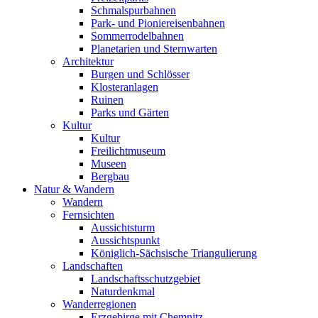
Schmalspurbahnen
Park- und Pioniereisenbahnen
Sommerrodelbahnen
Planetarien und Sternwarten
Architektur
Burgen und Schlösser
Klosteranlagen
Ruinen
Parks und Gärten
Kultur
Kultur
Freilichtmuseum
Museen
Bergbau
Natur & Wandern
Wandern
Fernsichten
Aussichtsturm
Aussichtspunkt
Königlich-Sächsische Triangulierung
Landschaften
Landschaftsschutzgebiet
Naturdenkmal
Wanderregionen
Erzgebirge mit Chemnitz