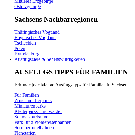
Mittleres Erzgebirge
Osterzgebirge
Sachsens Nachbarregionen
Thüringisches Vogtland
Bayerisches Vogtland
Tschechien
Polen
Brandenburg
Ausflugsziele & Sehenswürdigkeiten
AUSFLUGSTIPPS FÜR FAMILIEN
Erkunde jede Menge Ausflugstipps für Familien in Sachsen
Für Familien
Zoos und Tierparks
Miniaturenparks
Kletterparks- und wälder
Schmalspurbahnen
Park- und Pioniereisenbahnen
Sommerrodelbahnen
Planetarien