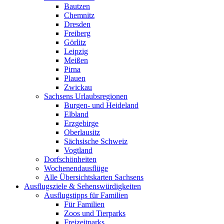
Bautzen
Chemnitz
Dresden
Freiberg
Görlitz
Leipzig
Meißen
Pirna
Plauen
Zwickau
Sachsens Urlaubsregionen
Burgen- und Heideland
Elbland
Erzgebirge
Oberlausitz
Sächsische Schweiz
Vogtland
Dorfschönheiten
Wochenendausflüge
Alle Übersichtskarten Sachsens
Ausflugsziele & Sehenswürdigkeiten
Ausflugstipps für Familien
Für Familien
Zoos und Tierparks
Freizeitparks