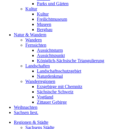
Parks und Gärten
Kultur
Kultur
Freilichtmuseum
Museen
Bergbau
Natur & Wandern
Wandern
Fernsichten
Aussichtsturm
Aussichtspunkt
Königlich-Sächsische Triangulierung
Landschaften
Landschaftsschutzgebiet
Naturdenkmal
Wanderregionen
Erzgebirge mit Chemnitz
Sächsische Schweiz
Vogtland
Zittauer Gebirge
Weihnachten
Sachsen liest.
Regionen & Städte
Sachsens Städte