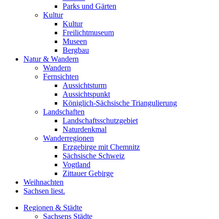
Parks und Gärten
Kultur
Kultur
Freilichtmuseum
Museen
Bergbau
Natur & Wandern
Wandern
Fernsichten
Aussichtsturm
Aussichtspunkt
Königlich-Sächsische Triangulierung
Landschaften
Landschaftsschutzgebiet
Naturdenkmal
Wanderregionen
Erzgebirge mit Chemnitz
Sächsische Schweiz
Vogtland
Zittauer Gebirge
Weihnachten
Sachsen liest.
Regionen & Städte
Sachsens Städte