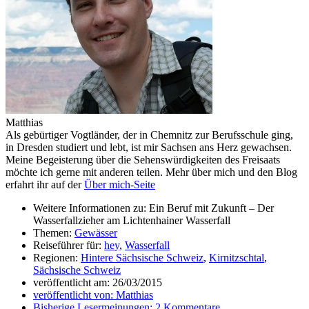
Matthias
Als gebürtiger Vogtländer, der in Chemnitz zur Berufsschule ging,
in Dresden studiert und lebt, ist mir Sachsen ans Herz gewachsen.
Meine Begeisterung über die Sehenswürdigkeiten des Freisaats
möchte ich gerne mit anderen teilen. Mehr über mich und den Blog
erfahrt ihr auf der
Über mich-Seite
Weitere Informationen zu: Ein Beruf mit Zukunft – Der
Wasserfallzieher am Lichtenhainer Wasserfall
Themen:
Gewässer
Reiseführer für:
hey
,
Wasserfall
Regionen:
Hintere Sächsische Schweiz
,
Kirnitzschtal
,
Sächsische Schweiz
veröffentlicht am:
26/03/2015
veröffentlicht von:
Matthias
Bisherige Lesermeinungen:
2 Kommentare