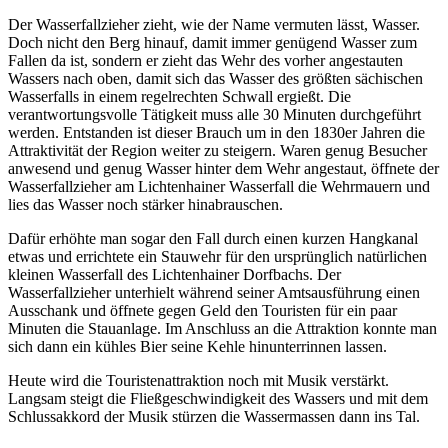
Der Wasserfallzieher zieht, wie der Name vermuten lässt, Wasser.
Doch nicht den Berg hinauf, damit immer genügend Wasser zum
Fallen da ist, sondern er zieht das Wehr des vorher angestauten
Wassers nach oben, damit sich das Wasser des größten sächischen
Wasserfalls in einem regelrechten Schwall ergießt. Die
verantwortungsvolle Tätigkeit muss alle 30 Minuten durchgeführt
werden. Entstanden ist dieser Brauch um in den 1830er Jahren die
Attraktivität der Region weiter zu steigern. Waren genug Besucher
anwesend und genug Wasser hinter dem Wehr angestaut, öffnete der
Wasserfallzieher am Lichtenhainer Wasserfall die Wehrmauern und
lies das Wasser noch stärker hinabrauschen.
Dafür erhöhte man sogar den Fall durch einen kurzen Hangkanal
etwas und errichtete ein Stauwehr für den ursprünglich natürlichen
kleinen Wasserfall des Lichtenhainer Dorfbachs. Der
Wasserfallzieher unterhielt während seiner Amtsausführung einen
Ausschank und öffnete gegen Geld den Touristen für ein paar
Minuten die Stauanlage. Im Anschluss an die Attraktion konnte man
sich dann ein kühles Bier seine Kehle hinunterrinnen lassen.
Heute wird die Touristenattraktion noch mit Musik verstärkt.
Langsam steigt die Fließgeschwindigkeit des Wassers und mit dem
Schlussakkord der Musik stürzen die Wassermassen dann ins Tal.