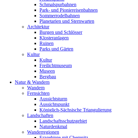
Schmalspurbahnen
Park- und Pioniereisenbahnen
Sommerrodelbahnen
Planetarien und Sternwarten
Architektur
Burgen und Schlösser
Klosteranlagen
Ruinen
Parks und Gärten
Kultur
Kultur
Freilichtmuseum
Museen
Bergbau
Natur & Wandern
Wandern
Fernsichten
Aussichtsturm
Aussichtspunkt
Königlich-Sächsische Triangulierung
Landschaften
Landschaftsschutzgebiet
Naturdenkmal
Wanderregionen
Erzgebirge mit Chemnitz