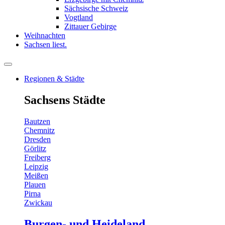
Sächsische Schweiz
Vogtland
Zittauer Gebirge
Weihnachten
Sachsen liest.
Regionen & Städte
Sachsens Städte
Bautzen
Chemnitz
Dresden
Görlitz
Freiberg
Leipzig
Meißen
Plauen
Pirna
Zwickau
Burgen- und Heideland