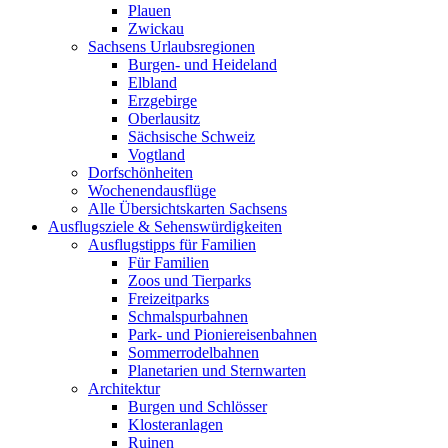
Plauen
Zwickau
Sachsens Urlaubsregionen
Burgen- und Heideland
Elbland
Erzgebirge
Oberlausitz
Sächsische Schweiz
Vogtland
Dorfschönheiten
Wochenendausflüge
Alle Übersichtskarten Sachsens
Ausflugsziele & Sehenswürdigkeiten
Ausflugstipps für Familien
Für Familien
Zoos und Tierparks
Freizeitparks
Schmalspurbahnen
Park- und Pioniereisenbahnen
Sommerrodelbahnen
Planetarien und Sternwarten
Architektur
Burgen und Schlösser
Klosteranlagen
Ruinen