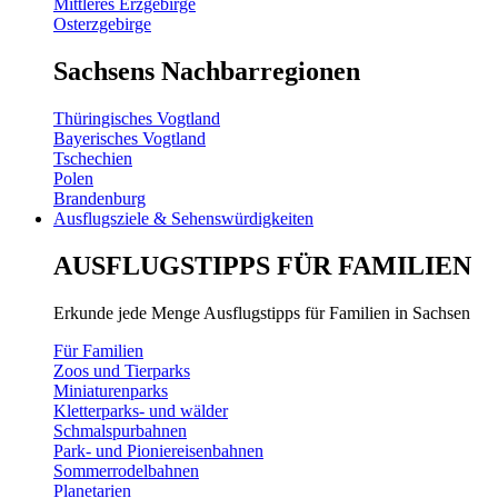
Mittleres Erzgebirge
Osterzgebirge
Sachsens Nachbarregionen
Thüringisches Vogtland
Bayerisches Vogtland
Tschechien
Polen
Brandenburg
Ausflugsziele & Sehenswürdigkeiten
AUSFLUGSTIPPS FÜR FAMILIEN
Erkunde jede Menge Ausflugstipps für Familien in Sachsen
Für Familien
Zoos und Tierparks
Miniaturenparks
Kletterparks- und wälder
Schmalspurbahnen
Park- und Pioniereisenbahnen
Sommerrodelbahnen
Planetarien