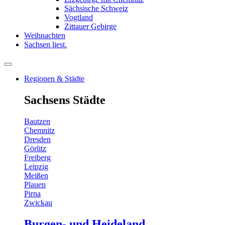
Sächsische Schweiz
Vogtland
Zittauer Gebirge
Weihnachten
Sachsen liest.
Regionen & Städte
Sachsens Städte
Bautzen
Chemnitz
Dresden
Görlitz
Freiberg
Leipzig
Meißen
Plauen
Pirna
Zwickau
Burgen- und Heideland