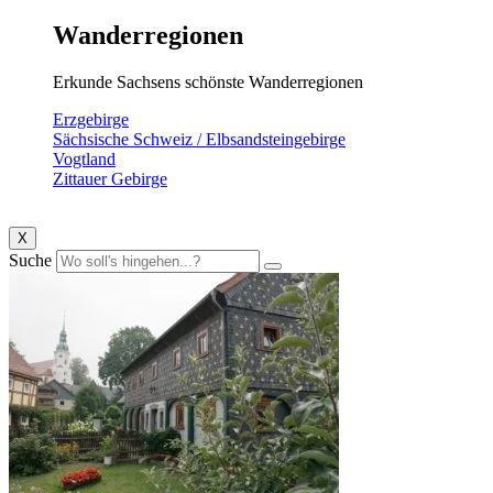
Wanderregionen
Erkunde Sachsens schönste Wanderregionen
Erzgebirge
Sächsische Schweiz / Elbsandsteingebirge
Vogtland
Zittauer Gebirge
X
Suche