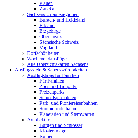
Plauen
Zwickau
Sachsens Urlaubsregionen
Burgen- und Heideland
Elbland
Erzgebirge
Oberlausitz
Sächsische Schweiz
Vogtland
Dorfschönheiten
Wochenendausflüge
Alle Übersichtskarten Sachsens
Ausflugsziele & Sehenswürdigkeiten
Ausflugstipps für Familien
Für Familien
Zoos und Tierparks
Freizeitparks
Schmalspurbahnen
Park- und Pioniereisenbahnen
Sommerrodelbahnen
Planetarien und Sternwarten
Architektur
Burgen und Schlösser
Klosteranlagen
Ruinen