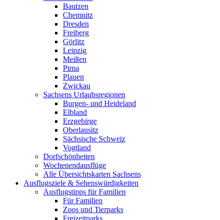
Bautzen
Chemnitz
Dresden
Freiberg
Görlitz
Leipzig
Meißen
Pirna
Plauen
Zwickau
Sachsens Urlaubsregionen
Burgen- und Heideland
Elbland
Erzgebirge
Oberlausitz
Sächsische Schweiz
Vogtland
Dorfschönheiten
Wochenendausflüge
Alle Übersichtskarten Sachsens
Ausflugsziele & Sehenswürdigkeiten
Ausflugstipps für Familien
Für Familien
Zoos und Tierparks
Freizeitparks