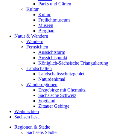
Parks und Gärten
Kultur
Kultur
Freilichtmuseum
Museen
Bergbau
Natur & Wandern
Wandern
Fernsichten
Aussichtsturm
Aussichtspunkt
Königlich-Sächsische Triangulierung
Landschaften
Landschaftsschutzgebiet
Naturdenkmal
Wanderregionen
Erzgebirge mit Chemnitz
Sächsische Schweiz
Vogtland
Zittauer Gebirge
Weihnachten
Sachsen liest.
Regionen & Städte
Sachsens Städte