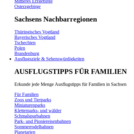
Mittleres Erzgebirge
Osterzgebirge
Sachsens Nachbarregionen
Thüringisches Vogtland
Bayerisches Vogtland
Tschechien
Polen
Brandenburg
Ausflugsziele & Sehenswürdigkeiten
AUSFLUGSTIPPS FÜR FAMILIEN
Erkunde jede Menge Ausflugstipps für Familien in Sachsen
Für Familien
Zoos und Tierparks
Miniaturenparks
Kletterparks- und wälder
Schmalspurbahnen
Park- und Pioniereisenbahnen
Sommerrodelbahnen
Planetarien