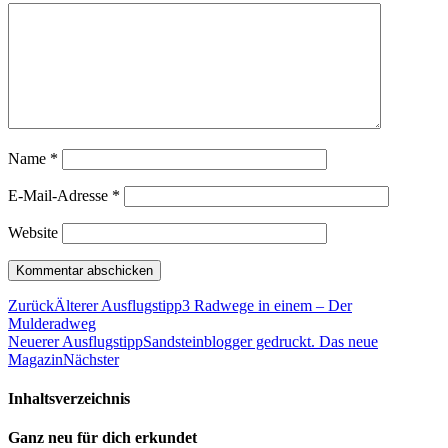
Name
*
E-Mail-Adresse
*
Website
Zurück
Älterer Ausflugstipp
3 Radwege in einem – Der
Mulderadweg
Neuerer Ausflugstipp
Sandsteinblogger gedruckt. Das neue
Magazin
Nächster
Inhaltsverzeichnis
Ganz neu für dich erkundet