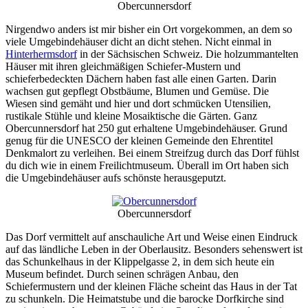
Obercunnersdorf
Nirgendwo anders ist mir bisher ein Ort vorgekommen, an dem so
viele Umgebindehäuser dicht an dicht stehen. Nicht einmal in
Hinterhermsdorf
in der Sächsischen Schweiz. Die holzummantelten
Häuser mit ihren gleichmäßigen Schiefer-Mustern und
schieferbedeckten Dächern haben fast alle einen Garten. Darin
wachsen gut gepflegt Obstbäume, Blumen und Gemüse. Die
Wiesen sind gemäht und hier und dort schmücken Utensilien,
rustikale Stühle und kleine Mosaiktische die Gärten. Ganz
Obercunnersdorf hat 250 gut erhaltene Umgebindehäuser. Grund
genug für die UNESCO der kleinen Gemeinde den Ehrentitel
Denkmalort zu verleihen. Bei einem Streifzug durch das Dorf fühlst
du dich wie in einem Freilichtmuseum. Überall im Ort haben sich
die Umgebindehäuser aufs schönste herausgeputzt.
Obercunnersdorf
Das Dorf vermittelt auf anschauliche Art und Weise einen Eindruck
auf das ländliche Leben in der Oberlausitz. Besonders sehenswert ist
das Schunkelhaus in der Klippelgasse 2, in dem sich heute ein
Museum befindet. Durch seinen schrägen Anbau, den
Schiefermustern und der kleinen Fläche scheint das Haus in der Tat
zu schunkeln. Die Heimatstube und die barocke Dorfkirche sind