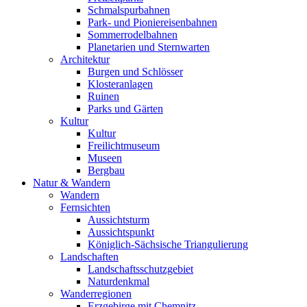
Schmalspurbahnen
Park- und Pioniereisenbahnen
Sommerrodelbahnen
Planetarien und Sternwarten
Architektur
Burgen und Schlösser
Klosteranlagen
Ruinen
Parks und Gärten
Kultur
Kultur
Freilichtmuseum
Museen
Bergbau
Natur & Wandern
Wandern
Fernsichten
Aussichtsturm
Aussichtspunkt
Königlich-Sächsische Triangulierung
Landschaften
Landschaftsschutzgebiet
Naturdenkmal
Wanderregionen
Erzgebirge mit Chemnitz