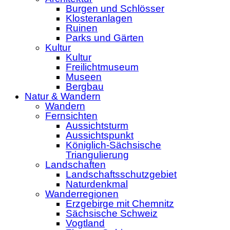
Burgen und Schlösser
Klosteranlagen
Ruinen
Parks und Gärten
Kultur
Kultur
Freilichtmuseum
Museen
Bergbau
Natur & Wandern
Wandern
Fernsichten
Aussichtsturm
Aussichtspunkt
Königlich-Sächsische
Triangulierung
Landschaften
Landschaftsschutzgebiet
Naturdenkmal
Wanderregionen
Erzgebirge mit Chemnitz
Sächsische Schweiz
Vogtland