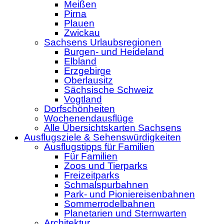
Meißen
Pirna
Plauen
Zwickau
Sachsens Urlaubsregionen
Burgen- und Heideland
Elbland
Erzgebirge
Oberlausitz
Sächsische Schweiz
Vogtland
Dorfschönheiten
Wochenendausflüge
Alle Übersichtskarten Sachsens
Ausflugsziele & Sehenswürdigkeiten
Ausflugstipps für Familien
Für Familien
Zoos und Tierparks
Freizeitparks
Schmalspurbahnen
Park- und Pioniereisenbahnen
Sommerrodelbahnen
Planetarien und Sternwarten
Architektur