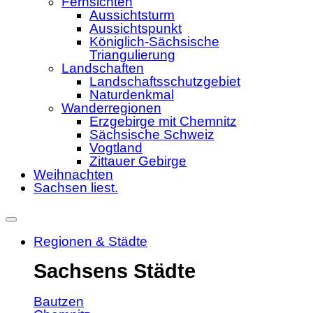
Fernsichten
Aussichtsturm
Aussichtspunkt
Königlich-Sächsische
Triangulierung
Landschaften
Landschaftsschutzgebiet
Naturdenkmal
Wanderregionen
Erzgebirge mit Chemnitz
Sächsische Schweiz
Vogtland
Zittauer Gebirge
Weihnachten
Sachsen liest.
Regionen & Städte
Sachsens Städte
Bautzen