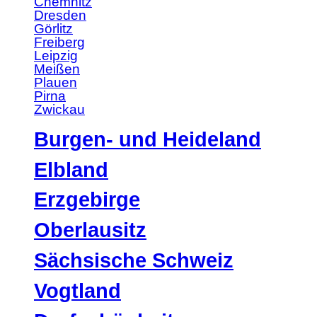
Chemnitz
Dresden
Görlitz
Freiberg
Leipzig
Meißen
Plauen
Pirna
Zwickau
Burgen- und Heideland
Elbland
Erzgebirge
Oberlausitz
Sächsische Schweiz
Vogtland