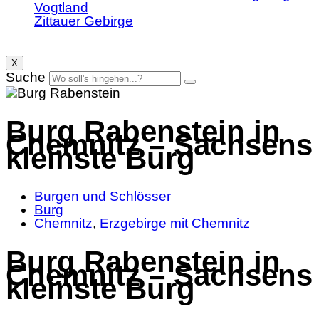
Vogtland
Zittauer Gebirge
X
Suche
Burg Rabenstein in
Chemnitz – Sachsens
kleinste Burg
Burgen und Schlösser
Burg
Chemnitz
,
Erzgebirge mit Chemnitz
Burg Rabenstein in
Chemnitz – Sachsens
kleinste Burg