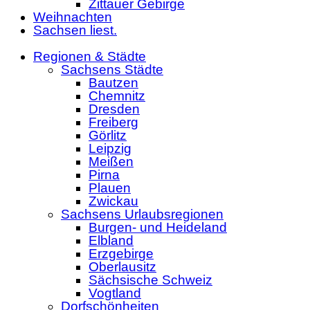
Zittauer Gebirge
Weihnachten
Sachsen liest.
Regionen & Städte
Sachsens Städte
Bautzen
Chemnitz
Dresden
Freiberg
Görlitz
Leipzig
Meißen
Pirna
Plauen
Zwickau
Sachsens Urlaubsregionen
Burgen- und Heideland
Elbland
Erzgebirge
Oberlausitz
Sächsische Schweiz
Vogtland
Dorfschönheiten