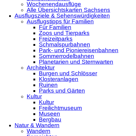
Wochenendausflüge
Alle Übersichtskarten Sachsens
Ausflugsziele & Sehenswürdigkeiten
Ausflugstipps für Familien
Für Familien
Zoos und Tierparks
Freizeitparks
Schmalspurbahnen
Park- und Pioniereisenbahnen
Sommerrodelbahnen
Planetarien und Sternwarten
Architektur
Burgen und Schlösser
Klosteranlagen
Ruinen
Parks und Gärten
Kultur
Kultur
Freilichtmuseum
Museen
Bergbau
Natur & Wandern
Wandern