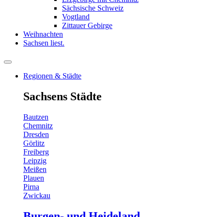
Sächsische Schweiz
Vogtland
Zittauer Gebirge
Weihnachten
Sachsen liest.
Regionen & Städte
Sachsens Städte
Bautzen
Chemnitz
Dresden
Görlitz
Freiberg
Leipzig
Meißen
Plauen
Pirna
Zwickau
Burgen- und Heideland