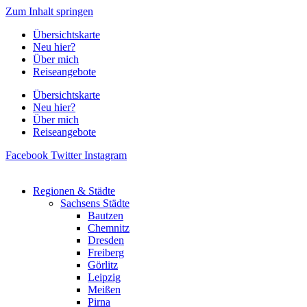
Zum Inhalt springen
Übersichtskarte
Neu hier?
Über mich
Reiseangebote
Übersichtskarte
Neu hier?
Über mich
Reiseangebote
Facebook
Twitter
Instagram
Regionen & Städte
Sachsens Städte
Bautzen
Chemnitz
Dresden
Freiberg
Görlitz
Leipzig
Meißen
Pirna