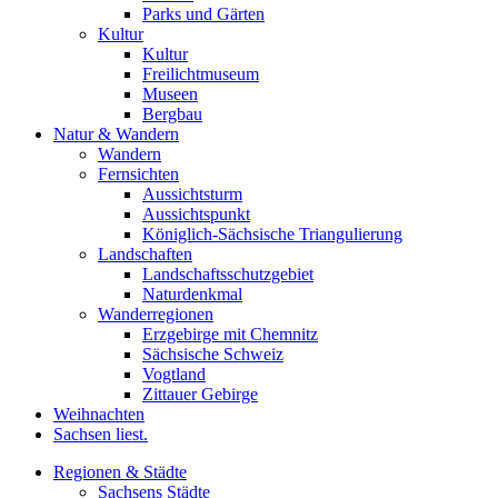
Parks und Gärten
Kultur
Kultur
Freilichtmuseum
Museen
Bergbau
Natur & Wandern
Wandern
Fernsichten
Aussichtsturm
Aussichtspunkt
Königlich-Sächsische Triangulierung
Landschaften
Landschaftsschutzgebiet
Naturdenkmal
Wanderregionen
Erzgebirge mit Chemnitz
Sächsische Schweiz
Vogtland
Zittauer Gebirge
Weihnachten
Sachsen liest.
Regionen & Städte
Sachsens Städte