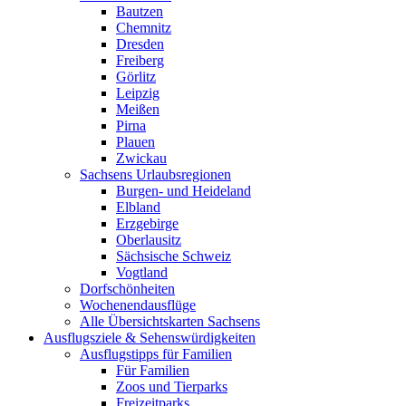
Bautzen
Chemnitz
Dresden
Freiberg
Görlitz
Leipzig
Meißen
Pirna
Plauen
Zwickau
Sachsens Urlaubsregionen
Burgen- und Heideland
Elbland
Erzgebirge
Oberlausitz
Sächsische Schweiz
Vogtland
Dorfschönheiten
Wochenendausflüge
Alle Übersichtskarten Sachsens
Ausflugsziele & Sehenswürdigkeiten
Ausflugstipps für Familien
Für Familien
Zoos und Tierparks
Freizeitparks