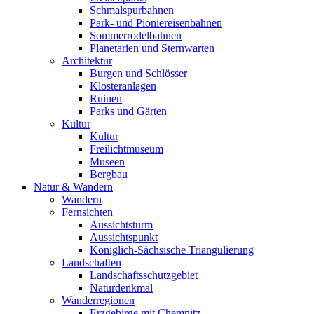
Schmalspurbahnen
Park- und Pioniereisenbahnen
Sommerrodelbahnen
Planetarien und Sternwarten
Architektur
Burgen und Schlösser
Klosteranlagen
Ruinen
Parks und Gärten
Kultur
Kultur
Freilichtmuseum
Museen
Bergbau
Natur & Wandern
Wandern
Fernsichten
Aussichtsturm
Aussichtspunkt
Königlich-Sächsische Triangulierung
Landschaften
Landschaftsschutzgebiet
Naturdenkmal
Wanderregionen
Erzgebirge mit Chemnitz