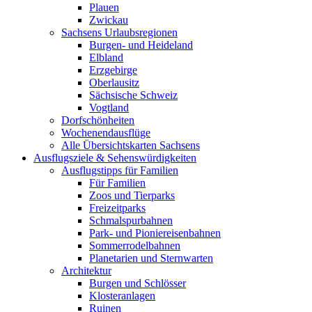
Plauen
Zwickau
Sachsens Urlaubsregionen
Burgen- und Heideland
Elbland
Erzgebirge
Oberlausitz
Sächsische Schweiz
Vogtland
Dorfschönheiten
Wochenendausflüge
Alle Übersichtskarten Sachsens
Ausflugsziele & Sehenswürdigkeiten
Ausflugstipps für Familien
Für Familien
Zoos und Tierparks
Freizeitparks
Schmalspurbahnen
Park- und Pioniereisenbahnen
Sommerrodelbahnen
Planetarien und Sternwarten
Architektur
Burgen und Schlösser
Klosteranlagen
Ruinen