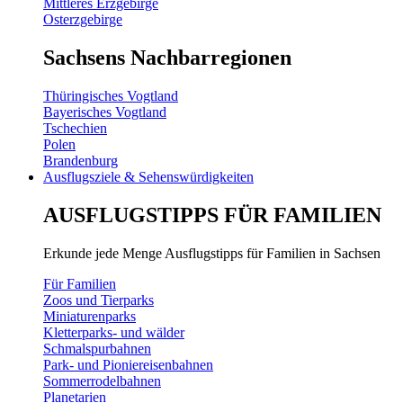
Mittleres Erzgebirge
Osterzgebirge
Sachsens Nachbarregionen
Thüringisches Vogtland
Bayerisches Vogtland
Tschechien
Polen
Brandenburg
Ausflugsziele & Sehenswürdigkeiten
AUSFLUGSTIPPS FÜR FAMILIEN
Erkunde jede Menge Ausflugstipps für Familien in Sachsen
Für Familien
Zoos und Tierparks
Miniaturenparks
Kletterparks- und wälder
Schmalspurbahnen
Park- und Pioniereisenbahnen
Sommerrodelbahnen
Planetarien