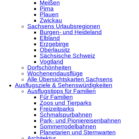
Meißen
Pirna
Plauen
Zwickau
Sachsens Urlaubsregionen
Burgen- und Heideland
Elbland
Erzgebirge
Oberlausitz
Sächsische Schweiz
Vogtland
Dorfschönheiten
Wochenendausflüge
Alle Übersichtskarten Sachsens
Ausflugsziele & Sehenswürdigkeiten
Ausflugstipps für Familien
Für Familien
Zoos und Tierparks
Freizeitparks
Schmalspurbahnen
Park- und Pioniereisenbahnen
Sommerrodelbahnen
Planetarien und Sternwarten
Architektur