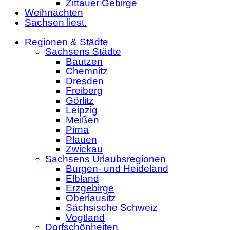
Zittauer Gebirge
Weihnachten
Sachsen liest.
Regionen & Städte
Sachsens Städte
Bautzen
Chemnitz
Dresden
Freiberg
Görlitz
Leipzig
Meißen
Pirna
Plauen
Zwickau
Sachsens Urlaubsregionen
Burgen- und Heideland
Elbland
Erzgebirge
Oberlausitz
Sächsische Schweiz
Vogtland
Dorfschönheiten