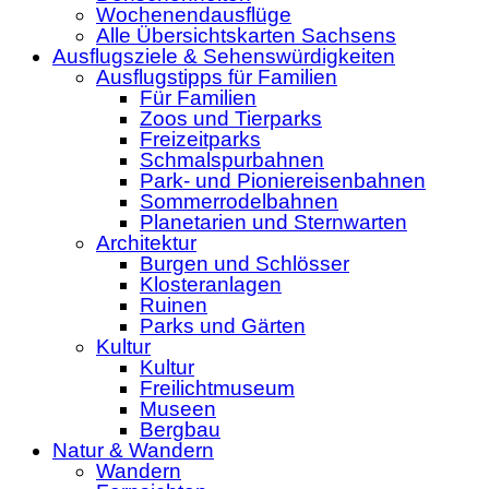
Wochenendausflüge
Alle Übersichtskarten Sachsens
Ausflugsziele & Sehenswürdigkeiten
Ausflugstipps für Familien
Für Familien
Zoos und Tierparks
Freizeitparks
Schmalspurbahnen
Park- und Pioniereisenbahnen
Sommerrodelbahnen
Planetarien und Sternwarten
Architektur
Burgen und Schlösser
Klosteranlagen
Ruinen
Parks und Gärten
Kultur
Kultur
Freilichtmuseum
Museen
Bergbau
Natur & Wandern
Wandern