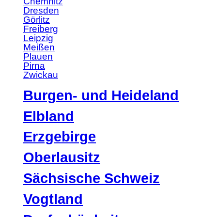
Chemnitz
Dresden
Görlitz
Freiberg
Leipzig
Meißen
Plauen
Pirna
Zwickau
Burgen- und Heideland
Elbland
Erzgebirge
Oberlausitz
Sächsische Schweiz
Vogtland