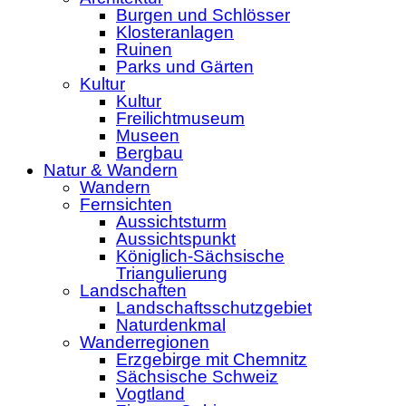
Burgen und Schlösser
Klosteranlagen
Ruinen
Parks und Gärten
Kultur
Kultur
Freilichtmuseum
Museen
Bergbau
Natur & Wandern
Wandern
Fernsichten
Aussichtsturm
Aussichtspunkt
Königlich-Sächsische
Triangulierung
Landschaften
Landschaftsschutzgebiet
Naturdenkmal
Wanderregionen
Erzgebirge mit Chemnitz
Sächsische Schweiz
Vogtland