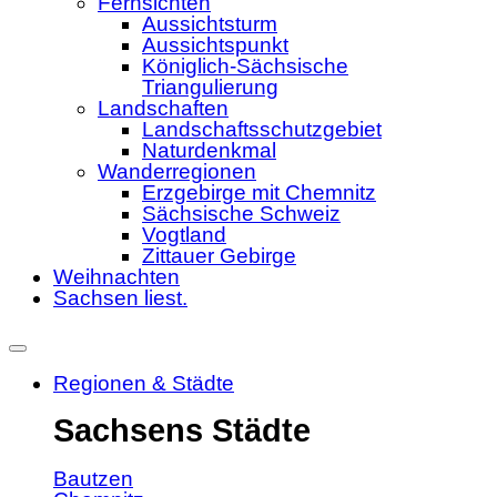
Fernsichten
Aussichtsturm
Aussichtspunkt
Königlich-Sächsische
Triangulierung
Landschaften
Landschaftsschutzgebiet
Naturdenkmal
Wanderregionen
Erzgebirge mit Chemnitz
Sächsische Schweiz
Vogtland
Zittauer Gebirge
Weihnachten
Sachsen liest.
Regionen & Städte
Sachsens Städte
Bautzen