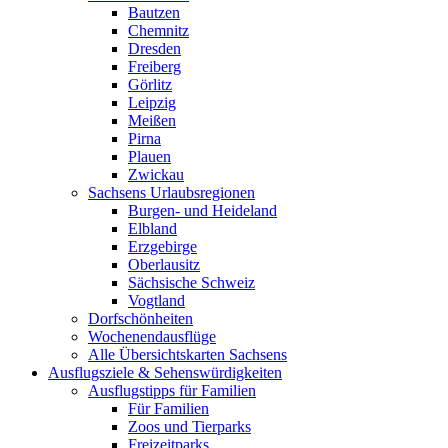
Bautzen
Chemnitz
Dresden
Freiberg
Görlitz
Leipzig
Meißen
Pirna
Plauen
Zwickau
Sachsens Urlaubsregionen
Burgen- und Heideland
Elbland
Erzgebirge
Oberlausitz
Sächsische Schweiz
Vogtland
Dorfschönheiten
Wochenendausflüge
Alle Übersichtskarten Sachsens
Ausflugsziele & Sehenswürdigkeiten
Ausflugstipps für Familien
Für Familien
Zoos und Tierparks
Freizeitparks