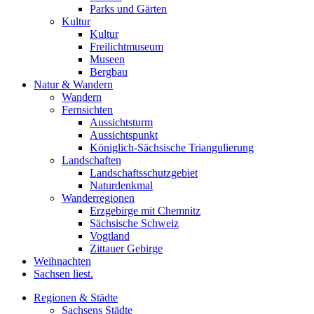
Parks und Gärten
Kultur
Kultur
Freilichtmuseum
Museen
Bergbau
Natur & Wandern
Wandern
Fernsichten
Aussichtsturm
Aussichtspunkt
Königlich-Sächsische Triangulierung
Landschaften
Landschaftsschutzgebiet
Naturdenkmal
Wanderregionen
Erzgebirge mit Chemnitz
Sächsische Schweiz
Vogtland
Zittauer Gebirge
Weihnachten
Sachsen liest.
Regionen & Städte
Sachsens Städte