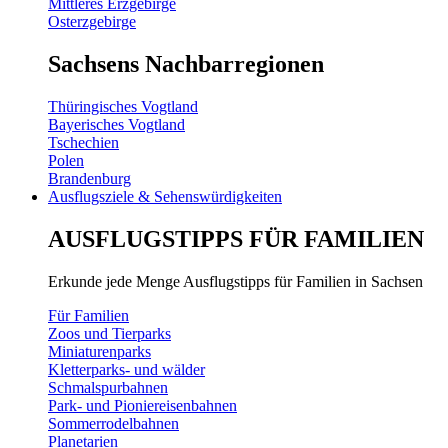
Mittleres Erzgebirge
Osterzgebirge
Sachsens Nachbarregionen
Thüringisches Vogtland
Bayerisches Vogtland
Tschechien
Polen
Brandenburg
Ausflugsziele & Sehenswürdigkeiten
AUSFLUGSTIPPS FÜR FAMILIEN
Erkunde jede Menge Ausflugstipps für Familien in Sachsen
Für Familien
Zoos und Tierparks
Miniaturenparks
Kletterparks- und wälder
Schmalspurbahnen
Park- und Pioniereisenbahnen
Sommerrodelbahnen
Planetarien