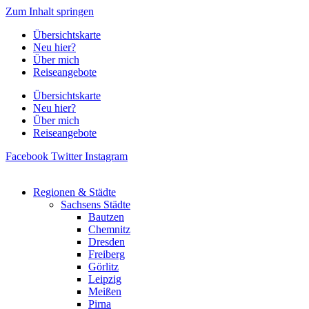
Zum Inhalt springen
Übersichtskarte
Neu hier?
Über mich
Reiseangebote
Übersichtskarte
Neu hier?
Über mich
Reiseangebote
Facebook
Twitter
Instagram
Regionen & Städte
Sachsens Städte
Bautzen
Chemnitz
Dresden
Freiberg
Görlitz
Leipzig
Meißen
Pirna