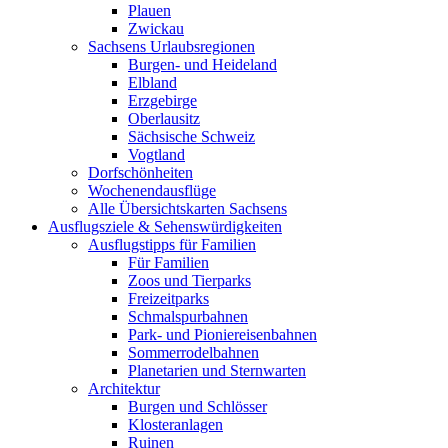
Plauen
Zwickau
Sachsens Urlaubsregionen
Burgen- und Heideland
Elbland
Erzgebirge
Oberlausitz
Sächsische Schweiz
Vogtland
Dorfschönheiten
Wochenendausflüge
Alle Übersichtskarten Sachsens
Ausflugsziele & Sehenswürdigkeiten
Ausflugstipps für Familien
Für Familien
Zoos und Tierparks
Freizeitparks
Schmalspurbahnen
Park- und Pioniereisenbahnen
Sommerrodelbahnen
Planetarien und Sternwarten
Architektur
Burgen und Schlösser
Klosteranlagen
Ruinen