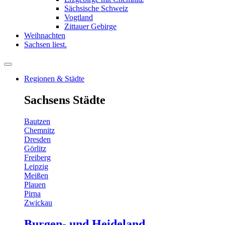
Sächsische Schweiz
Vogtland
Zittauer Gebirge
Weihnachten
Sachsen liest.
Regionen & Städte
Sachsens Städte
Bautzen
Chemnitz
Dresden
Görlitz
Freiberg
Leipzig
Meißen
Plauen
Pirna
Zwickau
Burgen- und Heideland