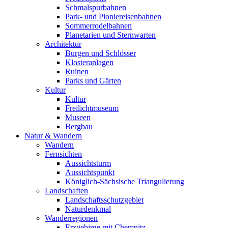
Schmalspurbahnen
Park- und Pioniereisenbahnen
Sommerrodelbahnen
Planetarien und Sternwarten
Architektur
Burgen und Schlösser
Klosteranlagen
Ruinen
Parks und Gärten
Kultur
Kultur
Freilichtmuseum
Museen
Bergbau
Natur & Wandern
Wandern
Fernsichten
Aussichtsturm
Aussichtspunkt
Königlich-Sächsische Triangulierung
Landschaften
Landschaftsschutzgebiet
Naturdenkmal
Wanderregionen
Erzgebirge mit Chemnitz