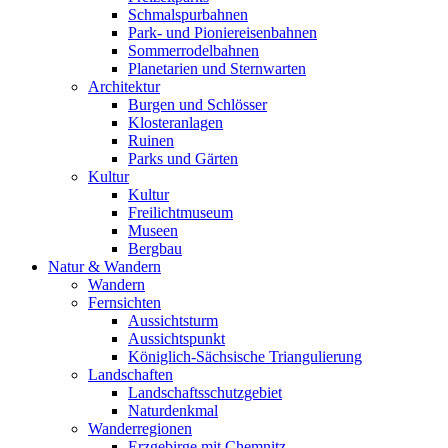
Schmalspurbahnen
Park- und Pioniereisenbahnen
Sommerrodelbahnen
Planetarien und Sternwarten
Architektur
Burgen und Schlösser
Klosteranlagen
Ruinen
Parks und Gärten
Kultur
Kultur
Freilichtmuseum
Museen
Bergbau
Natur & Wandern
Wandern
Fernsichten
Aussichtsturm
Aussichtspunkt
Königlich-Sächsische Triangulierung
Landschaften
Landschaftsschutzgebiet
Naturdenkmal
Wanderregionen
Erzgebirge mit Chemnitz