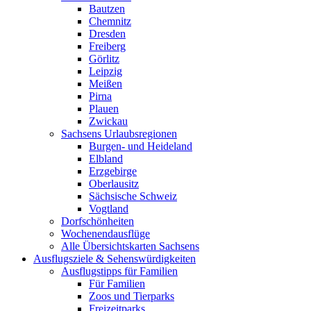
Bautzen
Chemnitz
Dresden
Freiberg
Görlitz
Leipzig
Meißen
Pirna
Plauen
Zwickau
Sachsens Urlaubsregionen
Burgen- und Heideland
Elbland
Erzgebirge
Oberlausitz
Sächsische Schweiz
Vogtland
Dorfschönheiten
Wochenendausflüge
Alle Übersichtskarten Sachsens
Ausflugsziele & Sehenswürdigkeiten
Ausflugstipps für Familien
Für Familien
Zoos und Tierparks
Freizeitparks