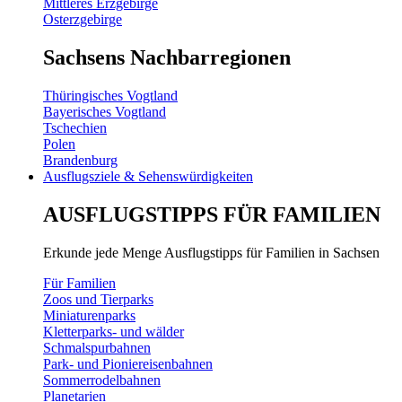
Mittleres Erzgebirge
Osterzgebirge
Sachsens Nachbarregionen
Thüringisches Vogtland
Bayerisches Vogtland
Tschechien
Polen
Brandenburg
Ausflugsziele & Sehenswürdigkeiten
AUSFLUGSTIPPS FÜR FAMILIEN
Erkunde jede Menge Ausflugstipps für Familien in Sachsen
Für Familien
Zoos und Tierparks
Miniaturenparks
Kletterparks- und wälder
Schmalspurbahnen
Park- und Pioniereisenbahnen
Sommerrodelbahnen
Planetarien