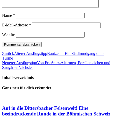
Name
*
E-Mail-Adresse
*
Website
Zurück
Älterer Ausflugstipp
Bautzen – Ein Stadtrundgang ohne
Türme
Neuerer Ausflugstipp
Von Prießnitz-Altarmen, Forellenteichen und
Saugärten
Nächster
Inhaltsverzeichnis
Ganz neu für dich erkundet
Auf in die Dittersbacher Felsenwelt! Eine
beeindruckende Runde in der Böhmischen Schweiz