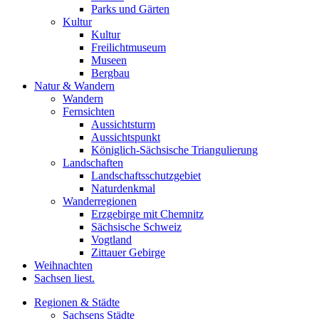
Parks und Gärten
Kultur
Kultur
Freilichtmuseum
Museen
Bergbau
Natur & Wandern
Wandern
Fernsichten
Aussichtsturm
Aussichtspunkt
Königlich-Sächsische Triangulierung
Landschaften
Landschaftsschutzgebiet
Naturdenkmal
Wanderregionen
Erzgebirge mit Chemnitz
Sächsische Schweiz
Vogtland
Zittauer Gebirge
Weihnachten
Sachsen liest.
Regionen & Städte
Sachsens Städte