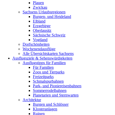
Plauen
Zwickau
Sachsens Urlaubsregionen
Burgen- und Heideland
Elbland
Erzgebirge
Oberlausitz
Sächsische Schweiz
Vogtland
Dorfschönheiten
Wochenendausflüge
Alle Übersichtskarten Sachsens
Ausflugsziele & Sehenswürdigkeiten
Ausflugstipps für Familien
Für Familien
Zoos und Tierparks
Freizeitparks
Schmalspurbahnen
Park- und Pioniereisenbahnen
Sommerrodelbahnen
Planetarien und Sternwarten
Architektur
Burgen und Schlösser
Klosteranlagen
Ruinen