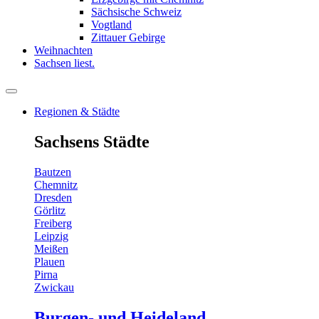
Sächsische Schweiz
Vogtland
Zittauer Gebirge
Weihnachten
Sachsen liest.
Regionen & Städte
Sachsens Städte
Bautzen
Chemnitz
Dresden
Görlitz
Freiberg
Leipzig
Meißen
Plauen
Pirna
Zwickau
Burgen- und Heideland