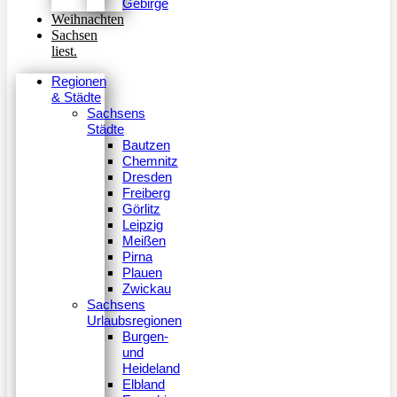
Gebirge
Weihnachten
Sachsen
liest.
Regionen
& Städte
Sachsens
Städte
Bautzen
Chemnitz
Dresden
Freiberg
Görlitz
Leipzig
Meißen
Pirna
Plauen
Zwickau
Sachsens
Urlaubsregionen
Burgen-
und
Heideland
Elbland