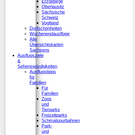
Erzgebirge
Oberlausitz
Sächsische
Schweiz
Vogtland
Dorfschönheiten
Wochenendausflüge
Alle
Übersichtskarten
Sachsens
Ausflugsziele
&
Sehenswürdigkeiten
Ausflugstipps
für
Familien
Für
Familien
Zoos
und
Tierparks
Freizeitparks
Schmalspurbahnen
Park-
und