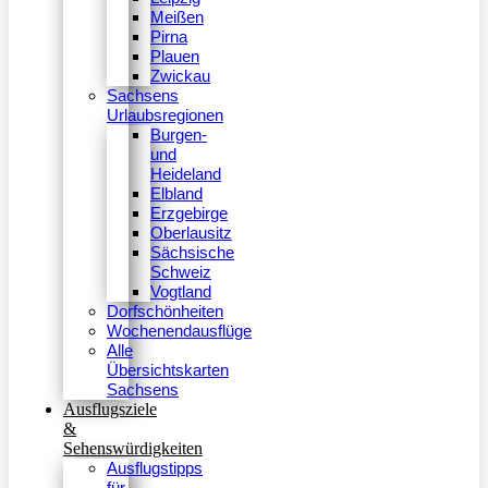
Meißen
Pirna
Plauen
Zwickau
Sachsens
Urlaubsregionen
Burgen-
und
Heideland
Elbland
Erzgebirge
Oberlausitz
Sächsische
Schweiz
Vogtland
Dorfschönheiten
Wochenendausflüge
Alle
Übersichtskarten
Sachsens
Ausflugsziele
&
Sehenswürdigkeiten
Ausflugstipps
für