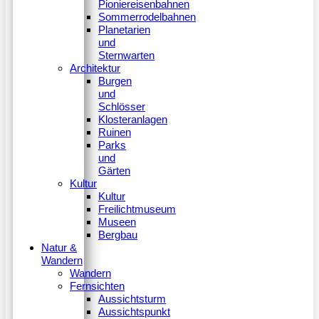
Pioniereisenbahnen
Sommerrodelbahnen
Planetarien
und
Sternwarten
Architektur
Burgen
und
Schlösser
Klosteranlagen
Ruinen
Parks
und
Gärten
Kultur
Kultur
Freilichtmuseum
Museen
Bergbau
Natur &
Wandern
Wandern
Fernsichten
Aussichtsturm
Aussichtspunkt