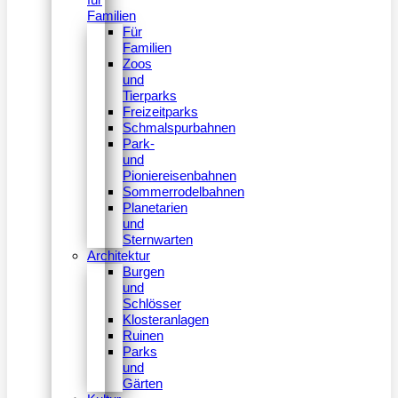
Familien
Für
Familien
Zoos
und
Tierparks
Freizeitparks
Schmalspurbahnen
Park-
und
Pioniereisenbahnen
Sommerrodelbahnen
Planetarien
und
Sternwarten
Architektur
Burgen
und
Schlösser
Klosteranlagen
Ruinen
Parks
und
Gärten