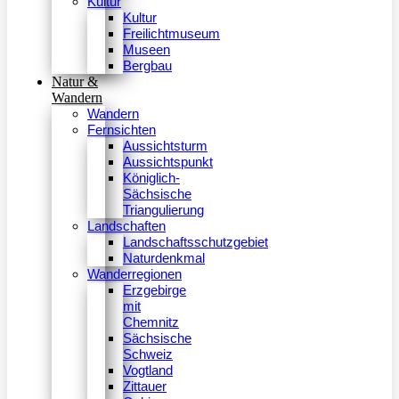
Kultur
Kultur
Freilichtmuseum
Museen
Bergbau
Natur &
Wandern
Wandern
Fernsichten
Aussichtsturm
Aussichtspunkt
Königlich-
Sächsische
Triangulierung
Landschaften
Landschaftsschutzgebiet
Naturdenkmal
Wanderregionen
Erzgebirge
mit
Chemnitz
Sächsische
Schweiz
Vogtland
Zittauer