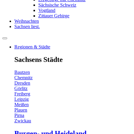
Sächsische Schweiz
Vogtland
Zittauer Gebirge
Weihnachten
Sachsen liest.
Regionen & Städte
Sachsens Städte
Bautzen
Chemnitz
Dresden
Görlitz
Freiberg
Leipzig
Meißen
Plauen
Pirna
Zwickau
Burgen- und Heideland