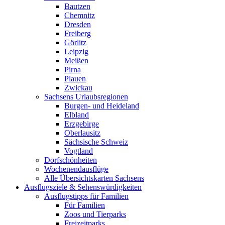
Bautzen
Chemnitz
Dresden
Freiberg
Görlitz
Leipzig
Meißen
Pirna
Plauen
Zwickau
Sachsens Urlaubsregionen
Burgen- und Heideland
Elbland
Erzgebirge
Oberlausitz
Sächsische Schweiz
Vogtland
Dorfschönheiten
Wochenendausflüge
Alle Übersichtskarten Sachsens
Ausflugsziele & Sehenswürdigkeiten
Ausflugstipps für Familien
Für Familien
Zoos und Tierparks
Freizeitparks