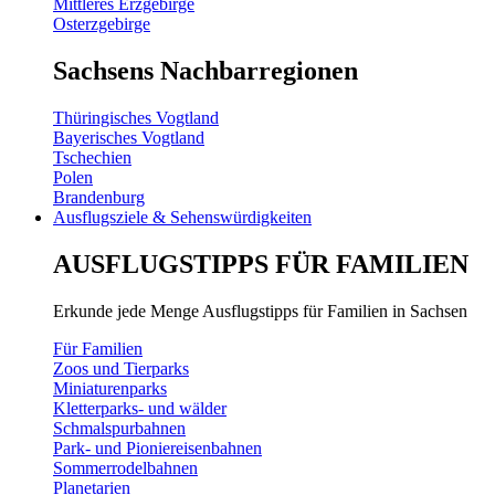
Mittleres Erzgebirge
Osterzgebirge
Sachsens Nachbarregionen
Thüringisches Vogtland
Bayerisches Vogtland
Tschechien
Polen
Brandenburg
Ausflugsziele & Sehenswürdigkeiten
AUSFLUGSTIPPS FÜR FAMILIEN
Erkunde jede Menge Ausflugstipps für Familien in Sachsen
Für Familien
Zoos und Tierparks
Miniaturenparks
Kletterparks- und wälder
Schmalspurbahnen
Park- und Pioniereisenbahnen
Sommerrodelbahnen
Planetarien