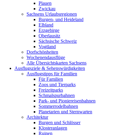
Plauen
Zwickau
Sachsens Urlaubsregionen
Burgen- und Heideland
Elbland
Erzgebirge
Oberlausitz
Sächsische Schweiz
Vogtland
Dorfschönheiten
Wochenendausflüge
Alle Übersichtskarten Sachsens
Ausflugsziele & Sehenswürdigkeiten
Ausflugstipps für Familien
Für Familien
Zoos und Tierparks
Freizeitparks
Schmalspurbahnen
Park- und Pioniereisenbahnen
Sommerrodelbahnen
Planetarien und Sternwarten
Architektur
Burgen und Schlösser
Klosteranlagen
Ruinen