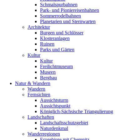
Schmalspurbahnen
Park- und Pioniereisenbahnen
Sommerrodelbahnen
Planetarien und Sternwarten
Architektur
Burgen und Schlösser
Klosteranlagen
Ruinen
Parks und Gärten
Kultur
Kultur
Freilichtmuseum
Museen
Bergbau
Natur & Wandern
Wandern
Fernsichten
Aussichtsturm
Aussichtspunkt
Königlich-Sächsische Triangulierung
Landschaften
Landschaftsschutzgebiet
Naturdenkmal
Wanderregionen
Erzgebirge mit Chemnitz