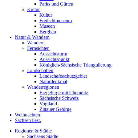
Parks und Gärten
Kultur
Kultur
Freilichtmuseum
Museen
Bergbau
Natur & Wandern
Wandern
Fernsichten
Aussichtsturm
Aussichtspunkt
Königlich-Sächsische Triangulierung
Landschaften
Landschaftsschutzgebiet
Naturdenkmal
Wanderregionen
Erzgebirge mit Chemnitz
Sächsische Schweiz
Vogtland
Zittauer Gebirge
Weihnachten
Sachsen liest.
Regionen & Städte
Sachsens Städte