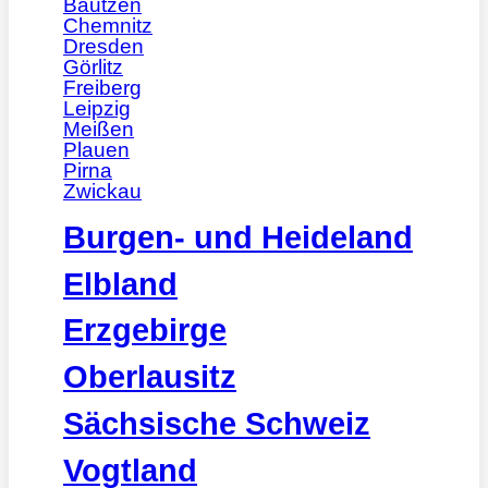
Bautzen
Chemnitz
Dresden
Görlitz
Freiberg
Leipzig
Meißen
Plauen
Pirna
Zwickau
Burgen- und Heideland
Elbland
Erzgebirge
Oberlausitz
Sächsische Schweiz
Vogtland