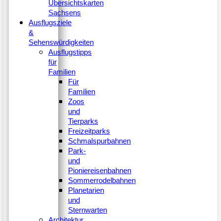
Übersichtskarten
Sachsens
Ausflugsziele
&
Sehenswürdigkeiten
Ausflugstipps
für
Familien
Für
Familien
Zoos
und
Tierparks
Freizeitparks
Schmalspurbahnen
Park-
und
Pioniereisenbahnen
Sommerrodelbahnen
Planetarien
und
Sternwarten
Architektur