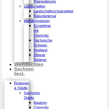
Triangulierung
Landschaften
Landschaftsschutzgebiet
Naturdenkmal
Wanderregionen
Erzgebirge
mit
Chemnitz
Sächsische
Schweiz
Vogtland
Zittauer
Gebirge
Weihnachten
Sachsen
liest.
Regionen
& Städte
Sachsens
Städte
Bautzen
Chemnitz