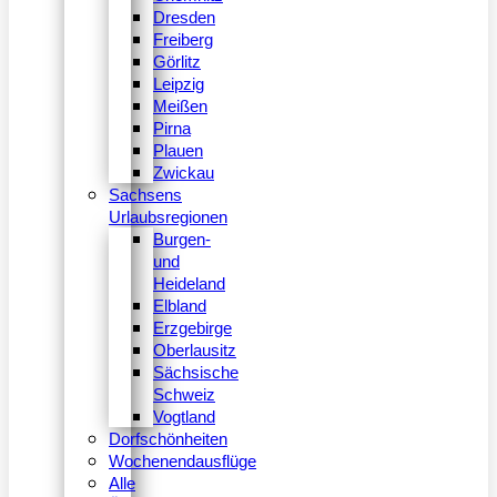
Dresden
Freiberg
Görlitz
Leipzig
Meißen
Pirna
Plauen
Zwickau
Sachsens
Urlaubsregionen
Burgen-
und
Heideland
Elbland
Erzgebirge
Oberlausitz
Sächsische
Schweiz
Vogtland
Dorfschönheiten
Wochenendausflüge
Alle