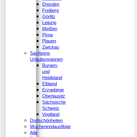
Dresden
Freiberg
Görlitz
Leipzig
Meißen
Pirna
Plauen
Zwickau
Sachsens
Urlaubsregionen
Burgen-
und
Heideland
Elbland
Erzgebirge
Oberlausitz
Sächsische
Schweiz
Vogtland
Dorfschönheiten
Wochenendausflüge
Alle