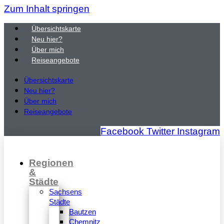
Zum Inhalt springen
Übersichtskarte
Neu hier?
Über mich
Reiseangebote
Übersichtskarte
Neu hier?
Über mich
Reiseangebote
Facebook
Twitter
Instagram
Regionen
&
Städte
Sachsens
Städte
Bautzen
Chemnitz