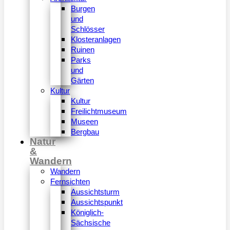
Burgen
und
Schlösser
Klosteranlagen
Ruinen
Parks
und
Gärten
Kultur
Kultur
Freilichtmuseum
Museen
Bergbau
Natur
&
Wandern
Wandern
Fernsichten
Aussichtsturm
Aussichtspunkt
Königlich-
Sächsische