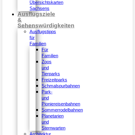
Übersichtskarten
Sachsens
Ausflugsziele
&
Sehenswürdigkeiten
Ausflugstipps
für
Familien
Für
Familien
Zoos
und
Tierparks
Freizeitparks
Schmalspurbahnen
Park-
und
Pioniereisenbahnen
Sommerrodelbahnen
Planetarien
und
Sternwarten
Architektur