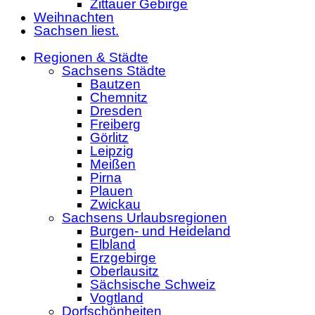
Zittauer Gebirge
Weihnachten
Sachsen liest.
Regionen & Städte
Sachsens Städte
Bautzen
Chemnitz
Dresden
Freiberg
Görlitz
Leipzig
Meißen
Pirna
Plauen
Zwickau
Sachsens Urlaubsregionen
Burgen- und Heideland
Elbland
Erzgebirge
Oberlausitz
Sächsische Schweiz
Vogtland
Dorfschönheiten