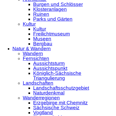
Burgen und Schlösser
Klosteranlagen
Ruinen
Parks und Gärten
Kultur
Kultur
Freilichtmuseum
Museen
Bergbau
Natur & Wandern
Wandern
Fernsichten
Aussichtsturm
Aussichtspunkt
Königlich-Sächsische
Triangulierung
Landschaften
Landschaftsschutzgebiet
Naturdenkmal
Wanderregionen
Erzgebirge mit Chemnitz
Sächsische Schweiz
Vogtland