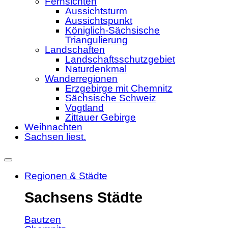
Fernsichten
Aussichtsturm
Aussichtspunkt
Königlich-Sächsische
Triangulierung
Landschaften
Landschaftsschutzgebiet
Naturdenkmal
Wanderregionen
Erzgebirge mit Chemnitz
Sächsische Schweiz
Vogtland
Zittauer Gebirge
Weihnachten
Sachsen liest.
Regionen & Städte
Sachsens Städte
Bautzen