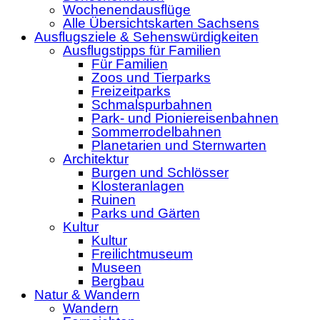
Wochenendausflüge
Alle Übersichtskarten Sachsens
Ausflugsziele & Sehenswürdigkeiten
Ausflugstipps für Familien
Für Familien
Zoos und Tierparks
Freizeitparks
Schmalspurbahnen
Park- und Pioniereisenbahnen
Sommerrodelbahnen
Planetarien und Sternwarten
Architektur
Burgen und Schlösser
Klosteranlagen
Ruinen
Parks und Gärten
Kultur
Kultur
Freilichtmuseum
Museen
Bergbau
Natur & Wandern
Wandern