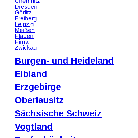
Chemnitz
Dresden
Görlitz
Freiberg
Leipzig
Meißen
Plauen
Pirna
Zwickau
Burgen- und Heideland
Elbland
Erzgebirge
Oberlausitz
Sächsische Schweiz
Vogtland