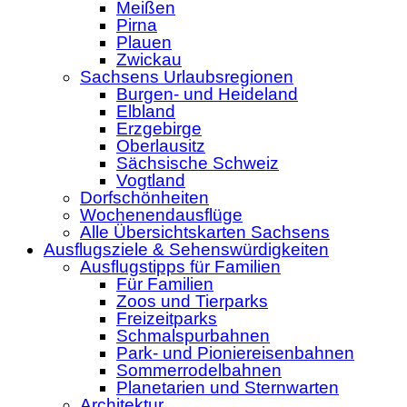
Meißen
Pirna
Plauen
Zwickau
Sachsens Urlaubsregionen
Burgen- und Heideland
Elbland
Erzgebirge
Oberlausitz
Sächsische Schweiz
Vogtland
Dorfschönheiten
Wochenendausflüge
Alle Übersichtskarten Sachsens
Ausflugsziele & Sehenswürdigkeiten
Ausflugstipps für Familien
Für Familien
Zoos und Tierparks
Freizeitparks
Schmalspurbahnen
Park- und Pioniereisenbahnen
Sommerrodelbahnen
Planetarien und Sternwarten
Architektur