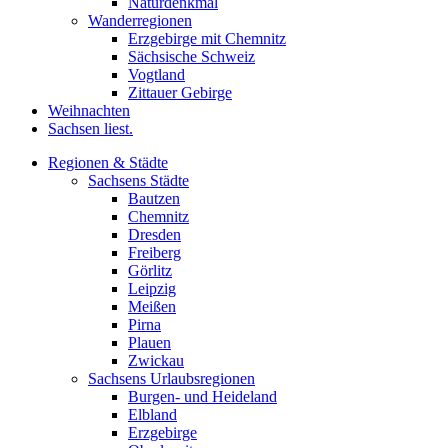
Naturdenkmal
Wanderregionen
Erzgebirge mit Chemnitz
Sächsische Schweiz
Vogtland
Zittauer Gebirge
Weihnachten
Sachsen liest.
Regionen & Städte
Sachsens Städte
Bautzen
Chemnitz
Dresden
Freiberg
Görlitz
Leipzig
Meißen
Pirna
Plauen
Zwickau
Sachsens Urlaubsregionen
Burgen- und Heideland
Elbland
Erzgebirge