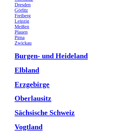
Dresden
Görlitz
Freiberg
Leipzig
Meißen
Plauen
Pirna
Zwickau
Burgen- und Heideland
Elbland
Erzgebirge
Oberlausitz
Sächsische Schweiz
Vogtland