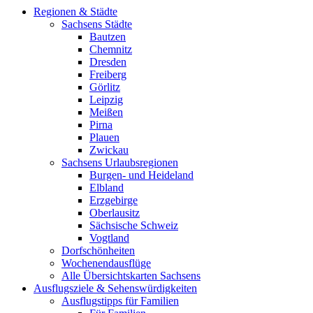
Regionen & Städte
Sachsens Städte
Bautzen
Chemnitz
Dresden
Freiberg
Görlitz
Leipzig
Meißen
Pirna
Plauen
Zwickau
Sachsens Urlaubsregionen
Burgen- und Heideland
Elbland
Erzgebirge
Oberlausitz
Sächsische Schweiz
Vogtland
Dorfschönheiten
Wochenendausflüge
Alle Übersichtskarten Sachsens
Ausflugsziele & Sehenswürdigkeiten
Ausflugstipps für Familien