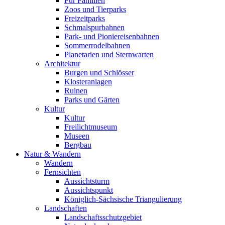
Für Familien
Zoos und Tierparks
Freizeitparks
Schmalspurbahnen
Park- und Pioniereisenbahnen
Sommerrodelbahnen
Planetarien und Sternwarten
Architektur
Burgen und Schlösser
Klosteranlagen
Ruinen
Parks und Gärten
Kultur
Kultur
Freilichtmuseum
Museen
Bergbau
Natur & Wandern
Wandern
Fernsichten
Aussichtsturm
Aussichtspunkt
Königlich-Sächsische Triangulierung
Landschaften
Landschaftsschutzgebiet