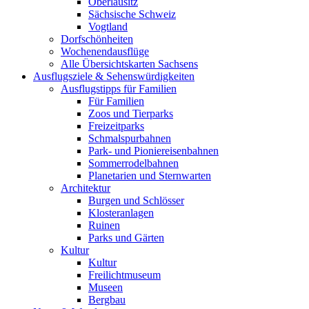
Oberlausitz
Sächsische Schweiz
Vogtland
Dorfschönheiten
Wochenendausflüge
Alle Übersichtskarten Sachsens
Ausflugsziele & Sehenswürdigkeiten
Ausflugstipps für Familien
Für Familien
Zoos und Tierparks
Freizeitparks
Schmalspurbahnen
Park- und Pioniereisenbahnen
Sommerrodelbahnen
Planetarien und Sternwarten
Architektur
Burgen und Schlösser
Klosteranlagen
Ruinen
Parks und Gärten
Kultur
Kultur
Freilichtmuseum
Museen
Bergbau