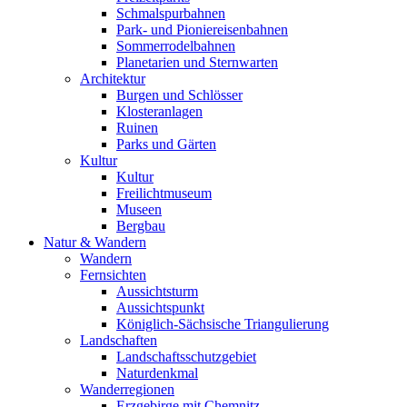
Schmalspurbahnen
Park- und Pioniereisenbahnen
Sommerrodelbahnen
Planetarien und Sternwarten
Architektur
Burgen und Schlösser
Klosteranlagen
Ruinen
Parks und Gärten
Kultur
Kultur
Freilichtmuseum
Museen
Bergbau
Natur & Wandern
Wandern
Fernsichten
Aussichtsturm
Aussichtspunkt
Königlich-Sächsische Triangulierung
Landschaften
Landschaftsschutzgebiet
Naturdenkmal
Wanderregionen
Erzgebirge mit Chemnitz