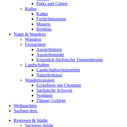
Parks und Gärten
Kultur
Kultur
Freilichtmuseum
Museen
Bergbau
Natur & Wandern
Wandern
Fernsichten
Aussichtsturm
Aussichtspunkt
Königlich-Sächsische Triangulierung
Landschaften
Landschaftsschutzgebiet
Naturdenkmal
Wanderregionen
Erzgebirge mit Chemnitz
Sächsische Schweiz
Vogtland
Zittauer Gebirge
Weihnachten
Sachsen liest.
Regionen & Städte
Sachsens Städte