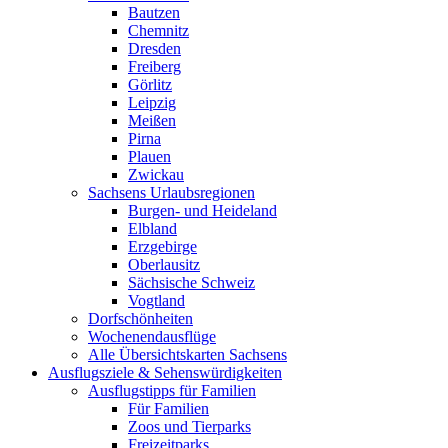
Bautzen
Chemnitz
Dresden
Freiberg
Görlitz
Leipzig
Meißen
Pirna
Plauen
Zwickau
Sachsens Urlaubsregionen
Burgen- und Heideland
Elbland
Erzgebirge
Oberlausitz
Sächsische Schweiz
Vogtland
Dorfschönheiten
Wochenendausflüge
Alle Übersichtskarten Sachsens
Ausflugsziele & Sehenswürdigkeiten
Ausflugstipps für Familien
Für Familien
Zoos und Tierparks
Freizeitparks