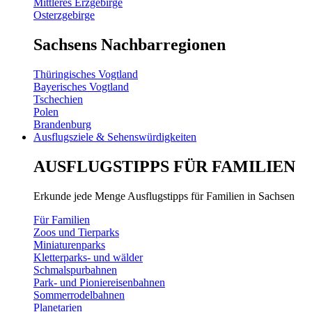
Mittleres Erzgebirge
Osterzgebirge
Sachsens Nachbarregionen
Thüringisches Vogtland
Bayerisches Vogtland
Tschechien
Polen
Brandenburg
Ausflugsziele & Sehenswürdigkeiten
AUSFLUGSTIPPS FÜR FAMILIEN
Erkunde jede Menge Ausflugstipps für Familien in Sachsen
Für Familien
Zoos und Tierparks
Miniaturenparks
Kletterparks- und wälder
Schmalspurbahnen
Park- und Pioniereisenbahnen
Sommerrodelbahnen
Planetarien