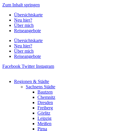
Zum Inhalt springen
Übersichtskarte
Neu hier?
Über mich
Reiseangebote
Übersichtskarte
Neu hier?
Über mich
Reiseangebote
Facebook
Twitter
Instagram
Regionen & Städte
Sachsens Städte
Bautzen
Chemnitz
Dresden
Freiberg
Görlitz
Leipzig
Meißen
Pirna