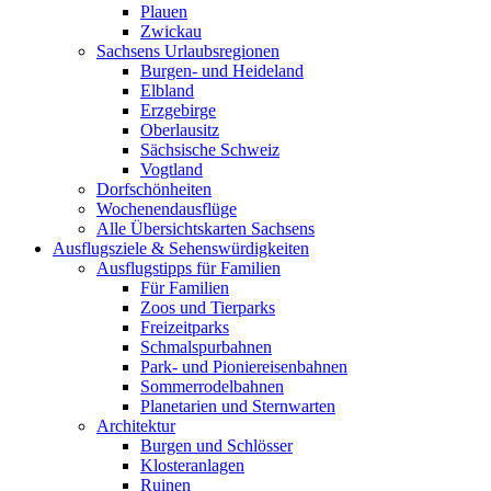
Plauen
Zwickau
Sachsens Urlaubsregionen
Burgen- und Heideland
Elbland
Erzgebirge
Oberlausitz
Sächsische Schweiz
Vogtland
Dorfschönheiten
Wochenendausflüge
Alle Übersichtskarten Sachsens
Ausflugsziele & Sehenswürdigkeiten
Ausflugstipps für Familien
Für Familien
Zoos und Tierparks
Freizeitparks
Schmalspurbahnen
Park- und Pioniereisenbahnen
Sommerrodelbahnen
Planetarien und Sternwarten
Architektur
Burgen und Schlösser
Klosteranlagen
Ruinen