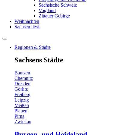
Sächsische Schweiz
Vogtland
Zittauer Gebirge
Weihnachten
Sachsen liest.
Regionen & Städte
Sachsens Städte
Bautzen
Chemnitz
Dresden
Görlitz
Freiberg
Leipzig
Meißen
Plauen
Pirna
Zwickau
Burgen- und Heideland