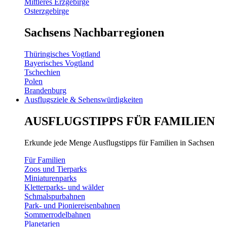
Mittleres Erzgebirge
Osterzgebirge
Sachsens Nachbarregionen
Thüringisches Vogtland
Bayerisches Vogtland
Tschechien
Polen
Brandenburg
Ausflugsziele & Sehenswürdigkeiten
AUSFLUGSTIPPS FÜR FAMILIEN
Erkunde jede Menge Ausflugstipps für Familien in Sachsen
Für Familien
Zoos und Tierparks
Miniaturenparks
Kletterparks- und wälder
Schmalspurbahnen
Park- und Pioniereisenbahnen
Sommerrodelbahnen
Planetarien