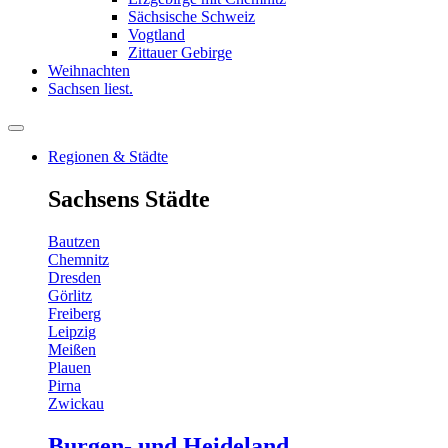
Sächsische Schweiz
Vogtland
Zittauer Gebirge
Weihnachten
Sachsen liest.
Regionen & Städte
Sachsens Städte
Bautzen
Chemnitz
Dresden
Görlitz
Freiberg
Leipzig
Meißen
Plauen
Pirna
Zwickau
Burgen- und Heideland