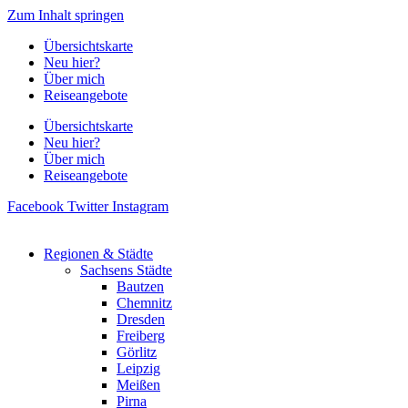
Zum Inhalt springen
Übersichtskarte
Neu hier?
Über mich
Reiseangebote
Übersichtskarte
Neu hier?
Über mich
Reiseangebote
Facebook
Twitter
Instagram
Regionen & Städte
Sachsens Städte
Bautzen
Chemnitz
Dresden
Freiberg
Görlitz
Leipzig
Meißen
Pirna