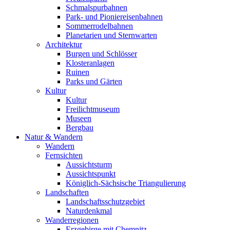
Schmalspurbahnen
Park- und Pioniereisenbahnen
Sommerrodelbahnen
Planetarien und Sternwarten
Architektur
Burgen und Schlösser
Klosteranlagen
Ruinen
Parks und Gärten
Kultur
Kultur
Freilichtmuseum
Museen
Bergbau
Natur & Wandern
Wandern
Fernsichten
Aussichtsturm
Aussichtspunkt
Königlich-Sächsische Triangulierung
Landschaften
Landschaftsschutzgebiet
Naturdenkmal
Wanderregionen
Erzgebirge mit Chemnitz