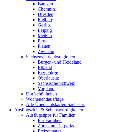
Bautzen
Chemnitz
Dresden
Freiberg
Görlitz
Leipzig
Meißen
Pirna
Plauen
Zwickau
Sachsens Urlaubsregionen
Burgen- und Heideland
Elbland
Erzgebirge
Oberlausitz
Sächsische Schweiz
Vogtland
Dorfschönheiten
Wochenendausflüge
Alle Übersichtskarten Sachsens
Ausflugsziele & Sehenswürdigkeiten
Ausflugstipps für Familien
Für Familien
Zoos und Tierparks
Freizeitparks