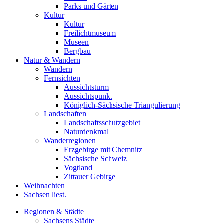
Parks und Gärten
Kultur
Kultur
Freilichtmuseum
Museen
Bergbau
Natur & Wandern
Wandern
Fernsichten
Aussichtsturm
Aussichtspunkt
Königlich-Sächsische Triangulierung
Landschaften
Landschaftsschutzgebiet
Naturdenkmal
Wanderregionen
Erzgebirge mit Chemnitz
Sächsische Schweiz
Vogtland
Zittauer Gebirge
Weihnachten
Sachsen liest.
Regionen & Städte
Sachsens Städte