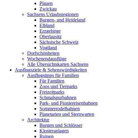
Plauen
Zwickau
Sachsens Urlaubsregionen
Burgen- und Heideland
Elbland
Erzgebirge
Oberlausitz
Sächsische Schweiz
Vogtland
Dorfschönheiten
Wochenendausflüge
Alle Übersichtskarten Sachsens
Ausflugsziele & Sehenswürdigkeiten
Ausflugstipps für Familien
Für Familien
Zoos und Tierparks
Freizeitparks
Schmalspurbahnen
Park- und Pioniereisenbahnen
Sommerrodelbahnen
Planetarien und Sternwarten
Architektur
Burgen und Schlösser
Klosteranlagen
Ruinen