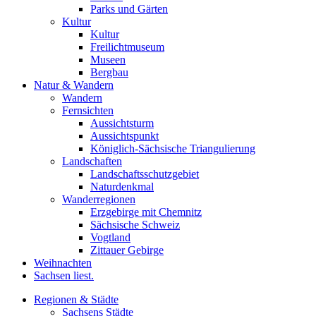
Parks und Gärten
Kultur
Kultur
Freilichtmuseum
Museen
Bergbau
Natur & Wandern
Wandern
Fernsichten
Aussichtsturm
Aussichtspunkt
Königlich-Sächsische Triangulierung
Landschaften
Landschaftsschutzgebiet
Naturdenkmal
Wanderregionen
Erzgebirge mit Chemnitz
Sächsische Schweiz
Vogtland
Zittauer Gebirge
Weihnachten
Sachsen liest.
Regionen & Städte
Sachsens Städte