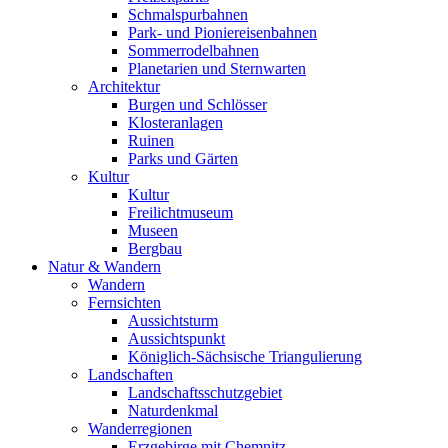
Schmalspurbahnen
Park- und Pioniereisenbahnen
Sommerrodelbahnen
Planetarien und Sternwarten
Architektur
Burgen und Schlösser
Klosteranlagen
Ruinen
Parks und Gärten
Kultur
Kultur
Freilichtmuseum
Museen
Bergbau
Natur & Wandern
Wandern
Fernsichten
Aussichtsturm
Aussichtspunkt
Königlich-Sächsische Triangulierung
Landschaften
Landschaftsschutzgebiet
Naturdenkmal
Wanderregionen
Erzgebirge mit Chemnitz