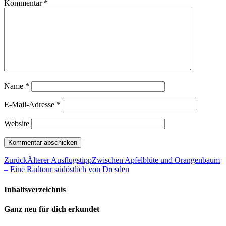
Kommentar
*
Name
*
E-Mail-Adresse
*
Website
Zurück
Älterer Ausflugstipp
Zwischen Apfelblüte und Orangenbaum
– Eine Radtour südöstlich von Dresden
Inhaltsverzeichnis
Ganz neu für dich erkundet