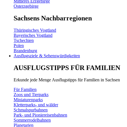
Mittleres Erzgebirge
Osterzgebirge
Sachsens Nachbarregionen
Thüringisches Vogtland
Bayerisches Vogtland
Tschechien
Polen
Brandenburg
Ausflugsziele & Sehenswürdigkeiten
AUSFLUGSTIPPS FÜR FAMILIEN
Erkunde jede Menge Ausflugstipps für Familien in Sachsen
Für Familien
Zoos und Tierparks
Miniaturenparks
Kletterparks- und wälder
Schmalspurbahnen
Park- und Pioniereisenbahnen
Sommerrodelbahnen
Planetarien