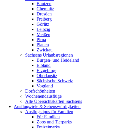
Bautzen
Chemnitz
Dresden
Freiberg
Görlitz
Leipzig
Meißen
Pirna
Plauen
Zwickau
Sachsens Urlaubsregionen
Burgen- und Heideland
Elbland
Erzgebirge
Oberlausitz
Sächsische Schweiz
Vogtland
Dorfschönheiten
Wochenendausflüge
Alle Übersichtskarten Sachsens
Ausflugsziele & Sehenswürdigkeiten
Ausflugstipps für Familien
Für Familien
Zoos und Tierparks
Freizeitparks