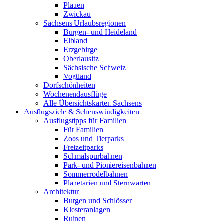
Plauen
Zwickau
Sachsens Urlaubsregionen
Burgen- und Heideland
Elbland
Erzgebirge
Oberlausitz
Sächsische Schweiz
Vogtland
Dorfschönheiten
Wochenendausflüge
Alle Übersichtskarten Sachsens
Ausflugsziele & Sehenswürdigkeiten
Ausflugstipps für Familien
Für Familien
Zoos und Tierparks
Freizeitparks
Schmalspurbahnen
Park- und Pioniereisenbahnen
Sommerrodelbahnen
Planetarien und Sternwarten
Architektur
Burgen und Schlösser
Klosteranlagen
Ruinen