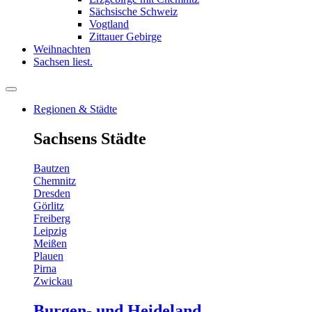
Sächsische Schweiz
Vogtland
Zittauer Gebirge
Weihnachten
Sachsen liest.
Regionen & Städte
Sachsens Städte
Bautzen
Chemnitz
Dresden
Görlitz
Freiberg
Leipzig
Meißen
Plauen
Pirna
Zwickau
Burgen- und Heideland