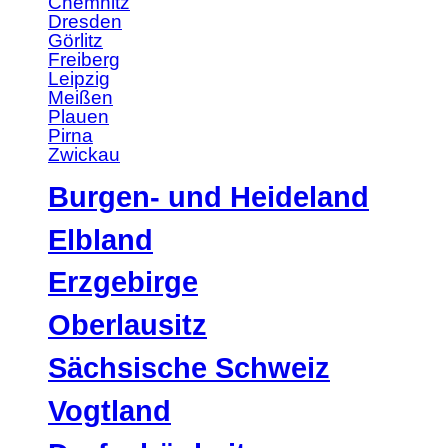
Chemnitz
Dresden
Görlitz
Freiberg
Leipzig
Meißen
Plauen
Pirna
Zwickau
Burgen- und Heideland
Elbland
Erzgebirge
Oberlausitz
Sächsische Schweiz
Vogtland