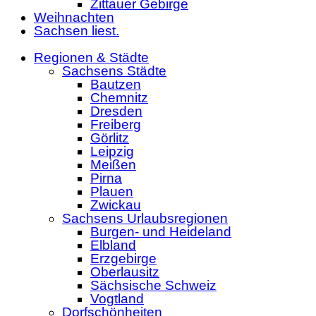
Zittauer Gebirge
Weihnachten
Sachsen liest.
Regionen & Städte
Sachsens Städte
Bautzen
Chemnitz
Dresden
Freiberg
Görlitz
Leipzig
Meißen
Pirna
Plauen
Zwickau
Sachsens Urlaubsregionen
Burgen- und Heideland
Elbland
Erzgebirge
Oberlausitz
Sächsische Schweiz
Vogtland
Dorfschönheiten