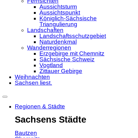
Fernsichten
Aussichtsturm
Aussichtspunkt
Königlich-Sächsische
Triangulierung
Landschaften
Landschaftsschutzgebiet
Naturdenkmal
Wanderregionen
Erzgebirge mit Chemnitz
Sächsische Schweiz
Vogtland
Zittauer Gebirge
Weihnachten
Sachsen liest.
Regionen & Städte
Sachsens Städte
Bautzen