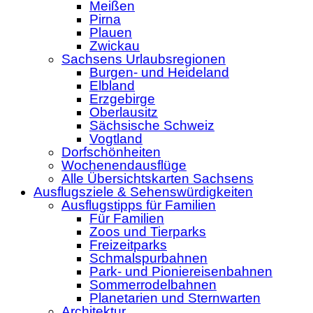
Meißen
Pirna
Plauen
Zwickau
Sachsens Urlaubsregionen
Burgen- und Heideland
Elbland
Erzgebirge
Oberlausitz
Sächsische Schweiz
Vogtland
Dorfschönheiten
Wochenendausflüge
Alle Übersichtskarten Sachsens
Ausflugsziele & Sehenswürdigkeiten
Ausflugstipps für Familien
Für Familien
Zoos und Tierparks
Freizeitparks
Schmalspurbahnen
Park- und Pioniereisenbahnen
Sommerrodelbahnen
Planetarien und Sternwarten
Architektur