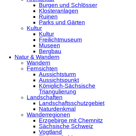
Burgen und Schlösser
Klosteranlagen
Ruinen
Parks und Gärten
Kultur
Kultur
Freilichtmuseum
Museen
Bergbau
Natur & Wandern
Wandern
Fernsichten
Aussichtsturm
Aussichtspunkt
Königlich-Sächsische
Triangulierung
Landschaften
Landschaftsschutzgebiet
Naturdenkmal
Wanderregionen
Erzgebirge mit Chemnitz
Sächsische Schweiz
Vogtland