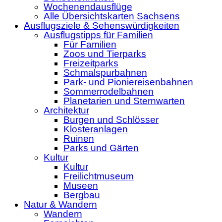
Wochenendausflüge
Alle Übersichtskarten Sachsens
Ausflugsziele & Sehenswürdigkeiten
Ausflugstipps für Familien
Für Familien
Zoos und Tierparks
Freizeitparks
Schmalspurbahnen
Park- und Pioniereisenbahnen
Sommerrodelbahnen
Planetarien und Sternwarten
Architektur
Burgen und Schlösser
Klosteranlagen
Ruinen
Parks und Gärten
Kultur
Kultur
Freilichtmuseum
Museen
Bergbau
Natur & Wandern
Wandern