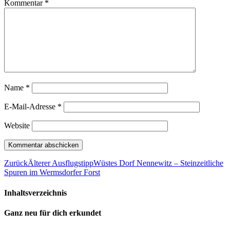
Kommentar
*
Name
*
E-Mail-Adresse
*
Website
Zurück
Älterer Ausflugstipp
Wüstes Dorf Nennewitz – Steinzeitliche
Spuren im Wermsdorfer Forst
Inhaltsverzeichnis
Ganz neu für dich erkundet