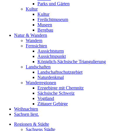
Parks und Gärten
Kultur
Kultur
Freilichtmuseum
Museen
Bergbau
Natur & Wandern
Wandern
Fernsichten
Aussichtsturm
Aussichtspunkt
Königlich-Sächsische Triangulierung
Landschaften
Landschaftsschutzgebiet
Naturdenkmal
Wanderregionen
Erzgebirge mit Chemnitz
Sächsische Schweiz
Vogtland
Zittauer Gebirge
Weihnachten
Sachsen liest.
Regionen & Städte
Sachsens Städte