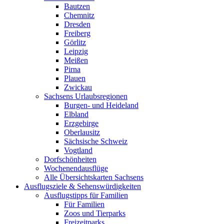
Bautzen
Chemnitz
Dresden
Freiberg
Görlitz
Leipzig
Meißen
Pirna
Plauen
Zwickau
Sachsens Urlaubsregionen
Burgen- und Heideland
Elbland
Erzgebirge
Oberlausitz
Sächsische Schweiz
Vogtland
Dorfschönheiten
Wochenendausflüge
Alle Übersichtskarten Sachsens
Ausflugsziele & Sehenswürdigkeiten
Ausflugstipps für Familien
Für Familien
Zoos und Tierparks
Freizeitparks