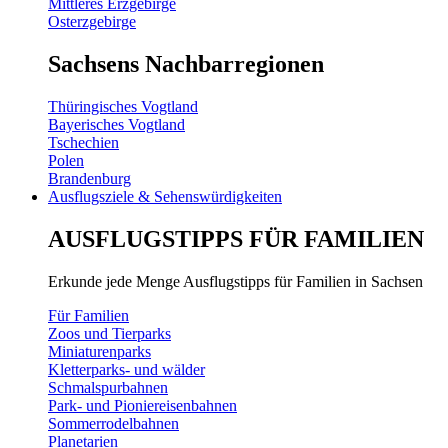
Mittleres Erzgebirge
Osterzgebirge
Sachsens Nachbarregionen
Thüringisches Vogtland
Bayerisches Vogtland
Tschechien
Polen
Brandenburg
Ausflugsziele & Sehenswürdigkeiten
AUSFLUGSTIPPS FÜR FAMILIEN
Erkunde jede Menge Ausflugstipps für Familien in Sachsen
Für Familien
Zoos und Tierparks
Miniaturenparks
Kletterparks- und wälder
Schmalspurbahnen
Park- und Pioniereisenbahnen
Sommerrodelbahnen
Planetarien