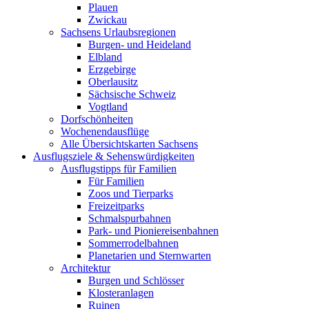
Plauen
Zwickau
Sachsens Urlaubsregionen
Burgen- und Heideland
Elbland
Erzgebirge
Oberlausitz
Sächsische Schweiz
Vogtland
Dorfschönheiten
Wochenendausflüge
Alle Übersichtskarten Sachsens
Ausflugsziele & Sehenswürdigkeiten
Ausflugstipps für Familien
Für Familien
Zoos und Tierparks
Freizeitparks
Schmalspurbahnen
Park- und Pioniereisenbahnen
Sommerrodelbahnen
Planetarien und Sternwarten
Architektur
Burgen und Schlösser
Klosteranlagen
Ruinen