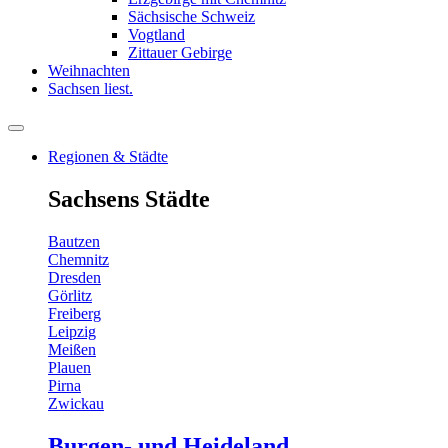
Sächsische Schweiz
Vogtland
Zittauer Gebirge
Weihnachten
Sachsen liest.
Regionen & Städte
Sachsens Städte
Bautzen
Chemnitz
Dresden
Görlitz
Freiberg
Leipzig
Meißen
Plauen
Pirna
Zwickau
Burgen- und Heideland