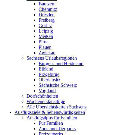
Bautzen
Chemnitz
Dresden
Freiberg
Görlitz
Leipzig
Meißen
Pirna
Plauen
Zwickau
Sachsens Urlaubsregionen
Burgen- und Heideland
Elbland
Erzgebirge
Oberlausitz
Sächsische Schweiz
Vogtland
Dorfschönheiten
Wochenendausflüge
Alle Übersichtskarten Sachsens
Ausflugsziele & Sehenswürdigkeiten
Ausflugstipps für Familien
Für Familien
Zoos und Tierparks
Freizeitparks