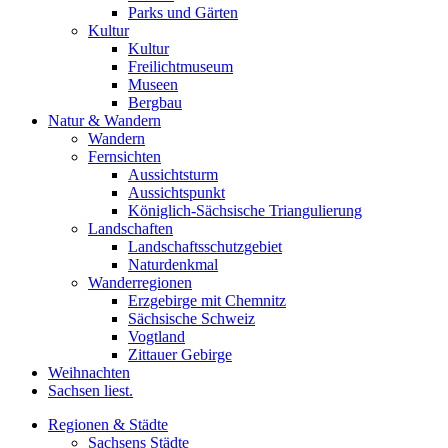
Parks und Gärten
Kultur
Kultur
Freilichtmuseum
Museen
Bergbau
Natur & Wandern
Wandern
Fernsichten
Aussichtsturm
Aussichtspunkt
Königlich-Sächsische Triangulierung
Landschaften
Landschaftsschutzgebiet
Naturdenkmal
Wanderregionen
Erzgebirge mit Chemnitz
Sächsische Schweiz
Vogtland
Zittauer Gebirge
Weihnachten
Sachsen liest.
Regionen & Städte
Sachsens Städte