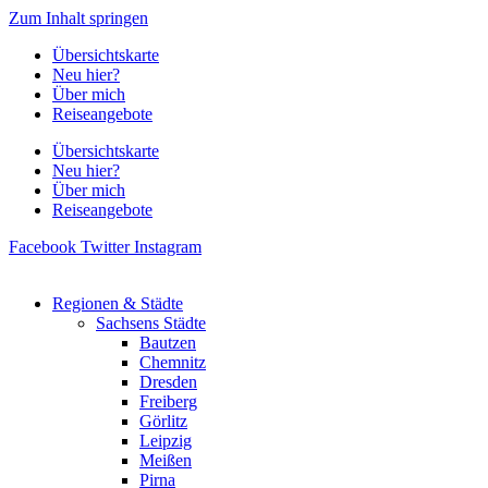
Zum Inhalt springen
Übersichtskarte
Neu hier?
Über mich
Reiseangebote
Übersichtskarte
Neu hier?
Über mich
Reiseangebote
Facebook
Twitter
Instagram
Regionen & Städte
Sachsens Städte
Bautzen
Chemnitz
Dresden
Freiberg
Görlitz
Leipzig
Meißen
Pirna