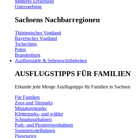
Mittleres Erzgebirge
Osterzgebirge
Sachsens Nachbarregionen
Thüringisches Vogtland
Bayerisches Vogtland
Tschechien
Polen
Brandenburg
Ausflugsziele & Sehenswürdigkeiten
AUSFLUGSTIPPS FÜR FAMILIEN
Erkunde jede Menge Ausflugstipps für Familien in Sachsen
Für Familien
Zoos und Tierparks
Miniaturenparks
Kletterparks- und wälder
Schmalspurbahnen
Park- und Pioniereisenbahnen
Sommerrodelbahnen
Planetarien