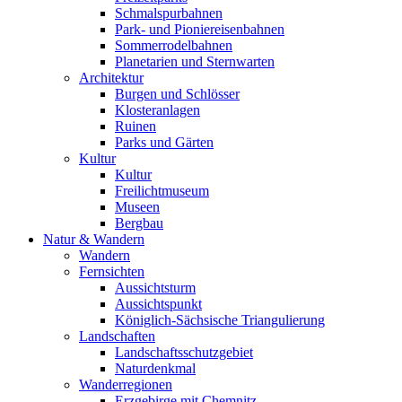
Schmalspurbahnen
Park- und Pioniereisenbahnen
Sommerrodelbahnen
Planetarien und Sternwarten
Architektur
Burgen und Schlösser
Klosteranlagen
Ruinen
Parks und Gärten
Kultur
Kultur
Freilichtmuseum
Museen
Bergbau
Natur & Wandern
Wandern
Fernsichten
Aussichtsturm
Aussichtspunkt
Königlich-Sächsische Triangulierung
Landschaften
Landschaftsschutzgebiet
Naturdenkmal
Wanderregionen
Erzgebirge mit Chemnitz