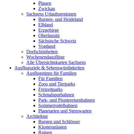
Plauen
Zwickau
Sachsens Urlaubsregionen
Burgen- und Heideland
Elbland
Erzgebirge
Oberlausitz
Sächsische Schweiz
Vogtland
Dorfschönheiten
Wochenendausflüge
Alle Übersichtskarten Sachsens
Ausflugsziele & Sehenswürdigkeiten
Ausflugstipps für Familien
Für Familien
Zoos und Tierparks
Freizeitparks
Schmalspurbahnen
Park- und Pioniereisenbahnen
Sommerrodelbahnen
Planetarien und Sternwarten
Architektur
Burgen und Schlösser
Klosteranlagen
Ruinen