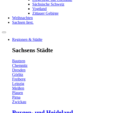
Sächsische Schweiz
Vogtland
Zittauer Gebirge
Weihnachten
Sachsen liest.
Regionen & Städte
Sachsens Städte
Bautzen
Chemnitz
Dresden
Görlitz
Freiberg
Leipzig
Meißen
Plauen
Pirna
Zwickau
Burgen- und Heideland