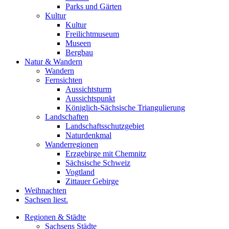
Parks und Gärten
Kultur
Kultur
Freilichtmuseum
Museen
Bergbau
Natur & Wandern
Wandern
Fernsichten
Aussichtsturm
Aussichtspunkt
Königlich-Sächsische Triangulierung
Landschaften
Landschaftsschutzgebiet
Naturdenkmal
Wanderregionen
Erzgebirge mit Chemnitz
Sächsische Schweiz
Vogtland
Zittauer Gebirge
Weihnachten
Sachsen liest.
Regionen & Städte
Sachsens Städte