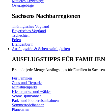
Mittleres Erzgebirge
Osterzgebirge
Sachsens Nachbarregionen
Thüringisches Vogtland
Bayerisches Vogtland
Tschechien
Polen
Brandenburg
Ausflugsziele & Sehenswürdigkeiten
AUSFLUGSTIPPS FÜR FAMILIEN
Erkunde jede Menge Ausflugstipps für Familien in Sachsen
Für Familien
Zoos und Tierparks
Miniaturenparks
Kletterparks- und wälder
Schmalspurbahnen
Park- und Pioniereisenbahnen
Sommerrodelbahnen
Planetarien