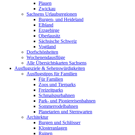
Plauen
Zwickau
Sachsens Urlaubsregionen
Burgen- und Heideland
Elbland
Erzgebirge
Oberlausitz
Sächsische Schweiz
Vogtland
Dorfschönheiten
Wochenendausflüge
Alle Übersichtskarten Sachsens
Ausflugsziele & Sehenswürdigkeiten
Ausflugstipps für Familien
Für Familien
Zoos und Tierparks
Freizeitparks
Schmalspurbahnen
Park- und Pioniereisenbahnen
Sommerrodelbahnen
Planetarien und Sternwarten
Architektur
Burgen und Schlösser
Klosteranlagen
Ruinen