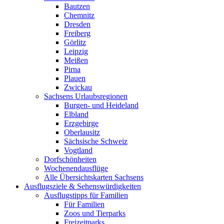
Bautzen
Chemnitz
Dresden
Freiberg
Görlitz
Leipzig
Meißen
Pirna
Plauen
Zwickau
Sachsens Urlaubsregionen
Burgen- und Heideland
Elbland
Erzgebirge
Oberlausitz
Sächsische Schweiz
Vogtland
Dorfschönheiten
Wochenendausflüge
Alle Übersichtskarten Sachsens
Ausflugsziele & Sehenswürdigkeiten
Ausflugstipps für Familien
Für Familien
Zoos und Tierparks
Freizeitparks