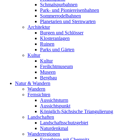
Schmalspurbahnen
Park- und Pioniereisenbahnen
Sommerrodelbahnen
Planetarien und Sternwarten
Architektur
Burgen und Schlösser
Klosteranlagen
Ruinen
Parks und Gärten
Kultur
Kultur
Freilichtmuseum
Museen
Bergbau
Natur & Wandern
Wandern
Fernsichten
Aussichtsturm
Aussichtspunkt
Königlich-Sächsische Triangulierung
Landschaften
Landschaftsschutzgebiet
Naturdenkmal
Wanderregionen
Erzgebirge mit Chemnitz