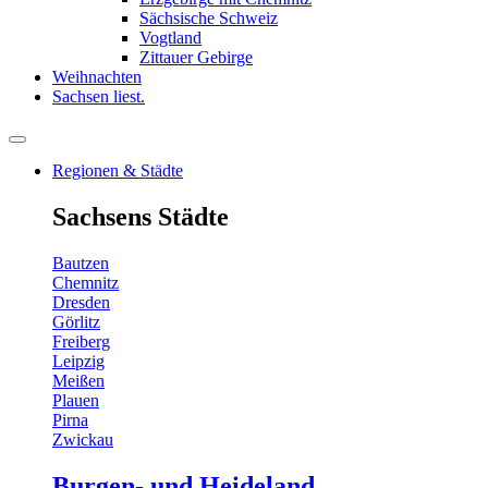
Sächsische Schweiz
Vogtland
Zittauer Gebirge
Weihnachten
Sachsen liest.
Regionen & Städte
Sachsens Städte
Bautzen
Chemnitz
Dresden
Görlitz
Freiberg
Leipzig
Meißen
Plauen
Pirna
Zwickau
Burgen- und Heideland