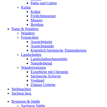
Parks und Gärten
Kultur
Kultur
Freilichtmuseum
Museen
Bergbau
Natur & Wandern
Wandern
Fernsichten
Aussichtsturm
Aussichtspunkt
Königlich-Sächsische Triangulierung
Landschaften
Landschaftsschutzgebiet
Naturdenkmal
Wanderregionen
Erzgebirge mit Chemnitz
Sächsische Schweiz
Vogtland
Zittauer Gebirge
Weihnachten
Sachsen liest.
Regionen & Städte
Sachsens Städte