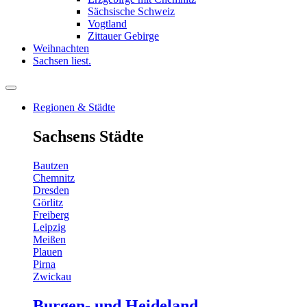
Sächsische Schweiz
Vogtland
Zittauer Gebirge
Weihnachten
Sachsen liest.
Regionen & Städte
Sachsens Städte
Bautzen
Chemnitz
Dresden
Görlitz
Freiberg
Leipzig
Meißen
Plauen
Pirna
Zwickau
Burgen- und Heideland