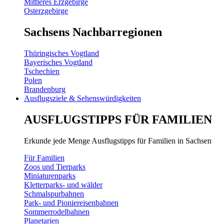
Mittleres Erzgebirge
Osterzgebirge
Sachsens Nachbarregionen
Thüringisches Vogtland
Bayerisches Vogtland
Tschechien
Polen
Brandenburg
Ausflugsziele & Sehenswürdigkeiten
AUSFLUGSTIPPS FÜR FAMILIEN
Erkunde jede Menge Ausflugstipps für Familien in Sachsen
Für Familien
Zoos und Tierparks
Miniaturenparks
Kletterparks- und wälder
Schmalspurbahnen
Park- und Pioniereisenbahnen
Sommerrodelbahnen
Planetarien