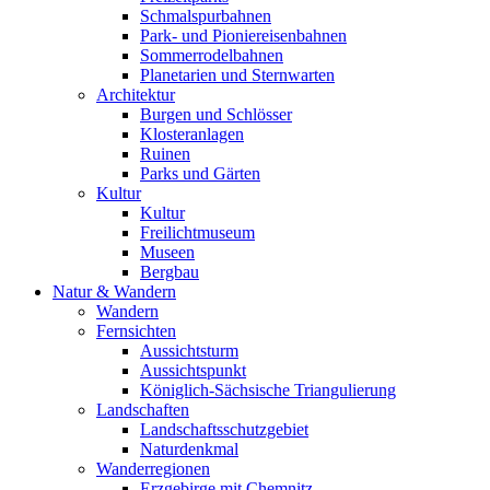
Schmalspurbahnen
Park- und Pioniereisenbahnen
Sommerrodelbahnen
Planetarien und Sternwarten
Architektur
Burgen und Schlösser
Klosteranlagen
Ruinen
Parks und Gärten
Kultur
Kultur
Freilichtmuseum
Museen
Bergbau
Natur & Wandern
Wandern
Fernsichten
Aussichtsturm
Aussichtspunkt
Königlich-Sächsische Triangulierung
Landschaften
Landschaftsschutzgebiet
Naturdenkmal
Wanderregionen
Erzgebirge mit Chemnitz