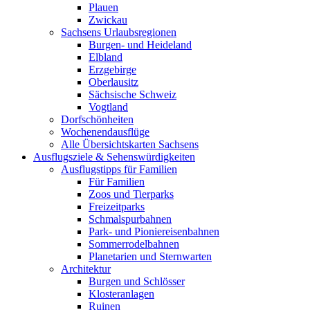
Plauen
Zwickau
Sachsens Urlaubsregionen
Burgen- und Heideland
Elbland
Erzgebirge
Oberlausitz
Sächsische Schweiz
Vogtland
Dorfschönheiten
Wochenendausflüge
Alle Übersichtskarten Sachsens
Ausflugsziele & Sehenswürdigkeiten
Ausflugstipps für Familien
Für Familien
Zoos und Tierparks
Freizeitparks
Schmalspurbahnen
Park- und Pioniereisenbahnen
Sommerrodelbahnen
Planetarien und Sternwarten
Architektur
Burgen und Schlösser
Klosteranlagen
Ruinen