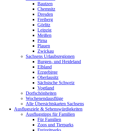
Bautzen
Chemnitz
Dresden
Freiberg
Görlitz
Leipzig
Meißen
Pirna
Plauen
Zwickau
Sachsens Urlaubsregionen
Burgen- und Heideland
Elbland
Erzgebirge
Oberlausitz
Sächsische Schweiz
Vogtland
Dorfschönheiten
Wochenendausflüge
Alle Übersichtskarten Sachsens
Ausflugsziele & Sehenswürdigkeiten
Ausflugstipps für Familien
Für Familien
Zoos und Tierparks
Freizeitparks