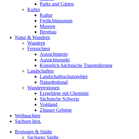
Parks und Gärten
Kultur
Kultur
Freilichtmuseum
Museen
Bergbau
Natur & Wandern
Wandern
Fernsichten
Aussichtsturm
Aussichtspunkt
Königlich-Sächsische Triangulierung
Landschaften
Landschaftsschutzgebiet
Naturdenkmal
Wanderregionen
Erzgebirge mit Chemnitz
Sächsische Schweiz
Vogtland
Zittauer Gebirge
Weihnachten
Sachsen liest.
Regionen & Städte
Sachsens Städte