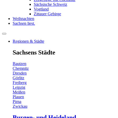
Sächsische Schweiz
Vogtland
Zittauer Gebirge
Weihnachten
Sachsen liest.
Regionen & Städte
Sachsens Städte
Bautzen
Chemnitz
Dresden
Görlitz
Freiberg
Leipzig
Meißen
Plauen
Pirna
Zwickau
Burgen- und Heideland