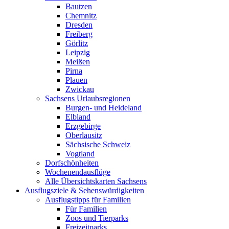
Bautzen
Chemnitz
Dresden
Freiberg
Görlitz
Leipzig
Meißen
Pirna
Plauen
Zwickau
Sachsens Urlaubsregionen
Burgen- und Heideland
Elbland
Erzgebirge
Oberlausitz
Sächsische Schweiz
Vogtland
Dorfschönheiten
Wochenendausflüge
Alle Übersichtskarten Sachsens
Ausflugsziele & Sehenswürdigkeiten
Ausflugstipps für Familien
Für Familien
Zoos und Tierparks
Freizeitparks